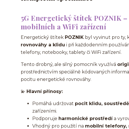
5G Energetický štítek POZNIK –
mobilních a WiFi zařízení
Energetický štítek
POZNIK
byl vyvinut pro ty, 
rovnováhy a klidu
i při každodenním používán
telefony, notebooky, tablety či WiFi zařízení.
Tento drobný, ale silný pomocník využívá
orig
prostřednictvím speciálně kódovaných inform
pocitu energetické rovnováhy.
💫
Hlavní přínosy:
Pomáhá udržovat
pocit klidu, soustřed
zařízeními.
Podporuje
harmonické prostředí
a vyro
Vhodný pro použití na
mobilní telefony, 