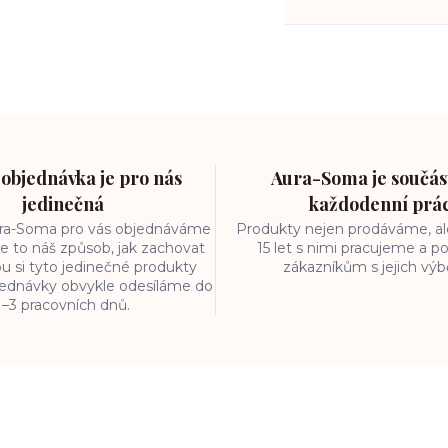
objednávka je pro nás
Aura-Soma je součást
jedinečná
každodenní prá
ura-Soma pro vás objednáváme
Produkty nejen prodáváme, ale
e to náš způsob, jak zachovat
15 let s nimi pracujeme a
ou si tyto jedinečné produkty
zákazníkům s jejich vý
bjednávky obvykle odesíláme do
1–3 pracovních dnů.