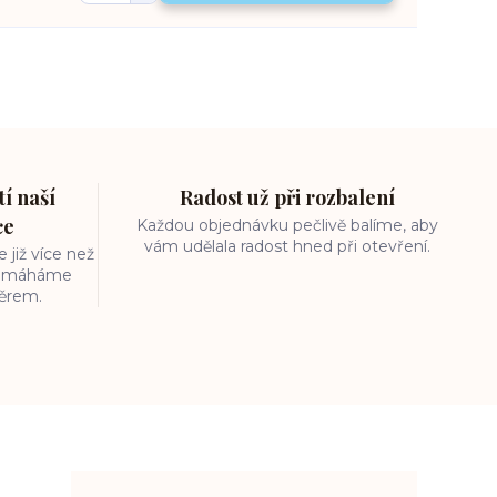
í naší
Radost už při rozbalení
ce
Každou objednávku pečlivě balíme, aby
vám udělala radost hned při otevření.
 již více než
 pomáháme
běrem.