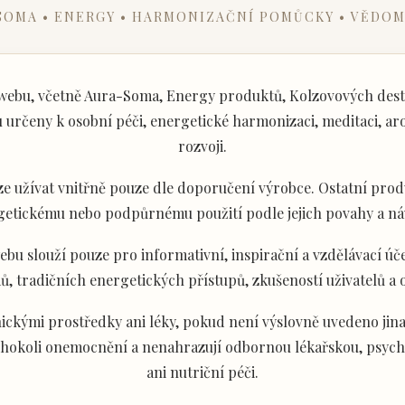
SOMA • ENERGY • HARMONIZAČNÍ POMŮCKY • VĚDOM
ebu, včetně Aura-Soma, Energy produktů, Kolzovových desti
určeny k osobní péči, energetické harmonizaci, meditaci, aro
rozvoji.
e užívat vnitřně pouze dle doporučení výrobce. Ostatní produ
getickému nebo podpůrnému použití podle jejich povahy a ná
u slouží pouze pro informativní, inspirační a vzdělávací úče
ů, tradičních energetických přístupů, zkušeností uživatelů a
ckými prostředky ani léky, pokud není výslovně uvedeno jina
akéhokoli onemocnění a nenahrazují odbornou lékařskou, psyc
ani nutriční péči.