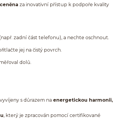
oceněna
za inovativní přístup k podpoře kvality
 (např. zadní část telefonu), a nechte oschnout.
tlačte jej na čistý povrch.
měřoval dolů.
 vyvíjeny s důrazem na
energetickou harmonii,
su
, který je zpracován pomocí certifikované