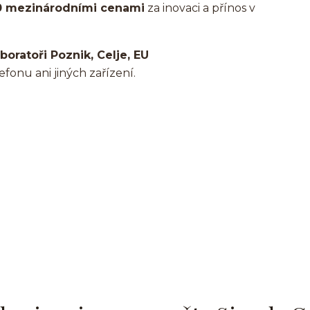
0 mezinárodními cenami
za inovaci a přínos v
oratoři Poznik, Celje, EU
fonu ani jiných zařízení.