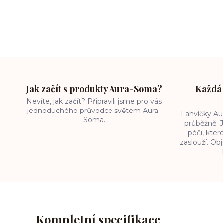
Jak začít s produkty Aura-Soma?
Každá 
Nevíte, jak začít? Připravili jsme pro vás
jednoduchého průvodce světem Aura-
Lahvičky A
Soma.
průběžně. J
péči, kter
zaslouží. O
Kompletní specifikace