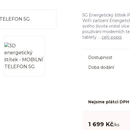
5G Energetický štítek 
WiFi zařízení Energetick
svého života vnést více
používání moderních tec
tablety ...
celý popis
Dostupnost
Doba dodání
Nejsme plátci DPH
1 699 Kč
/
ks