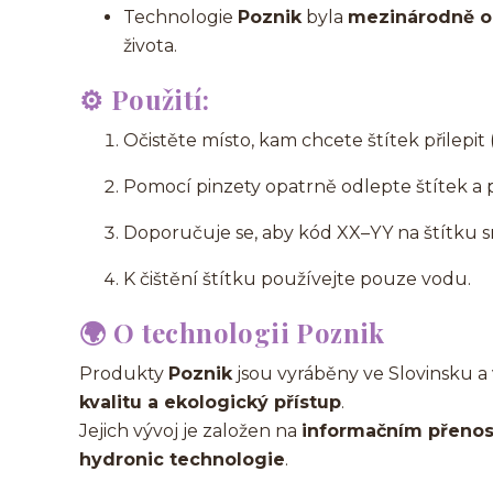
Technologie
Poznik
byla
mezinárodně 
života.
⚙️
Použití:
Očistěte místo, kam chcete štítek přilepit
Pomocí pinzety opatrně odlepte štítek a při
Doporučuje se, aby kód XX–YY na štítku s
K čištění štítku používejte pouze vodu.
🌍
O technologii Poznik
Produkty
Poznik
jsou vyráběny ve Slovinsku a
kvalitu a ekologický přístup
.
Jejich vývoj je založen na
informačním přeno
hydronic technologie
.