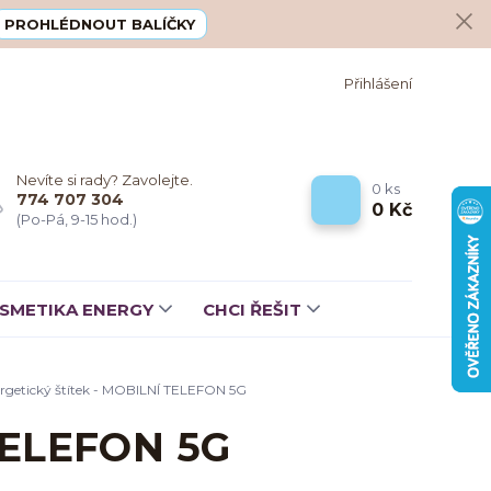
PROHLÉDNOUT BALÍČKY
Přihlášení
Nevíte si rady? Zavolejte.
0
ks
774 707 304
0 Kč
(Po-Pá, 9-15 hod.)
SMETIKA ENERGY
CHCI ŘEŠIT
rgetický štítek - MOBILNÍ TELEFON 5G
 TELEFON 5G