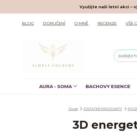
Využijte naši letní akci 
BLOG
DORUČENÍ
O MNĚ
RECENZE
VŠE 
AURA - SOMA
BACHOVY ESENCE
Úvod
OSTATNÍ PRODUKTY
POZN
3D energet