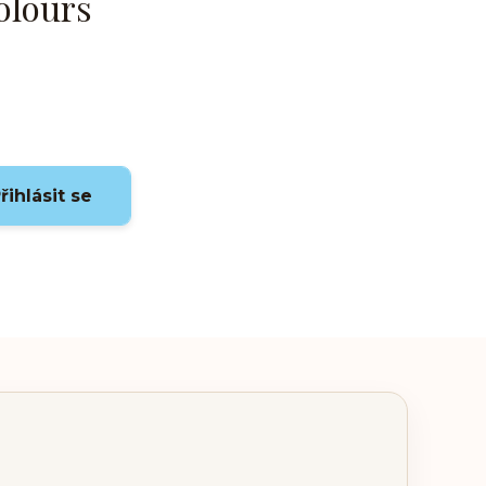
olours
řihlásit se