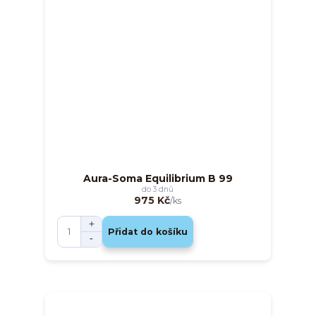
Aura-Soma Equilibrium B 99
do 3 dnů
975 Kč
/
ks
Přidat do košíku