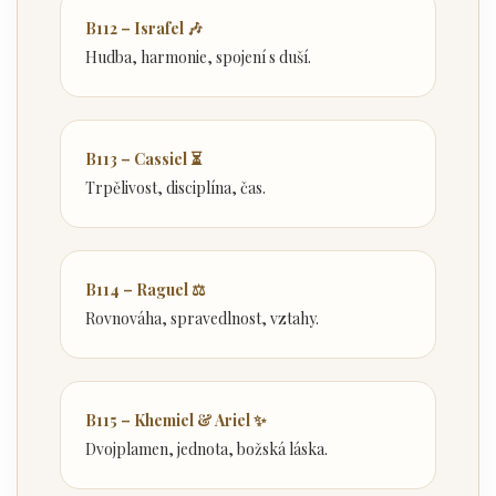
B112 – Israfel 🎶
Hudba, harmonie, spojení s duší.
B113 – Cassiel ⏳
Trpělivost, disciplína, čas.
B114 – Raguel ⚖️
Rovnováha, spravedlnost, vztahy.
B115 – Khemiel & Ariel ✨
Dvojplamen, jednota, božská láska.