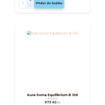
Přidat do košíku
Aura-Soma Equilibrium B 106
do 3 dnů
975 Kč
/
ks