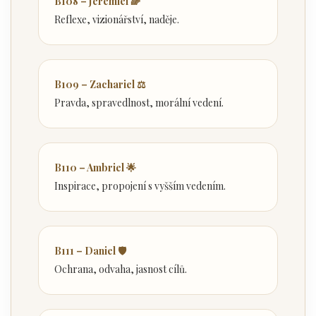
B108 – Jeremiel 🌈
Reflexe, vizionářství, naděje.
B109 – Zachariel ⚖️
Pravda, spravedlnost, morální vedení.
B110 – Ambriel 🌟
Inspirace, propojení s vyšším vedením.
B111 – Daniel 🛡️
Ochrana, odvaha, jasnost cílů.