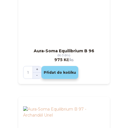
Aura-Soma Equilibrium B 96
do 3 dnů
975 Kč
/
ks
Přidat do košíku