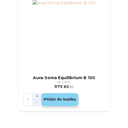
Aura-Soma Equilibrium B 100
do 3 dnů
975 Kč
/
ks
Přidat do košíku