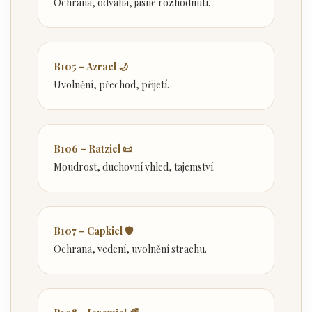
Ochrana, odvaha, jasné rozhodnutí.
B105 – Azrael 🌙
Uvolnění, přechod, přijetí.
B106 – Ratziel 📜
Moudrost, duchovní vhled, tajemství.
B107 – Capkiel 🛡️
Ochrana, vedení, uvolnění strachu.