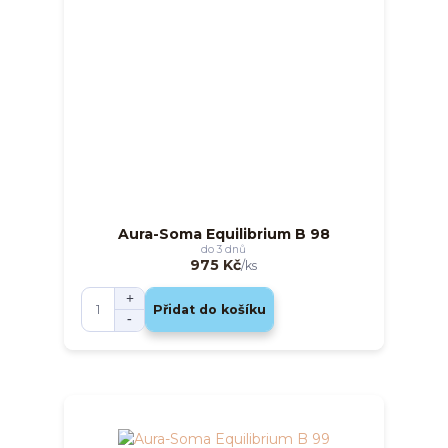
Aura-Soma Equilibrium B 98
do 3 dnů
975 Kč
/
ks
Přidat do košíku