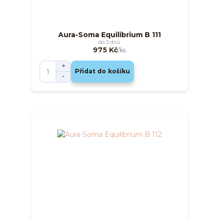
Aura-Soma Equilibrium B 111
do 3 dnů
975 Kč
/
ks
Přidat do košíku