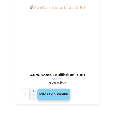
Aura-Soma Equilibrium B 101
do 3 dnů
975 Kč
/
ks
Přidat do košíku