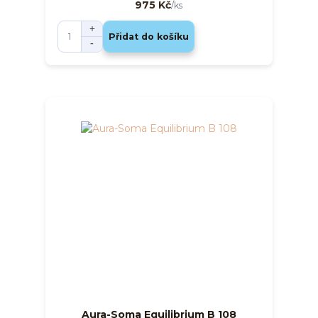
975 Kč
/
ks
Přidat do košíku
Aura-Soma Equilibrium B 108