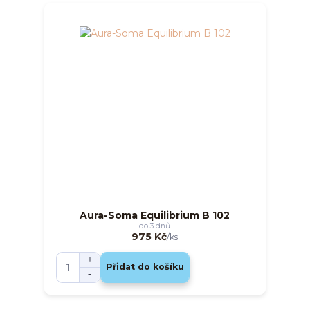
Aura-Soma Equilibrium B 102
do 3 dnů
975 Kč
/
ks
Přidat do košíku