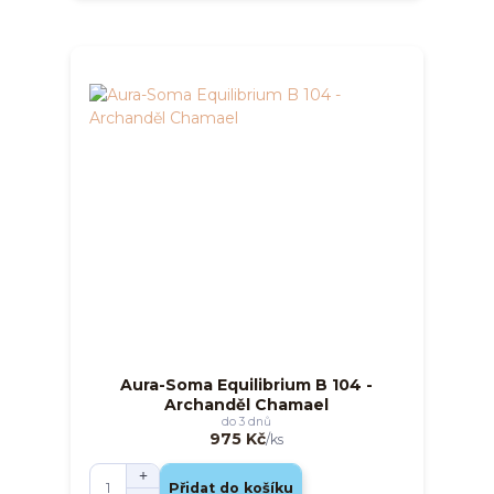
Aura-Soma Equilibrium B 104 -
Archanděl Chamael
do 3 dnů
975 Kč
/
ks
Přidat do košíku