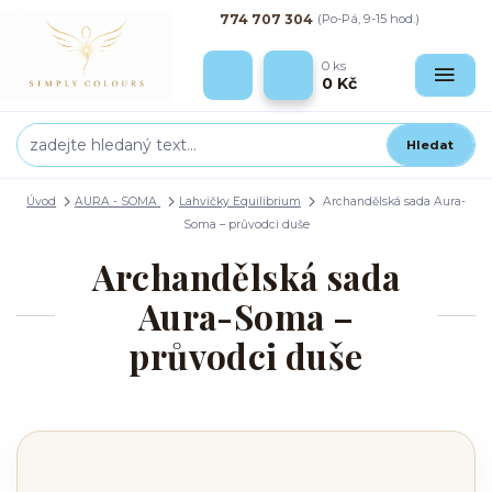
774 707 304
(Po-Pá, 9-15 hod.)
0
ks
0 Kč
Hledat
Úvod
AURA - SOMA
Lahvičky Equilibrium
Archandělská sada Aura-
Soma – průvodci duše
Archandělská sada
Aura-Soma –
průvodci duše