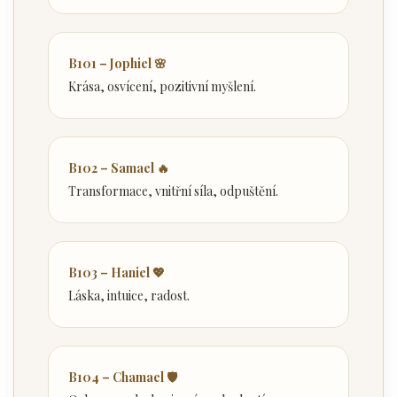
B101 – Jophiel 🌸
Krása, osvícení, pozitivní myšlení.
B102 – Samael 🔥
Transformace, vnitřní síla, odpuštění.
B103 – Haniel 💖
Láska, intuice, radost.
B104 – Chamael 🛡️