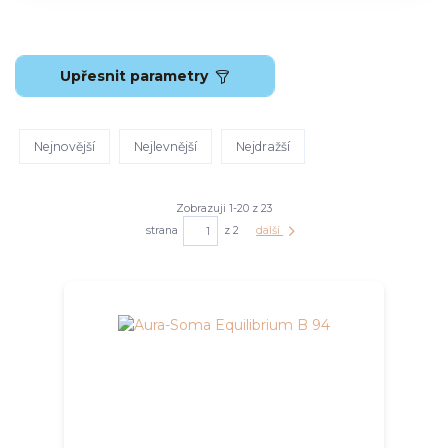
Upřesnit parametry
Nejnovější
Nejlevnější
Nejdražší
Zobrazuji 1-20 z 23
strana
z 2
další