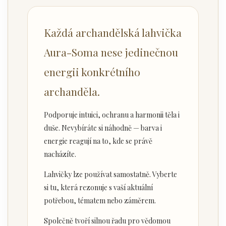
Každá archandělská lahvička
Aura-Soma nese jedinečnou
energii konkrétního
archanděla.
Podporuje intuici, ochranu a harmonii těla i
duše. Nevybíráte si náhodně — barva i
energie reagují na to, kde se právě
nacházíte.
Lahvičky lze používat samostatně. Vyberte
si tu, která rezonuje s vaší aktuální
potřebou, tématem nebo záměrem.
Společně tvoří silnou řadu pro vědomou