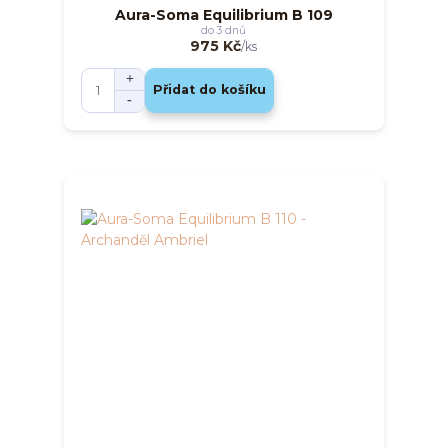
Aura-Soma Equilibrium B 109
do 3 dnů
975 Kč
/
ks
Přidat do košíku