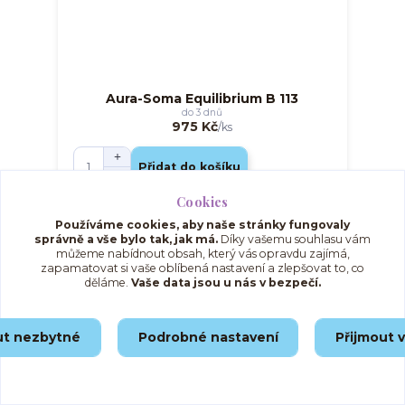
Aura-Soma Equilibrium B 113
do 3 dnů
975 Kč
/
ks
Přidat do košíku
Cookies
Používáme cookies, aby naše stránky fungovaly
správně a vše bylo tak, jak má.
Díky vašemu souhlasu vám
Načíst další produkty (3)
můžeme nabídnout obsah, který vás opravdu zajímá,
zapamatovat si vaše oblíbená nastavení a zlepšovat to, co
strana
z 2
další
děláme.
Vaše data jsou u nás v bezpečí.
Veškeré složení a detailní specifikace produktů Aura-Soma
naleznete na hlavní stránce, u každé jednotlivé lahvičky.
ut nezbytné
Podrobné nastavení
Přijmout 