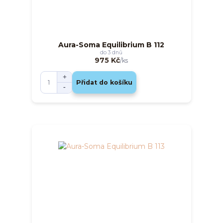
Aura-Soma Equilibrium B 112
do 3 dnů
975 Kč
/
ks
Přidat do košíku