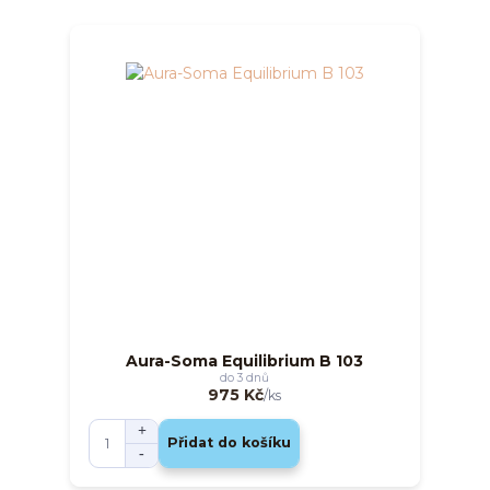
Aura-Soma Equilibrium B 103
do 3 dnů
975 Kč
/
ks
Přidat do košíku