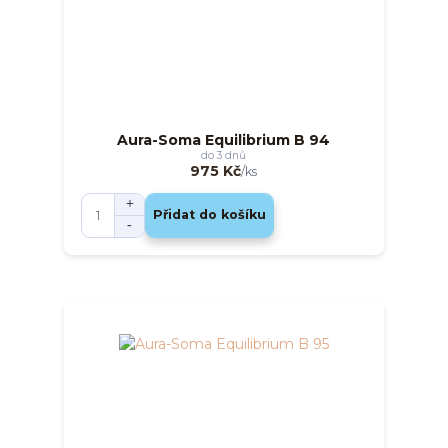
Aura-Soma Equilibrium B 94
do 3 dnů
975 Kč
/
ks
Přidat do košíku