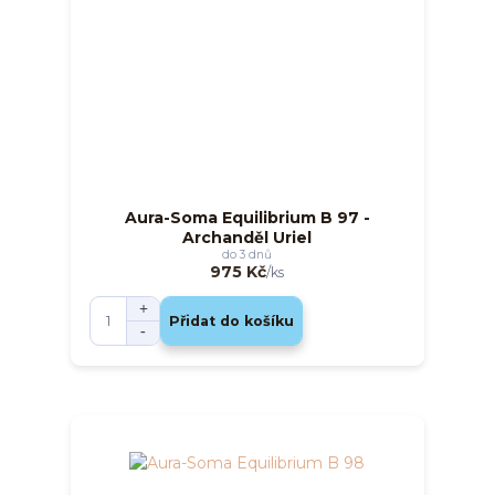
Aura-Soma Equilibrium B 97 -
Archanděl Uriel
do 3 dnů
975 Kč
/
ks
Přidat do košíku