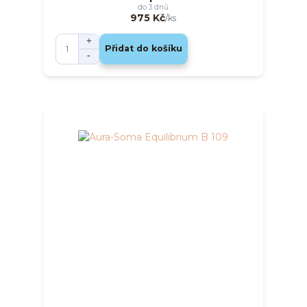
do 3 dnů
975 Kč
/
ks
Přidat do košíku