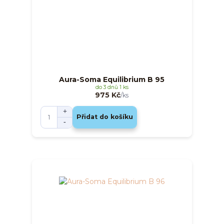
Aura-Soma Equilibrium B 95
do 3 dnů 1 ks
975 Kč
/
ks
Přidat do košíku