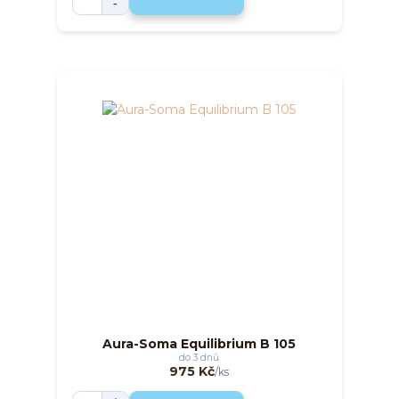
Aura-Soma Equilibrium B 105
do 3 dnů
975 Kč
/
ks