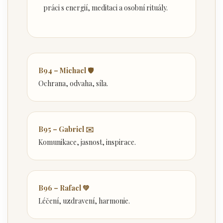
práci s energií, meditaci a osobní rituály.
B94 – Michael 🛡️
Ochrana, odvaha, síla.
B95 – Gabriel ✉️
Komunikace, jasnost, inspirace.
B96 – Rafael 💚
Léčení, uzdravení, harmonie.