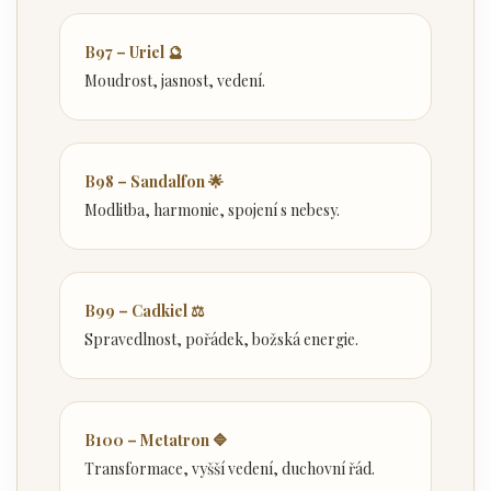
B97 – Uriel 🔮
Moudrost, jasnost, vedení.
B98 – Sandalfon 🌟
Modlitba, harmonie, spojení s nebesy.
B99 – Cadkiel ⚖️
Spravedlnost, pořádek, božská energie.
B100 – Metatron 🔷
Transformace, vyšší vedení, duchovní řád.