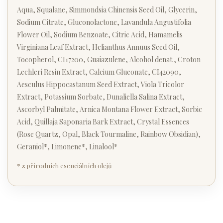
Aqua, Squalane, Simmondsia Chinensis Seed Oil, Glycerin,
Sodium Citrate, Gluconolactone, Lavandula Angustifolia
Flower Oil, Sodium Benzoate, Citric Acid, Hamamelis
Virginiana Leaf Extract, Helianthus Annuus Seed Oil,
Tocopherol, CI17200, Guaiazulene, Alcohol denat., Croton
Lechleri Resin Extract, Calcium Gluconate, CI42090,
Aesculus Hippocastanum Seed Extract, Viola Tricolor
Extract, Potassium Sorbate, Dunaliella Salina Extract,
Ascorbyl Palmitate, Arnica Montana Flower Extract, Sorbic
Acid, Quillaja Saponaria Bark Extract, Crystal Essences
(Rose Quartz, Opal, Black Tourmaline, Rainbow Obsidian),
Geraniol*, Limonene*, Linalool*
* z přírodních esenciálních olejů