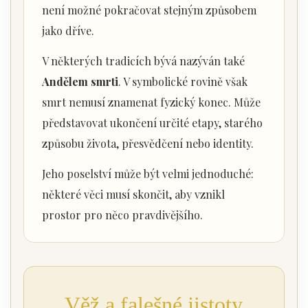
není možné pokračovat stejným způsobem
jako dříve.
V některých tradicích bývá nazýván také
Andělem smrti
. V symbolické rovině však
smrt nemusí znamenat fyzický konec. Může
představovat ukončení určité etapy, starého
způsobu života, přesvědčení nebo identity.
Jeho poselství může být velmi jednoduché:
některé věci musí skončit, aby vznikl
prostor pro něco pravdivějšího.
Věž a falešné jistoty