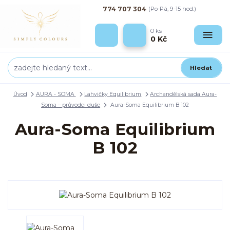
774 707 304
(Po-Pá, 9-15 hod.)
0
ks
0 Kč
Hledat
Úvod
AURA - SOMA
Lahvičky Equilibrium
Archandělská sada Aura-
Soma – průvodci duše
Aura-Soma Equilibrium B 102
Aura-Soma Equilibrium
B 102