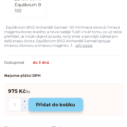
Equilibrium B102 Archanděl Samael • 50 ml tmavá olivová / tmavá
magenta Konec starého a nová naděje Tváří v tvář tomu, co už nelze
přehlížet, se může objevit pravda, nový směr a pevnější základ pro
další etapu života. Equilibrium B102 Archanděl Samael spojuje
tmavou olivovou a tmavou magentu. J...
celý popis
Dostupnost
do 3 dnů
Nejsme plátci DPH
975 Kč
/
ks
Přidat do košíku