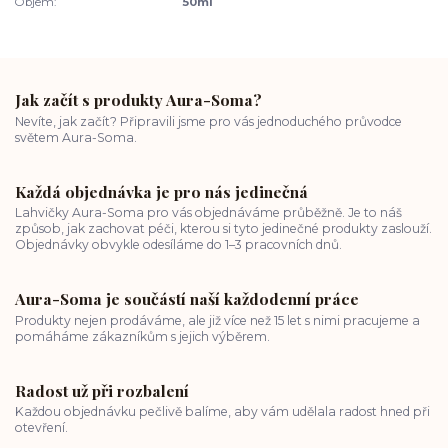
Objem:
50ml
Jak začít s produkty Aura-Soma?
Nevíte, jak začít? Připravili jsme pro vás jednoduchého průvodce
světem Aura-Soma.
Každá objednávka je pro nás jedinečná
Lahvičky Aura-Soma pro vás objednáváme průběžně. Je to náš
způsob, jak zachovat péči, kterou si tyto jedinečné produkty zaslouží.
Objednávky obvykle odesíláme do 1–3 pracovních dnů.
Aura-Soma je součástí naší každodenní práce
Produkty nejen prodáváme, ale již více než 15 let s nimi pracujeme a
pomáháme zákazníkům s jejich výběrem.
Radost už při rozbalení
Každou objednávku pečlivě balíme, aby vám udělala radost hned při
otevření.