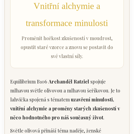
Vnitřní alchymie a
transformace minulosti
Proměnit hořkost zkušeností v moudrost,
opustit staré vzorce a znovu se postavit do
své vlastní síly.
Equilibrium B106
Archanděl Ratziel
spojuje
mlhavou světle olivovou a mlhavou šeříkovou. Je to
lahvička spojená s tématem
uzavření minulosti,
vnitřní alchymie a proměny starých zkušeností v
něco hodnotného pro náš současný život
.
Světle olivová přináší téma naděje, ženské