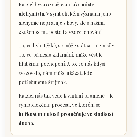
Ratziel bývá označován jako
mistr
alchymista
. V symbolickém významu jeho
alchymie nepracuje s kovy, ale s našimi
zkušenostmi, postoji a vzorci chování.
To, co bylo těžké, se může stát zdrojem síly.
To, co přineslo zklamání, může vést k
hlubšímu pochopení. A to, co nás kdysi
svazovalo, nám může ukázat, kde
potřebujeme žít jinak.
Ratziel nás tak vede k vnitřní proměně – k
symbolickému procesu, ve kterém se
hořkost minulosti proměňuje ve sladkost
ducha
.