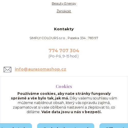
Beauty Energy
Ženskost
Kontakty
SIMPLY COLOURS s.r.o. , Paseka 334 , 783 97
774 707 304
(Po-Pá, 9-15 hod.)
info@aurasomashop.cz
Cookies
Používáme cookies, aby naše stránky fungovaly
správně a vše bylo tak, jak má.
Díky vašemu souhlasu vám
můžeme nabídnout obsah, který vás opravdu zajímá,
zapamatovat si vaše oblíbená nastavení a zlepšovat to, co
děláme.
Vaše data jsou u nás v bezpečí.
Upravit sběr cookies.