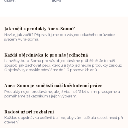
Objem:
50ml
Jak začít s produkty Aura-Soma?
Nevíte, jak začít? Připravili jsme pro vás jednoduchého průvodce
světem Aura-Soma.
Každá objednávka je pro nás jedinečná
Lahvičky Aura-Soma pro vás objednáváme průběžně. Je to náš
způsob, jak zachovat péči, kterou si tyto jedinečné produkty zaslouží.
Objednávky obvykle odesíláme do 1–3 pracovních dnů.
Aura-Soma je součástí naší každodenní práce
Produkty nejen prodáváme, ale již více než 15 let s nimi pracujeme a
pomáháme zákazníkům s jejich výběrem.
Radost už při rozbalení
Každou objednávku pečlivě balíme, aby vám udělala radost hned při
otevření.