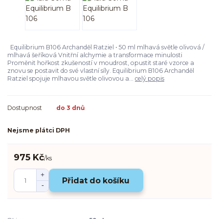
Equilibrium B106 Archanděl Ratziel • 50 ml mlhavá světle olivová /
mlhavá šeříková Vnitřní alchymie a transformace minulosti
Proměnit hořkost zkušeností v moudrost, opustit staré vzorce a
znovu se postavit do své vlastní síly. Equilibrium B106 Archanděl
Ratziel spojuje mlhavou světle olivovou a...
celý popis
Dostupnost
do 3 dnů
Nejsme plátci DPH
975 Kč
/
ks
Přidat do košíku