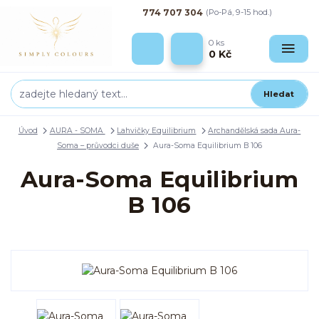
774 707 304
(Po-Pá, 9-15 hod.)
0
ks
0 Kč
Hledat
Úvod
AURA - SOMA
Lahvičky Equilibrium
Archandělská sada Aura-
Soma – průvodci duše
Aura-Soma Equilibrium B 106
Aura-Soma Equilibrium
B 106