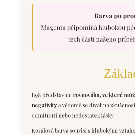
Barva po pro
Magenta připomíná hlubokou péči,
těch částí našeho příbě
Zákla
B98 představuje
rovnováhu, ve které můž
negativity
a vědomě se dívat na zkušenosti
odmítnutí nebo nedostatek lásky.
Korálová barva souvisí s hlubokými vztaho