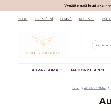
Využijte naši letní akci 
BLOG
DORUČENÍ
O MNĚ
RECENZE
VŠE 
AURA - SOMA
BACHOVY ESENCE
Úvod
AURA - SOMA
Au