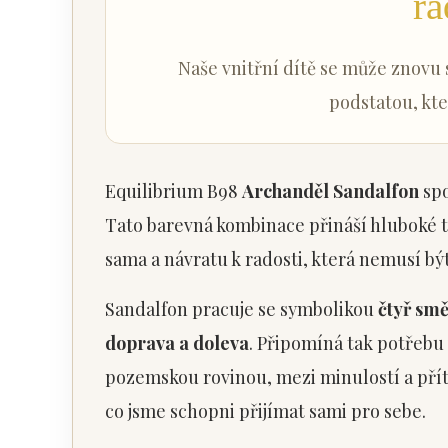
ra
Naše vnitřní dítě se může znovu 
podstatou, kt
Equilibrium B98
Archanděl Sandalfon
spo
Tato barevná kombinace přináší hluboké t
sama a návratu k radosti, která nemusí b
Sandalfon pracuje se symbolikou
čtyř smě
doprava a doleva
. Připomíná tak potřebu
pozemskou rovinou, mezi minulostí a přít
co jsme schopni přijímat sami pro sebe.