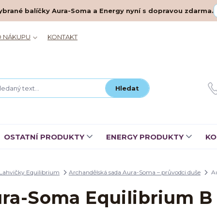
– vybrané balíčky Aura-Soma a Energy nyní s dopravou zdarma.
O NÁKUPU
KONTAKT
Hledat
OSTATNÍ PRODUKTY
ENERGY PRODUKTY
KO
Lahvičky Equilibrium
Archandělská sada Aura-Soma – průvodci duše
Au
ra-Soma Equilibrium B