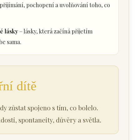
řijímání, pochopení a uvolňování toho, co
 lásky
– lásky, která začíná přijetím
ebe sama.
řní dítě
dy zůstat spojeno s tím, co bolelo.
osti, spontaneity, důvěry a světla.