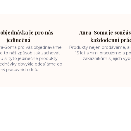
objednávka je pro nás
Aura-Soma je součást
jedinečná
každodenní prá
ura-Soma pro vás objednáváme
Produkty nejen prodáváme, ale
e to náš způsob, jak zachovat
15 let s nimi pracujeme a
ou si tyto jedinečné produkty
zákazníkům s jejich vý
bjednávky obvykle odesíláme do
1–3 pracovních dnů.