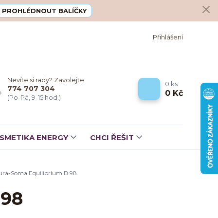
PROHLÉDNOUT BALÍČKY
Přihlášení
Nevíte si rady? Zavolejte.
0
ks
774 707 304
0 Kč
(Po-Pá, 9-15 hod.)
SMETIKA ENERGY
CHCI ŘEŠIT
ra-Soma Equilibrium B 98
 98