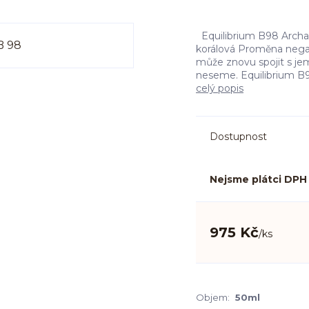
Equilibrium B98 Archandě
korálová Proměna negativ
může znovu spojit s je
neseme. Equilibrium B98 
celý popis
Dostupnost
Nejsme plátci DPH
975 Kč
/
ks
Objem:
50ml