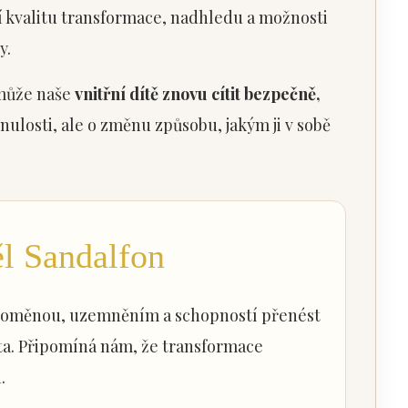
ší kvalitu transformace, nadhledu a možnosti
y.
 může naše
vnitřní dítě znovu cítit bezpečně,
nulosti, ale o změnu způsobu, jakým ji v sobě
l Sandalfon
s proměnou, uzemněním a schopností přenést
a. Připomíná nám, že transformace
.