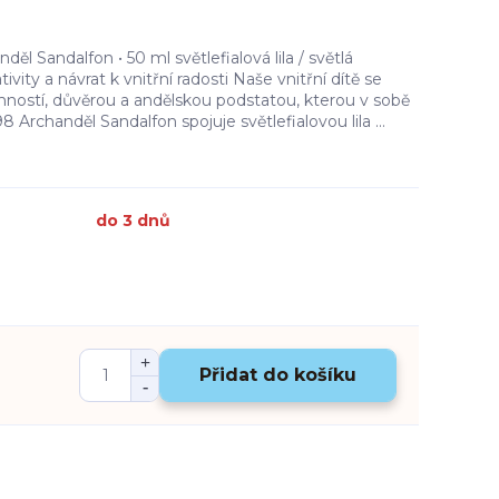
l Sandalfon • 50 ml světlefialová lila / světlá
ity a návrat k vnitřní radosti Naše vnitřní dítě se
mností, důvěrou a andělskou podstatou, kterou v sobě
Archanděl Sandalfon spojuje světlefialovou lila ...
do 3 dnů
Přidat do košíku