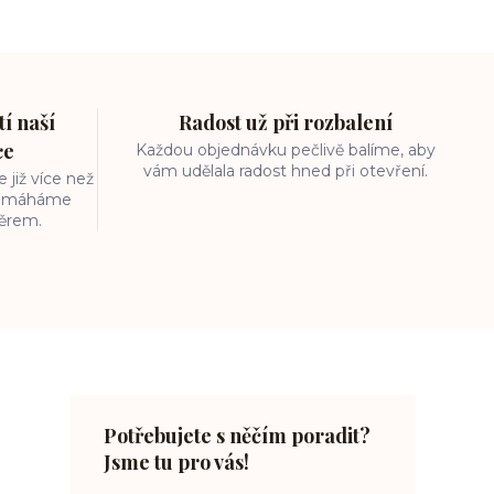
í naší
Radost už při rozbalení
ce
Každou objednávku pečlivě balíme, aby
vám udělala radost hned při otevření.
 již více než
 pomáháme
běrem.
Potřebujete s něčím poradit?
Jsme tu pro vás!