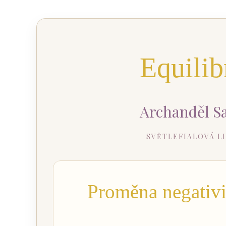
Equili
Archanděl Sa
SVĚTLEFIALOVÁ LI
Proměna negativit