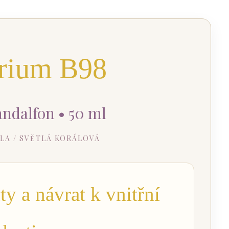
brium B98
ndalfon • 50 ml
LA / SVĚTLÁ KORÁLOVÁ
y a návrat k vnitřní