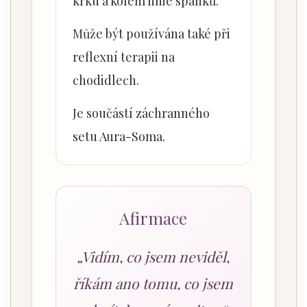
krku a kolem linie spánků.
Může být používána také při
reflexní terapii na
chodidlech.
Je součástí záchranného
setu Aura-Soma.
Afirmace
„Vidím, co jsem neviděl,
říkám ano tomu, co jsem