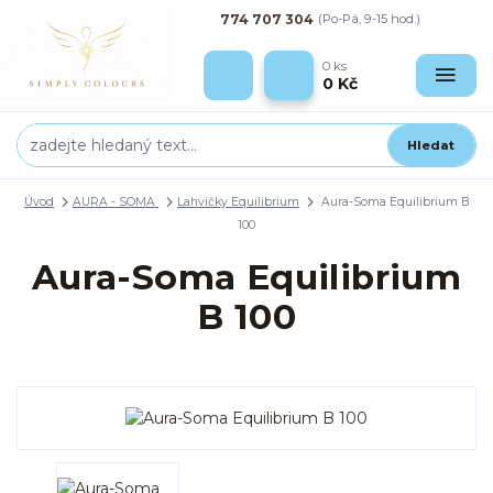
774 707 304
(Po-Pá, 9-15 hod.)
0
ks
0 Kč
Hledat
Úvod
AURA - SOMA
Lahvičky Equilibrium
Aura-Soma Equilibrium B
100
Aura-Soma Equilibrium
B 100