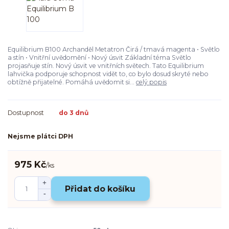
Equilibrium B100 Archanděl Metatron Čirá / tmavá magenta • Světlo
a stín • Vnitřní uvědomění • Nový úsvit Základní téma Světlo
projasňuje stín. Nový úsvit ve vnitřních světech. Tato Equilibrium
lahvička podporuje schopnost vidět to, co bylo dosud skryté nebo
obtížně přijatelné. Pomáhá uvědomit si...
celý popis
Dostupnost
do 3 dnů
Nejsme plátci DPH
975 Kč
/
ks
Přidat do košíku