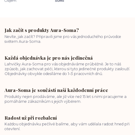
Objem:
50ml
Jak začít s produkty Aura-Soma?
Nevíte, jak začít? Připravili jsme pro vás jednoduchého průvodce
světem Aura-Soma.
Každá objednávka je pro nás jedinečná
Lahvičky Aura-Soma pro vás objednáváme průběžně. Je to náš
způsob, jak zachovat péči, kterou si tyto jedinečné produkty zaslouží.
Objednávky obvykle odesíláme do 1–3 pracovních dnů.
Aura-Soma je součástí naší každodenní práce
Produkty nejen prodáváme, ale již více než 15 let s nimi pracujeme a
pomáháme zákazníkům s jejich výběrem.
Radost už při rozbalení
Každou objednávku pečlivě balíme, aby vám udělala radost hned při
otevření.