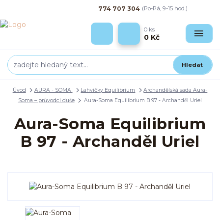
774 707 304
(Po-Pá, 9-15 hod.)
0
ks
0 Kč
Hledat
Úvod
AURA - SOMA
Lahvičky Equilibrium
Archandělská sada Aura-
Soma – průvodci duše
Aura-Soma Equilibrium B 97 - Archanděl Uriel
Aura-Soma Equilibrium
B 97 - Archanděl Uriel