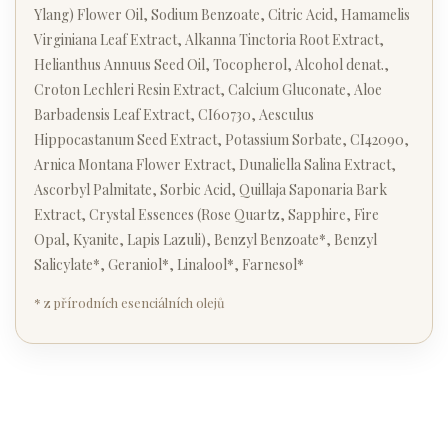
Ylang) Flower Oil, Sodium Benzoate, Citric Acid, Hamamelis
Virginiana Leaf Extract, Alkanna Tinctoria Root Extract,
Helianthus Annuus Seed Oil, Tocopherol, Alcohol denat.,
Croton Lechleri Resin Extract, Calcium Gluconate, Aloe
Barbadensis Leaf Extract, CI60730, Aesculus
Hippocastanum Seed Extract, Potassium Sorbate, CI42090,
Arnica Montana Flower Extract, Dunaliella Salina Extract,
Ascorbyl Palmitate, Sorbic Acid, Quillaja Saponaria Bark
Extract, Crystal Essences (Rose Quartz, Sapphire, Fire
Opal, Kyanite, Lapis Lazuli), Benzyl Benzoate*, Benzyl
Salicylate*, Geraniol*, Linalool*, Farnesol*
* z přírodních esenciálních olejů