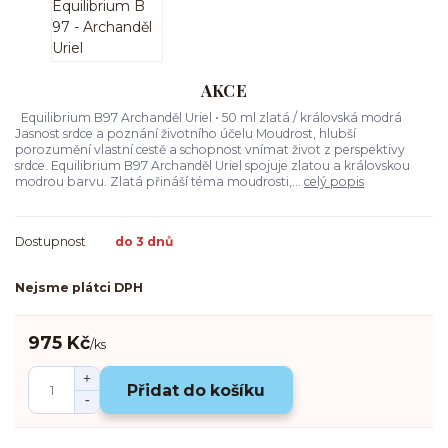
AKCE
Equilibrium B97 Archanděl Uriel • 50 ml zlatá / královská modrá
Jasnost srdce a poznání životního účelu Moudrost, hlubší
porozumění vlastní cestě a schopnost vnímat život z perspektivy
srdce. Equilibrium B97 Archanděl Uriel spojuje zlatou a královskou
modrou barvu. Zlatá přináší téma moudrosti,...
celý popis
Dostupnost
do 3 dnů
Nejsme plátci DPH
975 Kč
/
ks
Přidat do košíku