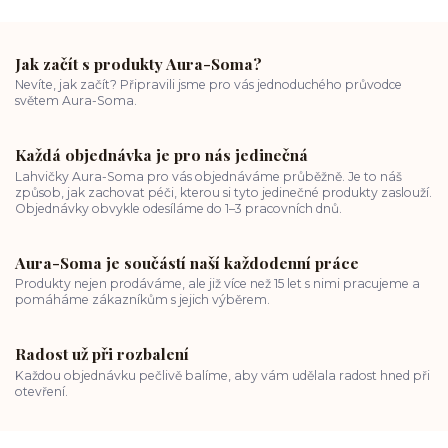
Jak začít s produkty Aura-Soma?
Nevíte, jak začít? Připravili jsme pro vás jednoduchého průvodce
světem Aura-Soma.
Každá objednávka je pro nás jedinečná
Lahvičky Aura-Soma pro vás objednáváme průběžně. Je to náš
způsob, jak zachovat péči, kterou si tyto jedinečné produkty zaslouží.
Objednávky obvykle odesíláme do 1–3 pracovních dnů.
Aura-Soma je součástí naší každodenní práce
Produkty nejen prodáváme, ale již více než 15 let s nimi pracujeme a
pomáháme zákazníkům s jejich výběrem.
Radost už při rozbalení
Každou objednávku pečlivě balíme, aby vám udělala radost hned při
otevření.