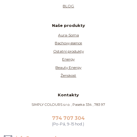
BLOG
Naše produkty
Aura-Soma
Bachovy esence
Ostatní produkty
Energy
Beauty Energy
Ženskost
Kontakty
SIMPLY COLOURS s.r.o. , Paseka 334 , 783 97
774 707 304
(Po-Pá, 9-15 hod.)