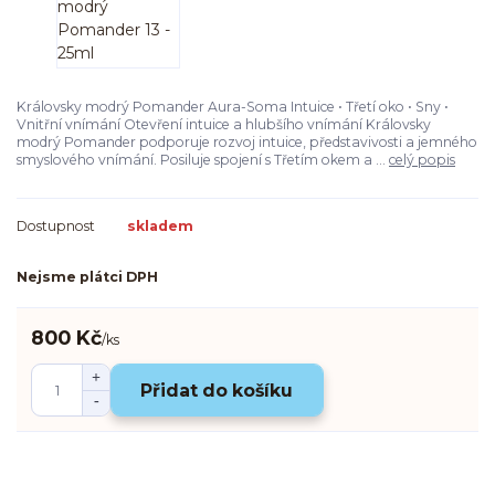
Královsky modrý Pomander Aura-Soma Intuice • Třetí oko • Sny •
Vnitřní vnímání Otevření intuice a hlubšího vnímání Královsky
modrý Pomander podporuje rozvoj intuice, představivosti a jemného
smyslového vnímání. Posiluje spojení s Třetím okem a ...
celý popis
Dostupnost
skladem
Nejsme plátci DPH
800 Kč
/
ks
Přidat do košíku