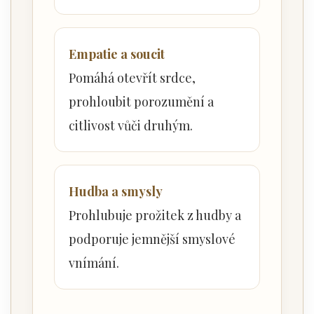
Empatie a soucit
Pomáhá otevřít srdce,
prohloubit porozumění a
citlivost vůči druhým.
Hudba a smysly
Prohlubuje prožitek z hudby a
podporuje jemnější smyslové
vnímání.