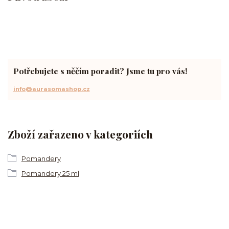
Potřebujete s něčím poradit? Jsme tu pro vás!
info@aurasomashop.cz
Zboží zařazeno v kategoriích
Pomandery
Pomandery 25 ml