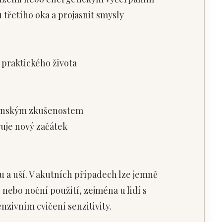
u třetího oka a projasnit smysly
 praktického života
ženským zkušenostem
uje nový začátek
u a uší. V akutních případech lze jemně
í nebo noční použití, zejména u lidí s
zivním cvičení senzitivity.