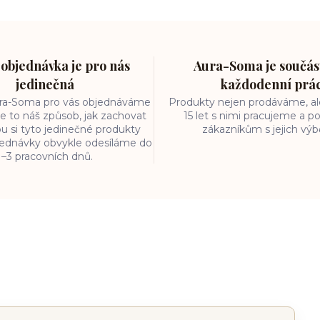
objednávka je pro nás
Aura-Soma je součást
jedinečná
každodenní prá
ura-Soma pro vás objednáváme
Produkty nejen prodáváme, ale
e to náš způsob, jak zachovat
15 let s nimi pracujeme a
ou si tyto jedinečné produkty
zákazníkům s jejich vý
bjednávky obvykle odesíláme do
1–3 pracovních dnů.