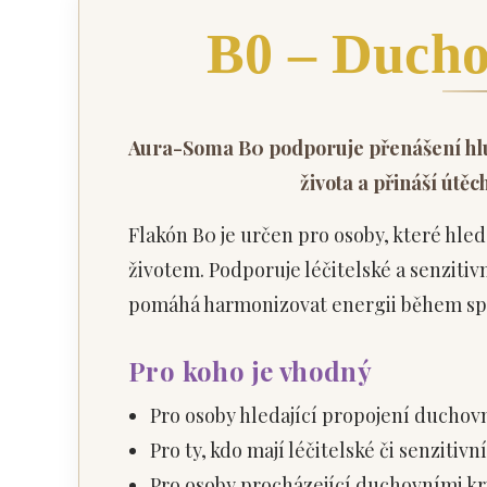
B0 – Ducho
Aura-Soma B0 podporuje přenášení hlu
života a přináší útěc
Flakón B0 je určen pro osoby, které hl
životem. Podporuje léčitelské a senzitiv
pomáhá harmonizovat energii během spán
Pro koho je vhodný
Pro osoby hledající propojení ducho
Pro ty, kdo mají léčitelské či senzitiv
Pro osoby procházející duchovními 