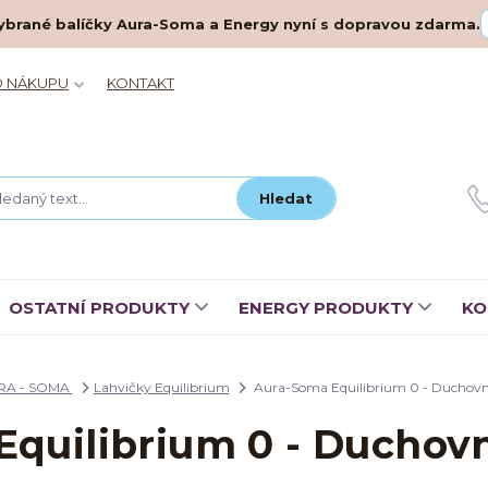
– vybrané balíčky Aura-Soma a Energy nyní s dopravou zdarma.
O NÁKUPU
KONTAKT
Hledat
OSTATNÍ PRODUKTY
ENERGY PRODUKTY
KO
RA - SOMA
Lahvičky Equilibrium
Aura-Soma Equilibrium 0 - Duchovn
quilibrium 0 - Duchov