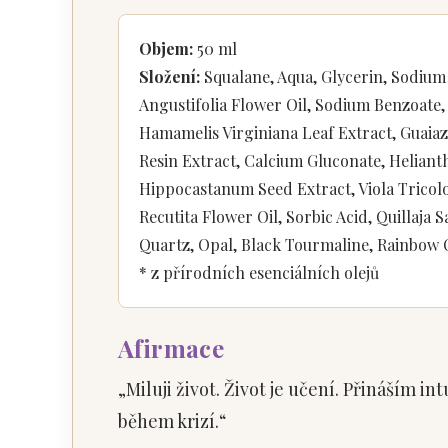
Objem:
50 ml
Složení:
Squalane, Aqua, Glycerin, Sodium
Angustifolia Flower Oil, Sodium Benzoate,
Hamamelis Virginiana Leaf Extract, Guaiaz
Resin Extract, Calcium Gluconate, Heliant
Hippocastanum Seed Extract, Viola Tricol
Recutita Flower Oil, Sorbic Acid, Quillaja
Quartz, Opal, Black Tourmaline, Rainbow O
* z přírodních esenciálních olejů
Afirmace
„Miluji život. Život je učení. Přináším i
během krizí.“