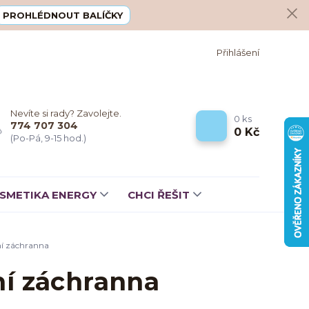
PROHLÉDNOUT BALÍČKY
Přihlášení
Nevíte si rady? Zavolejte.
0
ks
774 707 304
0 Kč
(Po-Pá, 9-15 hod.)
SMETIKA ENERGY
CHCI ŘEŠIT
í záchranna
ní záchranna