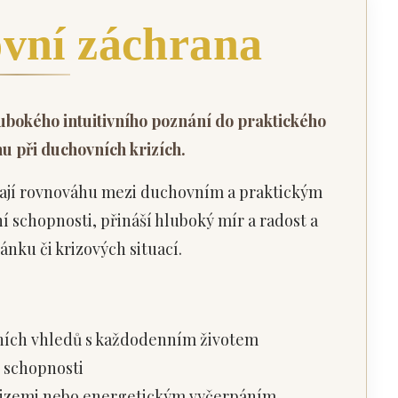
vní záchrana
bokého intuitivního poznání do praktického
hu při duchovních krizích.
edají rovnováhu mezi duchovním a praktickým
ní schopnosti, přináší hluboký mír a radost a
ku či krizových situací.
vních vhledů s každodenním životem
ní schopnosti
krizemi nebo energetickým vyčerpáním