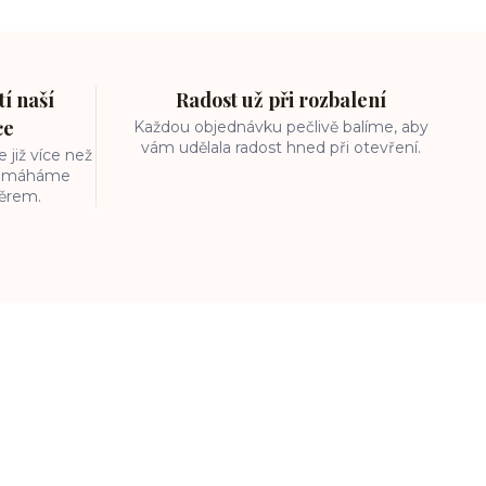
í naší
Radost už při rozbalení
ce
Každou objednávku pečlivě balíme, aby
vám udělala radost hned při otevření.
 již více než
 pomáháme
běrem.