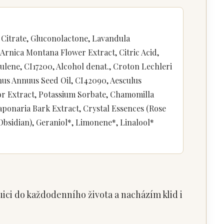
 Citrate, Gluconolactone, Lavandula
 Arnica Montana Flower Extract, Citric Acid,
ulene, CI17200, Alcohol denat., Croton Lechleri
hus Annuus Seed Oil, CI42090, Aesculus
or Extract, Potassium Sorbate, Chamomilla
 Saponaria Bark Extract, Crystal Essences (Rose
bsidian), Geraniol*, Limonene*, Linalool*
ntuici do každodenního života a nacházím klid i