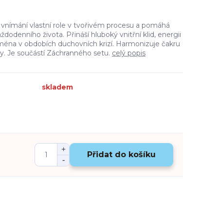
 vnímání vlastní role v tvořivém procesu a pomáhá
aždodenního života. Přináší hluboký vnitřní klid, energii
ejména v obdobích duchovních krizí. Harmonizuje čakru
sly. Je součástí Záchranného setu.
celý popis
skladem
Přidat do košíku