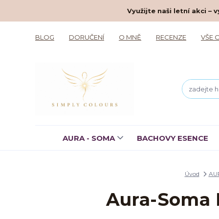
Využijte naši letní akci 
BLOG
DORUČENÍ
O MNĚ
RECENZE
VŠE 
AURA - SOMA
BACHOVY ESENCE
Úvod
AU
Aura-Soma E