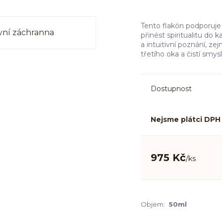
Tento flakón podporuje
přinést spiritualitu do k
a intuitivní poznání, z
třetího oka a čistí smy
Dostupnost
Nejsme plátci DPH
975 Kč
/
ks
Objem:
50ml