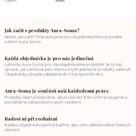
Objem:
50ml
Jak začít s produkty Aura-Soma?
Nevíte, jak začít? Připravili jsme pro vás jednoduchého průvodce
světem Aura-Soma.
Každá objednávka je pro nás jedinečná
Lahvičky Aura-Soma pro vás objednáváme průběžně. Je to náš
způsob, jak zachovat péči, kterou si tyto jedinečné produkty zaslouží.
Objednávky obvykle odesíláme do 1–3 pracovních dnů.
Aura-Soma je součástí naší každodenní práce
Produkty nejen prodáváme, ale již více než 15 let s nimi pracujeme a
pomáháme zákazníkům s jejich výběrem.
Radost už při rozbalení
Každou objednávku pečlivě balíme, aby vám udělala radost hned při
otevření.