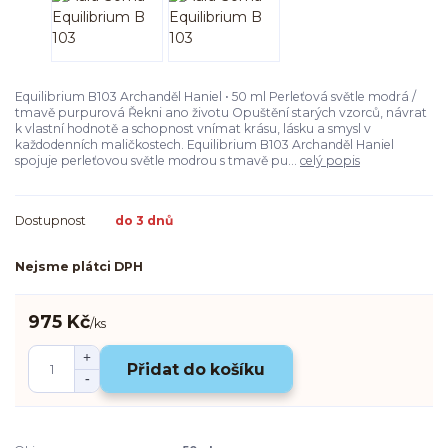
Equilibrium B103 Archanděl Haniel • 50 ml Perleťová světle modrá /
tmavě purpurová Řekni ano životu Opuštění starých vzorců, návrat
k vlastní hodnotě a schopnost vnímat krásu, lásku a smysl v
každodenních maličkostech. Equilibrium B103 Archanděl Haniel
spojuje perleťovou světle modrou s tmavě pu...
celý popis
Dostupnost
do 3 dnů
Nejsme plátci DPH
975 Kč
/
ks
Přidat do košíku