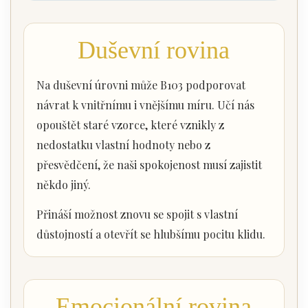
Duševní rovina
Na duševní úrovni může B103 podporovat
návrat k vnitřnímu i vnějšímu míru. Učí nás
opouštět staré vzorce, které vznikly z
nedostatku vlastní hodnoty nebo z
přesvědčení, že naši spokojenost musí zajistit
někdo jiný.
Přináší možnost znovu se spojit s vlastní
důstojností a otevřít se hlubšímu pocitu klidu.
Emocionální rovina