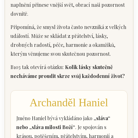
naplnění přinese vnější svět, obrací naši pozornost
dovnitř.
Připomíná, že smysl života často nevzniká z velkých
událostí. Může se skládat z přátelství, lásky,
drobných radostí, péče, harmonie a okamžiků,
kterým věnujeme svou skutečnou pozornost.
B103 tak otevírá otázku:
Kolik lásky skutečně
necháváme proudit skrze svůj každodenní život?
Archanděl Haniel
Jméno Haniel bývá vykládáno jako
„sláva“
nebo „sláva milosti Boží“
. Je spojován s
krásou, potěšením, přátelstvím, harmonií a