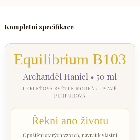
Kompletní specifikace
Equilibrium B103
Archanděl Haniel • 50 ml
PERLEŤOVÁ SVĚTLE MODRÁ / TMAVĚ
PURPUROVÁ
Řekni ano životu
Opuštění starých vzorců, návrat k vlastní