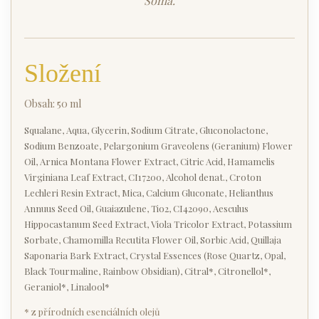
Soma.
Složení
Obsah: 50 ml
Squalane, Aqua, Glycerin, Sodium Citrate, Gluconolactone,
Sodium Benzoate, Pelargonium Graveolens (Geranium) Flower
Oil, Arnica Montana Flower Extract, Citric Acid, Hamamelis
Virginiana Leaf Extract, CI17200, Alcohol denat., Croton
Lechleri Resin Extract, Mica, Calcium Gluconate, Helianthus
Annuus Seed Oil, Guaiazulene, Tio2, CI42090, Aesculus
Hippocastanum Seed Extract, Viola Tricolor Extract, Potassium
Sorbate, Chamomilla Recutita Flower Oil, Sorbic Acid, Quillaja
Saponaria Bark Extract, Crystal Essences (Rose Quartz, Opal,
Black Tourmaline, Rainbow Obsidian), Citral*, Citronellol*,
Geraniol*, Linalool*
* z přírodních esenciálních olejů