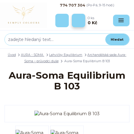
774 707 304
(Po-Pá, 9-15 hod.)
0
ks
0 Kč
Hledat
Úvod
AURA - SOMA
Lahvičky Equilibrium
Archandělská sada Aura-
Soma – průvodci duše
Aura-Soma Equilibrium B 103
Aura-Soma Equilibrium
B 103