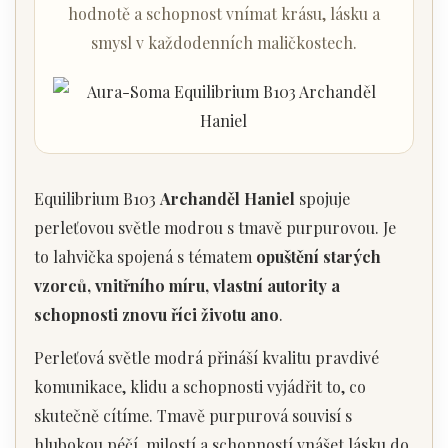
hodnotě a schopnost vnímat krásu, lásku a
smysl v každodenních maličkostech.
Equilibrium B103
Archanděl Haniel
spojuje
perleťovou světle modrou s tmavě purpurovou. Je
to lahvička spojená s tématem
opuštění starých
vzorců, vnitřního míru, vlastní autority a
schopnosti znovu říci životu ano
.
Perleťová světle modrá přináší kvalitu pravdivé
komunikace, klidu a schopnosti vyjádřit to, co
skutečně cítíme. Tmavě purpurová souvisí s
hlubokou péčí, milostí a schopností vnášet lásku do