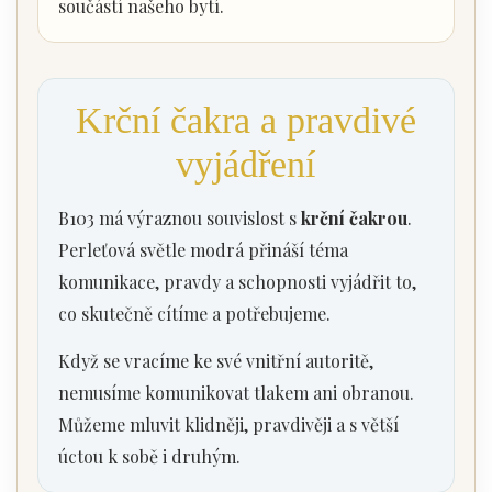
součástí našeho bytí.
Krční čakra a pravdivé
vyjádření
B103 má výraznou souvislost s
krční čakrou
.
Perleťová světle modrá přináší téma
komunikace, pravdy a schopnosti vyjádřit to,
co skutečně cítíme a potřebujeme.
Když se vracíme ke své vnitřní autoritě,
nemusíme komunikovat tlakem ani obranou.
Můžeme mluvit klidněji, pravdivěji a s větší
úctou k sobě i druhým.