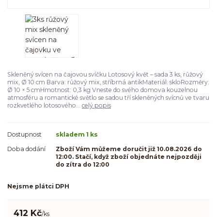
Skleněný svícen na čajovou svíčku Lotosový květ – sada 3 ks, růžový
mix, Ø 10 cm Barva: růžový mix, stříbrná antikMateriál: skloRozměry:
Ø 10 × 5 cmHmotnost: 0,3 kg Vneste do svého domova kouzelnou
atmosféru a romantické světlo se sadou tří skleněných svícnů ve tvaru
rozkvetlého lotosového...
celý popis
Dostupnost
skladem 1 ks
Doba dodání
Zboží Vám můžeme doručit již 10.08.2026 do
12:00. Stačí, když zboží objednáte nejpozději
do zítra do 12:00
Nejsme plátci DPH
412 Kč
/
ks