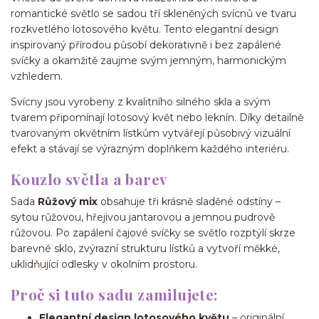
romantické světlo se sadou tří skleněných svícnů ve tvaru
rozkvetlého lotosového květu. Tento elegantní design
inspirovaný přírodou působí dekorativně i bez zapálené
svíčky a okamžitě zaujme svým jemným, harmonickým
vzhledem.
Svícny jsou vyrobeny z kvalitního silného skla a svým
tvarem připomínají lotosový květ nebo leknín. Díky detailně
tvarovaným okvětním lístkům vytvářejí působivý vizuální
efekt a stávají se výrazným doplňkem každého interiéru.
Kouzlo světla a barev
Sada
Růžový mix
obsahuje tři krásně sladěné odstíny –
sytou růžovou, hřejivou jantarovou a jemnou pudrově
růžovou. Po zapálení čajové svíčky se světlo rozptýlí skrze
barevné sklo, zvýrazní strukturu lístků a vytvoří měkké,
uklidňující odlesky v okolním prostoru.
Proč si tuto sadu zamilujete:
Elegantní design lotosového květu
– originální