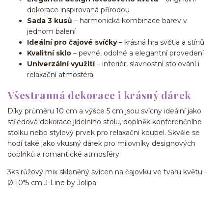
dekorace inspirovaná přírodou
Sada 3 kusů
– harmonická kombinace barev v
jednom balení
Ideální pro čajové svíčky
– krásná hra světla a stínů
Kvalitní sklo
– pevné, odolné a elegantní provedení
Univerzální využití
– interiér, slavnostní stolování i
relaxační atmosféra
Všestranná dekorace i krásný dárek
Díky průměru 10 cm a výšce 5 cm jsou svícny ideální jako
středová dekorace jídelního stolu, doplněk konferenčního
stolku nebo stylový prvek pro relaxační koupel. Skvěle se
hodí také jako vkusný dárek pro milovníky designových
doplňků a romantické atmosféry.
3ks růžový mix skleněný svícen na čajovku ve tvaru květu -
Ø 10*5 cm J-Line by Jolipa