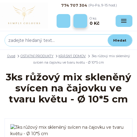
774 707 304
(Po-Pá, 9-15 hod.)
0
ks
0 Kč
Hledat
Úvod
OSTATNÍ PRODUKTY
KRÁSNÝ DOMOV
3ks růžový mix skleněný
svícen na čajovku ve tvaru květu - Ø 10*5 cm
3ks růžový mix skleněný
svícen na čajovku ve
tvaru květu - Ø 10*5 cm