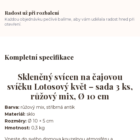
Radost už při rozbalení
Každou objednávku pečlivě balíme, aby vám udělala radost hned při
otevření.
Kompletní specifikace
Skleněný svícen na čajovou
svíčku Lotosový květ – sada 3 ks,
růžový mix, Ø 10 cm
Barva:
růžový mix, stříbrná antik
Materiál:
sklo
Rozměry:
Ø 10 × 5 cm
Hmotnost:
0,3 kg
Vneste do svého domova kouzelnou atmosféru a