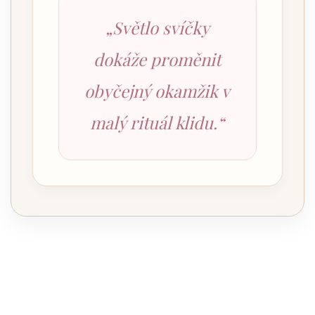
„Světlo svíčky
dokáže proměnit
obyčejný okamžik v
malý rituál klidu.“