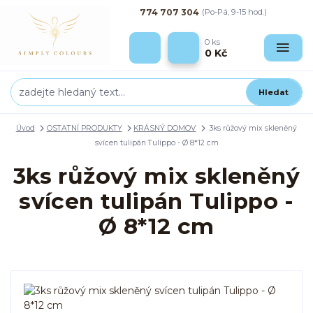
774 707 304
(Po-Pá, 9-15 hod.)
0
ks
0 Kč
Hledat
Úvod
OSTATNÍ PRODUKTY
KRÁSNÝ DOMOV
3ks růžový mix skleněný
svícen tulipán Tulippo - Ø 8*12 cm
3ks růžový mix skleněný
svícen tulipán Tulippo -
Ø 8*12 cm