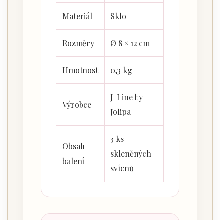
Materiál
Sklo
Rozměry
Ø 8 × 12 cm
Hmotnost
0,3 kg
J-Line by
Výrobce
Jolipa
3 ks
Obsah
skleněných
balení
svícnů