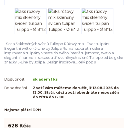
Sada 3 skleněných svícnů Tulippo Růžový mix • Tvar tulipánu •
Elegantní světlo • J-Line by Jolipa Romantická atmosféra
inspirovaná tulipány Vneste do svého interiéru jemnost, světlo a
elegantní harmonii se sadou tří skleněných svícnů Tulippo od belgické
značky J-Line by Jolipa. Design inspirova...
celý popis
Dostupnost
skladem 1 ks
Doba dodání
Zboží Vám můžeme doručit již 12.08.2026 do
12:00. Stačí, když zboží objednáte nejpozději
do zítra do 12:00
Nejsme plátci DPH
628 Kč
/
ks