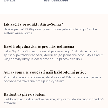
EAN kód:
8594069933918
Jak začít s produkty Aura-Soma?
Nevíte, jak začít? Připravili jsme pro vás jednoduchého průvodce
světem Aura-Soma.
Každá objednávka je pro nás jedinečná
Lahvičky Aura-Soma pro vás objednáváme průběžně. Je to náš
způsob, jak zachovat péči, kterou si tyto jedinečné produkty zaslouží.
Objednávky obvykle odesíláme do 1–3 pracovních dnů.
Aura-Soma je součástí naší každodenní práce
Produkty nejen prodáváme, ale již více než 15 let s nimi pracujeme a
pomáháme zákazníkům s jejich výběrem.
Radost už při rozbalení
Každou objednávku pečlivě balíme, aby vám udělala radost hned při
otevření.