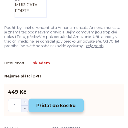
Použití bylinného koncentrátu Annona muricata Annona muricata
je známá též pod názvem graviola. Jejím domovem jsou tropické
oblasti Peru, především pak peruánská Amazonie. Užití annony v
tradiční medicíně lze dohledat již v předkolumbovské éře. Od 70. let
probíhají ve světě na sobě nezávislé výzkumy...
celý popis
Dostupnost
skladem
Nejsme plátci DPH
449 Kč
Přidat do košíku