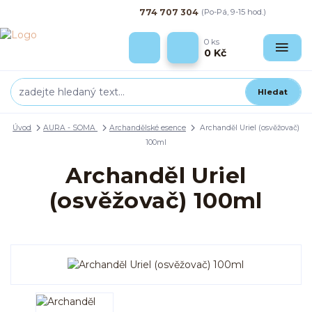
774 707 304
(Po-Pá, 9-15 hod.)
0
ks
0 Kč
Hledat
Úvod
AURA - SOMA
Archandělské esence
Archanděl Uriel (osvěžovač)
100ml
Archanděl Uriel
(osvěžovač) 100ml