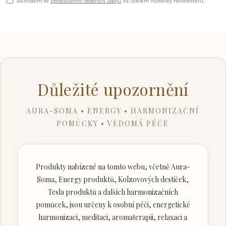
Souhlasím se
zpracováním osobních údajů
za účelem rozesílky newsletteru.
Důležité upozornění
AURA-SOMA • ENERGY • HARMONIZAČNÍ
POMŮCKY • VĚDOMÁ PÉČE
Produkty nabízené na tomto webu, včetně Aura-
Soma, Energy produktů, Kolzovových destiček,
Tesla produktů a dalších harmonizačních
pomůcek, jsou určeny k osobní péči, energetické
harmonizaci, meditaci, aromaterapii, relaxaci a