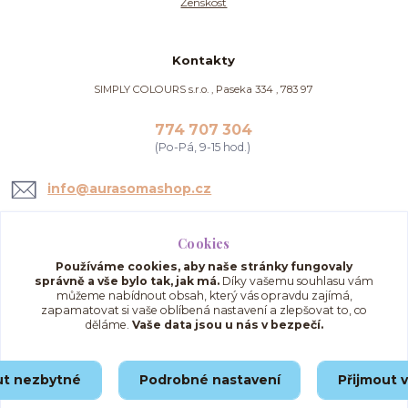
Ženskost
Kontakty
SIMPLY COLOURS s.r.o. , Paseka 334 , 783 97
774 707 304
(Po-Pá, 9-15 hod.)
info@aurasomashop.cz
Cookies
Používáme cookies, aby naše stránky fungovaly
správně a vše bylo tak, jak má.
Díky vašemu souhlasu vám
můžeme nabídnout obsah, který vás opravdu zajímá,
zapamatovat si vaše oblíbená nastavení a zlepšovat to, co
děláme.
Vaše data jsou u nás v bezpečí.
Upravit sběr cookies.
ut nezbytné
Podrobné nastavení
Přijmout 
© 2025 AuraSomaShop.cz – provozovatel Simply Colours s.r.o., IČO: 02562286, se
sídlem Paseka 334, 783 97, Česká republika.