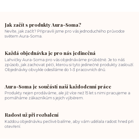
Jak začít s produkty Aura-Soma?
Nevíte, jak začít? Připravili jsme pro vás jednoduchého průvodce
světem Aura-Soma.
Každá objednávka je pro nás jedinečná
Lahvičky Aura-Soma pro vás objednáváme průběžně. Je to náš
způsob, jak zachovat péči, kterou si tyto jedinečné produkty zaslouží.
Objednávky obvykle odesíláme do 1–3 pracovních dnů.
Aura-Soma je součástí naší každodenní práce
Produkty nejen prodáváme, ale již více než 15 let s nimi pracujeme a
pomáháme zákazníkům s jejich výběrem.
Radost už při rozbalení
Každou objednávku pečlivě balíme, aby vám udělala radost hned při
otevření.