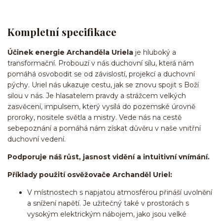
Kompletní specifikace
Účinek energie Archanděla Uriela
je hluboký a
transformační. Probouzí v nás duchovní sílu, která nám
pomáhá osvobodit se od závislostí, projekcí a duchovní
pýchy. Uriel nás ukazuje cestu, jak se znovu spojit s Boží
silou v nás. Je hlasatelem pravdy a strážcem velkých
zasvěcení, impulsem, který vysílá do pozemské úrovně
proroky, nositele světla a mistry. Vede nás na cestě
sebepoznání a pomáhá nám získat důvěru v naše vnitřní
duchovní vedení.
Podporuje náš růst, jasnost vidění a intuitivní vnímání.
Příklady použití osvěžovače Archanděl Uriel:
V místnostech s napjatou atmosférou přináší uvolnění
a snížení napětí. Je užitečný také v prostorách s
vysokým elektrickým nábojem, jako jsou velké