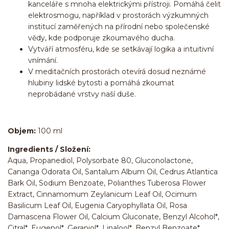
kanceláře s mnoha elektrickými přístroji. Pomáhá čelit
elektrosmogu, například v prostorách výzkumných
institucí zaměřených na přírodní nebo společenské
vědy, kde podporuje zkoumavého ducha.
Vytváří atmosféru, kde se setkávají logika a intuitivní
vnímání.
V meditačních prostorách otevírá dosud neznámé
hlubiny lidské bytosti a pomáhá zkoumat
neprobádané vrstvy naší duše.
Objem:
100 ml
Ingredients / Složení:
Aqua, Propanediol, Polysorbate 80, Gluconolactone,
Cananga Odorata Oil, Santalum Album Oil, Cedrus Atlantica
Bark Oil, Sodium Benzoate, Polianthes Tuberosa Flower
Extract, Cinnamomum Zeylanicum Leaf Oil, Ocimum
Basilicum Leaf Oil, Eugenia Caryophyllata Oil, Rosa
Damascena Flower Oil, Calcium Gluconate, Benzyl Alcohol*,
Citral*, Eugenol*, Geraniol*, Linalool*, Benzyl Benzoate*,