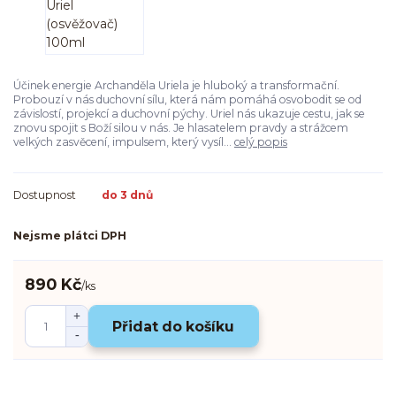
Účinek energie Archanděla Uriela je hluboký a transformační.
Probouzí v nás duchovní sílu, která nám pomáhá osvobodit se od
závislostí, projekcí a duchovní pýchy. Uriel nás ukazuje cestu, jak se
znovu spojit s Boží silou v nás. Je hlasatelem pravdy a strážcem
velkých zasvěcení, impulsem, který vysíl...
celý popis
Dostupnost
do 3 dnů
Nejsme plátci DPH
890 Kč
/
ks
Přidat do košíku