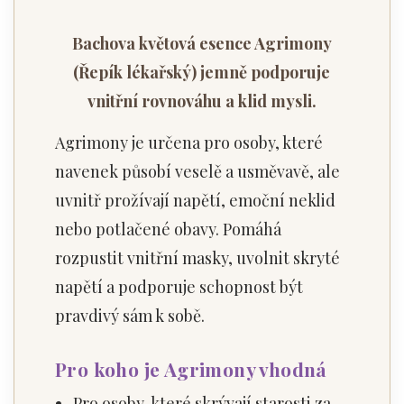
Bachova květová esence Agrimony
(Řepík lékařský) jemně podporuje
vnitřní rovnováhu a klid mysli.
Agrimony je určena pro osoby, které
navenek působí veselě a usměvavě, ale
uvnitř prožívají napětí, emoční neklid
nebo potlačené obavy. Pomáhá
rozpustit vnitřní masky, uvolnit skryté
napětí a podporuje schopnost být
pravdivý sám k sobě.
Pro koho je Agrimony vhodná
Pro osoby, které skrývají starosti za