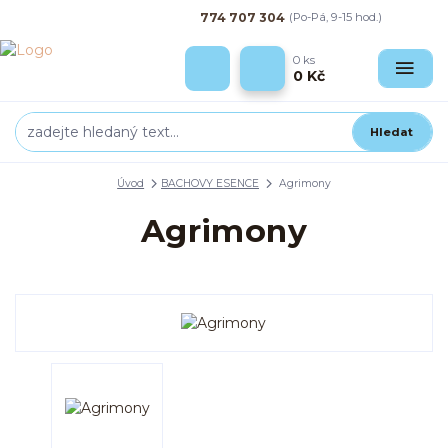
774 707 304
(Po-Pá, 9-15 hod.)
0
ks
0 Kč
Hledat
Úvod
BACHOVY ESENCE
Agrimony
Agrimony