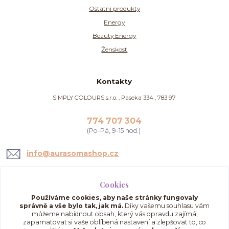
Ostatní produkty
Energy
Beauty Energy
Ženskost
Kontakty
SIMPLY COLOURS s.r.o. , Paseka 334 , 783 97
774 707 304
(Po-Pá, 9-15 hod.)
info@aurasomashop.cz
Cookies
Používáme cookies, aby naše stránky fungovaly
správně a vše bylo tak, jak má.
Díky vašemu souhlasu vám
můžeme nabídnout obsah, který vás opravdu zajímá,
zapamatovat si vaše oblíbená nastavení a zlepšovat to, co