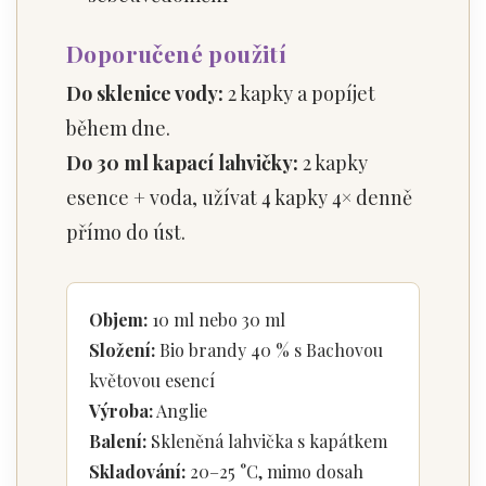
Doporučené použití
Do sklenice vody:
2 kapky a popíjet
během dne.
Do 30 ml kapací lahvičky:
2 kapky
esence + voda, užívat 4 kapky 4× denně
přímo do úst.
Objem:
10 ml nebo 30 ml
Složení:
Bio brandy 40 % s Bachovou
květovou esencí
Výroba:
Anglie
Balení:
Skleněná lahvička s kapátkem
Skladování:
20–25 °C, mimo dosah