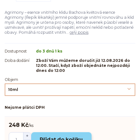
Agrimony – esence vnitřního klidu Bachova květová esence
Agrimony (Řepík lékařský) jemně podporuje vnitřní rovnováhu a klid
mysli. Agrimony je určena pro osoby, které navenek působí veselě a
usměvavě, ale uvnitř prožívají napětí, emoční neklid nebo potlačené
obavy. Pomáhá rozpustit vnitřn...
celý popis
Dostupnost
do 3 dnů 1 ks
Doba dodání
Zboží Vám můžeme doručit již 12.08.2026 do
12:00. Stačí, když zboží objednáte nejpozději
dnes do 12:00
Objem
Nejsme plátci DPH
248 Kč
/
ks
Přidat do košíku