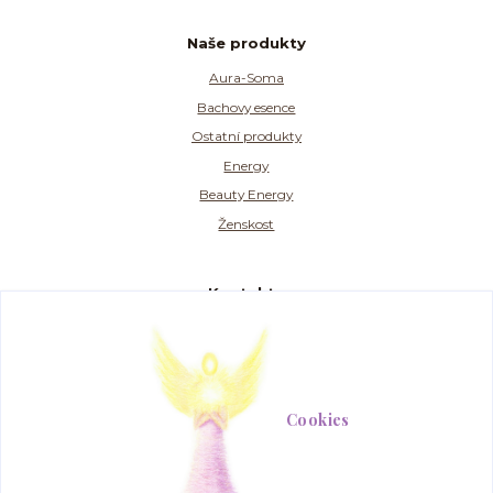
Naše produkty
Aura-Soma
Bachovy esence
Ostatní produkty
Energy
Beauty Energy
Ženskost
Kontakty
SIMPLY COLOURS s.r.o. , Paseka 334 , 783 97
774 707 304
(Po-Pá, 9-15 hod.)
Cookies
info@aurasomashop.cz