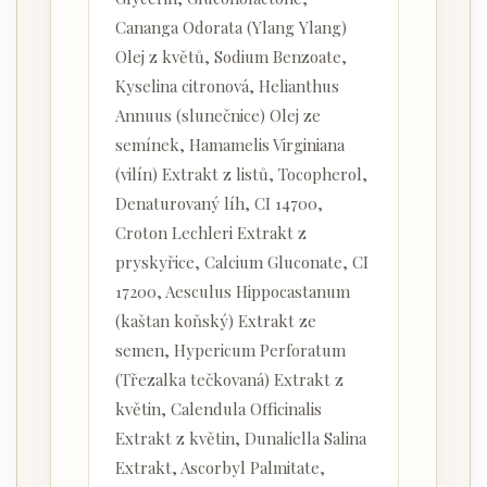
Cananga Odorata (Ylang Ylang)
Olej z květů, Sodium Benzoate,
Kyselina citronová, Helianthus
Annuus (slunečnice) Olej ze
semínek, Hamamelis Virginiana
(vilín) Extrakt z listů, Tocopherol,
Denaturovaný líh, CI 14700,
Croton Lechleri Extrakt z
pryskyřice, Calcium Gluconate, CI
17200, Aesculus Hippocastanum
(kaštan koňský) Extrakt ze
semen, Hypericum Perforatum
(Třezalka tečkovaná) Extrakt z
květin, Calendula Officinalis
Extrakt z květin, Dunaliella Salina
Extrakt, Ascorbyl Palmitate,