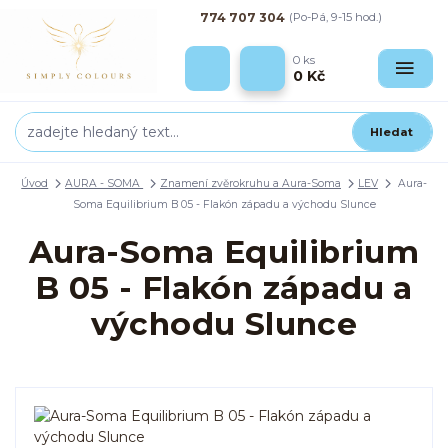
774 707 304
(Po-Pá, 9-15 hod.)
0
ks
0 Kč
Hledat
Úvod
AURA - SOMA
Znamení zvěrokruhu a Aura-Soma
LEV
Aura-
Soma Equilibrium B 05 - Flakón západu a východu Slunce
Aura-Soma Equilibrium
B 05 - Flakón západu a
východu Slunce