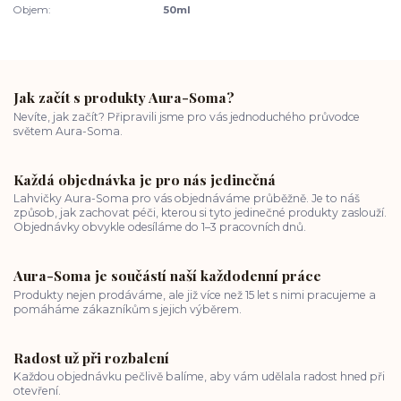
Objem:
50ml
Jak začít s produkty Aura-Soma?
Nevíte, jak začít? Připravili jsme pro vás jednoduchého průvodce
světem Aura-Soma.
Každá objednávka je pro nás jedinečná
Lahvičky Aura-Soma pro vás objednáváme průběžně. Je to náš
způsob, jak zachovat péči, kterou si tyto jedinečné produkty zaslouží.
Objednávky obvykle odesíláme do 1–3 pracovních dnů.
Aura-Soma je součástí naší každodenní práce
Produkty nejen prodáváme, ale již více než 15 let s nimi pracujeme a
pomáháme zákazníkům s jejich výběrem.
Radost už při rozbalení
Každou objednávku pečlivě balíme, aby vám udělala radost hned při
otevření.