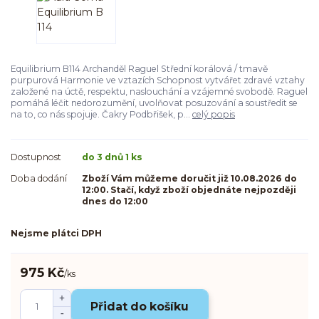
Equilibrium B114 Archanděl Raguel Střední korálová / tmavě
purpurová Harmonie ve vztazích Schopnost vytvářet zdravé vztahy
založené na úctě, respektu, naslouchání a vzájemné svobodě. Raguel
pomáhá léčit nedorozumění, uvolňovat posuzování a soustředit se
na to, co nás spojuje. Čakry Podbřišek, p...
celý popis
Dostupnost
do 3 dnů 1 ks
Doba dodání
Zboží Vám můžeme doručit již 10.08.2026 do
12:00. Stačí, když zboží objednáte nejpozději
dnes do 12:00
Nejsme plátci DPH
975 Kč
/
ks
Přidat do košíku