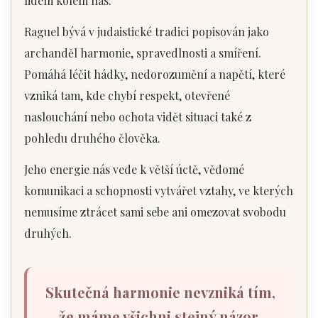
lidem kolem nás.
Raguel bývá v judaistické tradici popisován jako
archanděl harmonie, spravedlnosti a smíření.
Pomáhá léčit hádky, nedorozumění a napětí, které
vzniká tam, kde chybí respekt, otevřené
naslouchání nebo ochota vidět situaci také z
pohledu druhého člověka.
Jeho energie nás vede k větší úctě, vědomé
komunikaci a schopnosti vytvářet vztahy, ve kterých
nemusíme ztrácet sami sebe ani omezovat svobodu
druhých.
Skutečná harmonie nevzniká tím,
že máme všichni stejný názor.