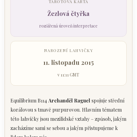
TAROTOVÁ KARTA
Žezlová čtyřka
rozšířená úroveň interpretace
NAROZENÍ LAHVIČKY
11. listopadu 2015
v 11:11 GMT
Equilibrium B114
Archanděl Raguel
spojuje střední
korálovou s tmavě purpurovou. Hlavním tématem
této lahvičky jsou mezilidské vztahy – způsob, jakým
zacházíme sami se sebou a jakým přistupujeme k