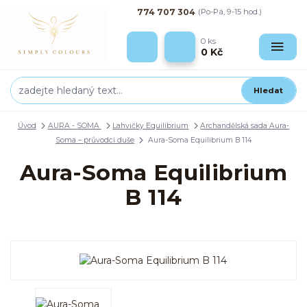
774 707 304
(Po-Pá, 9-15 hod.)
0
ks
0 Kč
Hledat
Úvod
AURA - SOMA
Lahvičky Equilibrium
Archandělská sada Aura-
Soma – průvodci duše
Aura-Soma Equilibrium B 114
Aura-Soma Equilibrium
B 114