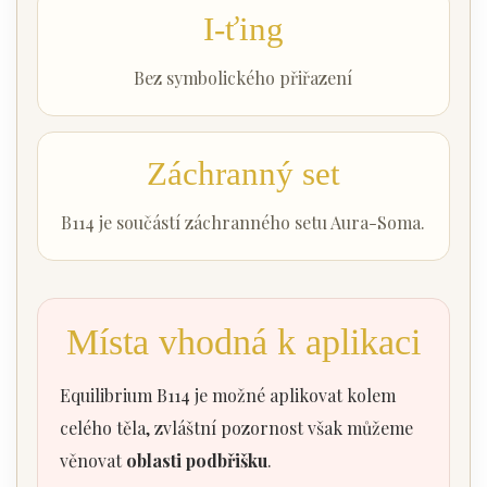
I-ťing
Bez symbolického přiřazení
Záchranný set
B114 je součástí záchranného setu Aura-Soma.
Místa vhodná k aplikaci
Equilibrium B114 je možné aplikovat kolem
celého těla, zvláštní pozornost však můžeme
věnovat
oblasti podbřišku
.