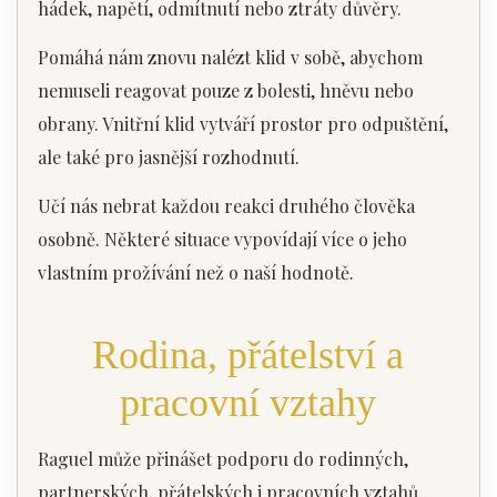
hádek, napětí, odmítnutí nebo ztráty důvěry.
Pomáhá nám znovu nalézt klid v sobě, abychom
nemuseli reagovat pouze z bolesti, hněvu nebo
obrany. Vnitřní klid vytváří prostor pro odpuštění,
ale také pro jasnější rozhodnutí.
Učí nás nebrat každou reakci druhého člověka
osobně. Některé situace vypovídají více o jeho
vlastním prožívání než o naší hodnotě.
Rodina, přátelství a
pracovní vztahy
Raguel může přinášet podporu do rodinných,
partnerských, přátelských i pracovních vztahů.