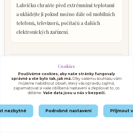
Lahvičku chraňte před extrémními teplotami
a ukládejte ji pokud možno dále od mobilních
telefonů, televizorů, počítačů a dalších
elektronických zařízení.
Složení
Cookies
Používáme cookies, aby naše stránky fungovaly
správně a vše bylo tak, jak má.
Díky vašemu souhlasu vám
Aqua, Squalane, Simmondsia Chinensis Seed Oil,
můžeme nabídnout obsah, který vás opravdu zajímá,
zapamatovat si vaše oblíbená nastavení a zlepšovat to, co
Glycerin, Sodium Citrate, Gluconolactone, Sodium
děláme.
Vaše data jsou u nás v bezpečí.
Benzoate, Pelargonium Graveolens (Geranium) Flower
Oil, Citric Acid, Cananga Odorata (Ylang Ylang) Flower
ut nezbytné
Podrobné nastavení
Přijmout 
Oil, Hamamelis Virginiana Leaf Extract, Alkanna
Tinctoria Root Extract, CI17200, Alcohol denat., Croton
Lechleri Resin Extract, Calcium Gluconate, Helianthus