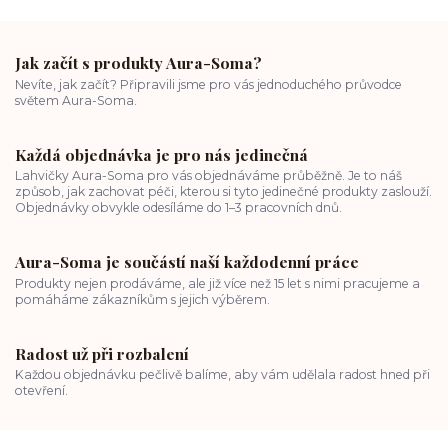
Jak začít s produkty Aura-Soma?
Nevíte, jak začít? Připravili jsme pro vás jednoduchého průvodce
světem Aura-Soma.
Každá objednávka je pro nás jedinečná
Lahvičky Aura-Soma pro vás objednáváme průběžně. Je to náš
způsob, jak zachovat péči, kterou si tyto jedinečné produkty zaslouží.
Objednávky obvykle odesíláme do 1–3 pracovních dnů.
Aura-Soma je součástí naší každodenní práce
Produkty nejen prodáváme, ale již více než 15 let s nimi pracujeme a
pomáháme zákazníkům s jejich výběrem.
Radost už při rozbalení
Každou objednávku pečlivě balíme, aby vám udělala radost hned při
otevření.