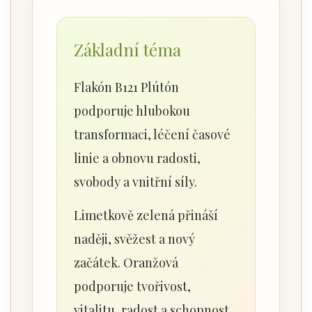
Základní téma
Flakón B121 Plútón
podporuje hlubokou
transformaci, léčení časové
linie a obnovu radosti,
svobody a vnitřní síly.
Limetkově zelená přináší
naději, svěžest a nový
začátek. Oranžová
podporuje tvořivost,
vitalitu, radost a schopnost