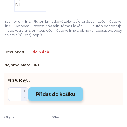
Equilibrium B121 Plútón Limetkově zelená / oranžová • Léčení časové
linie • Svoboda • Radost Základní téma Flakón B121 Plútón podporuje
hlubokou transformaci, léčení časové linie a obnovu radosti, svobody
a vnitřní sí...
celý popis
Dostupnost
do 3 dnů
Nejsme plátci DPH
975 Kč
/
ks
Přidat do košíku
Objem:
50ml