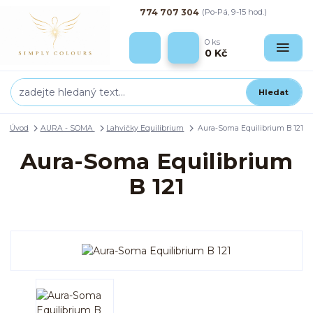
774 707 304
(Po-Pá, 9-15 hod.)
0
ks
0 Kč
Hledat
Úvod
AURA - SOMA
Lahvičky Equilibrium
Aura-Soma Equilibrium B 121
Aura-Soma Equilibrium
B 121