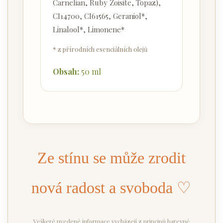
Carnelian, Ruby Zoisite, Topaz),
CI14700, CI61565, Geraniol*,
Linalool*, Limonene*
* z přírodních esenciálních olejů
Obsah:
50 ml
Ze stínu se může zrodit
nová radost a svoboda ♡
Veškeré uvedené informace vycházejí z principů barevné