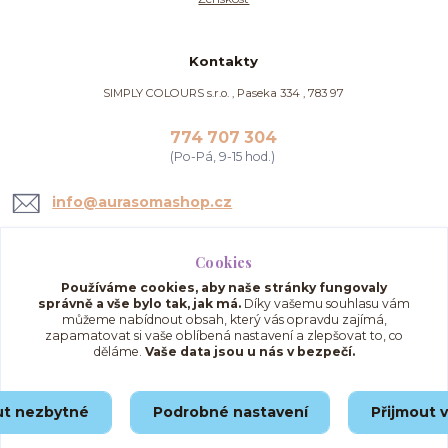
Kontakty
SIMPLY COLOURS s.r.o. , Paseka 334 , 783 97
774 707 304
(Po-Pá, 9-15 hod.)
info@aurasomashop.cz
Cookies
Používáme cookies, aby naše stránky fungovaly
správně a vše bylo tak, jak má.
Díky vašemu souhlasu vám
můžeme nabídnout obsah, který vás opravdu zajímá,
zapamatovat si vaše oblíbená nastavení a zlepšovat to, co
děláme.
Vaše data jsou u nás v bezpečí.
Upravit sběr cookies.
ut nezbytné
Podrobné nastavení
Přijmout 
© 2025 AuraSomaShop.cz – provozovatel Simply Colours s.r.o., IČO: 02562286, se
sídlem Paseka 334, 783 97, Česká republika.