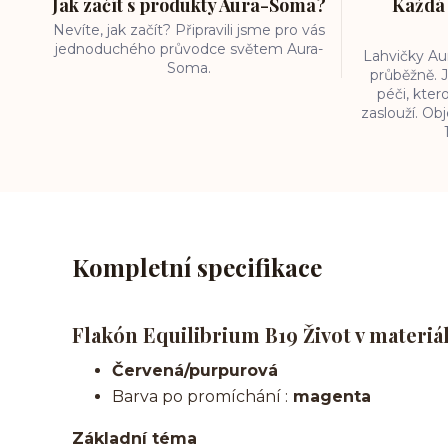
Jak začít s produkty Aura-Soma?
Každá 
Nevíte, jak začít? Připravili jsme pro vás
jednoduchého průvodce světem Aura-
Lahvičky A
Soma.
průběžně. J
péči, kter
zaslouží. O
Kompletní specifikace
Flakón Equilibrium B19 Život v materiá
Červená/purpurová
Barva po promíchání :
magenta
Základní téma