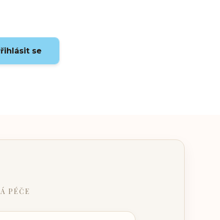
řihlásit se
Á PÉČE