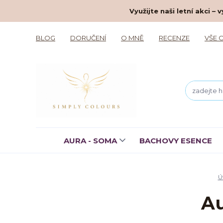
Využijte naši letní akci 
BLOG
DORUČENÍ
O MNĚ
RECENZE
VŠE 
AURA - SOMA
BACHOVY ESENCE
Ú
Au