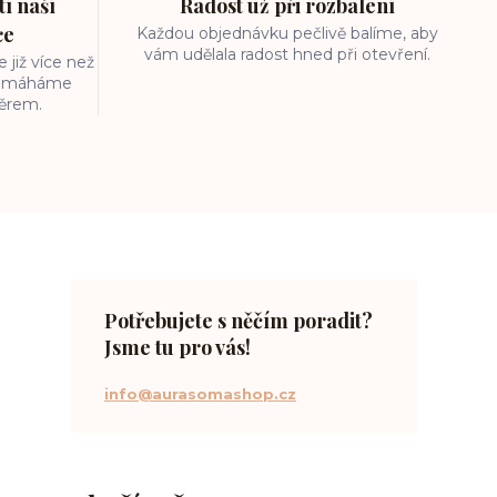
í naší
Radost už při rozbalení
ce
Každou objednávku pečlivě balíme, aby
vám udělala radost hned při otevření.
 již více než
 pomáháme
běrem.
Potřebujete s něčím poradit?
Jsme tu pro vás!
info@aurasomashop.cz