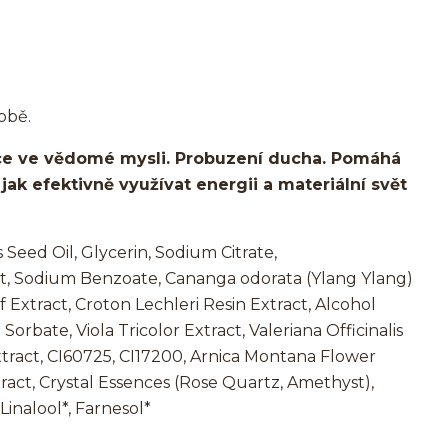
obě.
ce ve vědomé mysli. Probuzení ducha. Pomáhá
jak efektivně využívat energii a materiální svět
Seed Oil, Glycerin, Sodium Citrate,
ct, Sodium Benzoate, Cananga odorata (Ylang Ylang)
f Extract, Croton Lechleri Resin Extract, Alcohol
rbate, Viola Tricolor Extract, Valeriana Officinalis
tract, CI60725, CI17200, Arnica Montana Flower
tract, Crystal Essences (Rose Quartz, Amethyst),
Linalool*, Farnesol*