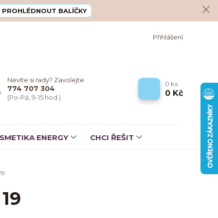
PROHLÉDNOUT BALÍČKY
Přihlášení
Nevíte si rady? Zavolejte.
0
ks
774 707 304
0 Kč
(Po-Pá, 9-15 hod.)
SMETIKA ENERGY
CHCI ŘEŠIT
19
 19