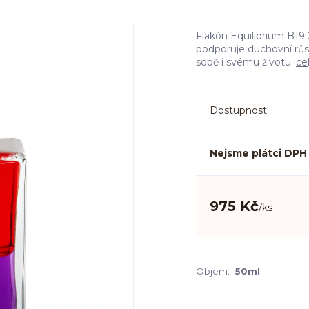
Flakón Equilibrium B19 Ž
podporuje duchovní růst
sobě i svému životu.
ce
Dostupnost
Nejsme plátci DPH
975 Kč
/
ks
Objem:
50ml