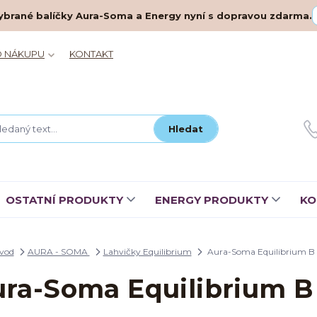
– vybrané balíčky Aura-Soma a Energy nyní s dopravou zdarma.
O NÁKUPU
KONTAKT
Hledat
OSTATNÍ PRODUKTY
ENERGY PRODUKTY
KO
vod
AURA - SOMA
Lahvičky Equilibrium
Aura-Soma Equilibrium B 
ra-Soma Equilibrium B