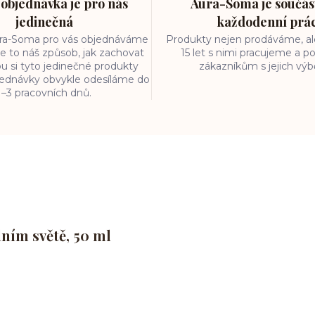
objednávka je pro nás
Aura-Soma je součást
jedinečná
každodenní prá
ura-Soma pro vás objednáváme
Produkty nejen prodáváme, ale
e to náš způsob, jak zachovat
15 let s nimi pracujeme a
ou si tyto jedinečné produkty
zákazníkům s jejich vý
bjednávky obvykle odesíláme do
1–3 pracovních dnů.
lním světě, 50 ml