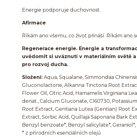
Energie podporuje duchovnost.
Afirmace
Říkám ano všemu, co život přináší. Říkám ano s
Regenerace energie. Energie a transforma
uvědomit si uváznutí v materiálním světě a 
pro rozvoj ducha.
Složení:
Aqua, Squalane, Simmondsia Chinensis 
Gluconolactone, Alkanna Tinctoria Root Extra
Flower Oil, Citric Acid, Hamamelis Virginiana Lea
denat., Calcium Gluconate, CI60730, Potassium So
Root Extract, Gentiana Lutea (Gentian) Root Ex
Extract, Sorbic Acid, Quillaja Saponaria Bark Ex
Benzyl benzoate*, Benzyl salicylate*, Geraniol*, 
* z přírodních esenciálních olejů