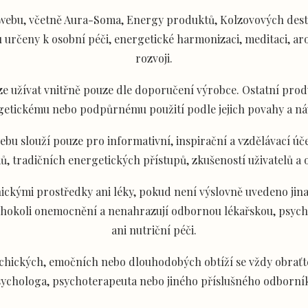
ebu, včetně Aura-Soma, Energy produktů, Kolzovových desti
určeny k osobní péči, energetické harmonizaci, meditaci, aro
rozvoji.
e užívat vnitřně pouze dle doporučení výrobce. Ostatní produ
getickému nebo podpůrnému použití podle jejich povahy a ná
u slouží pouze pro informativní, inspirační a vzdělávací úče
ů, tradičních energetických přístupů, zkušeností uživatelů a
ckými prostředky ani léky, pokud není výslovně uvedeno jina
akéhokoli onemocnění a nenahrazují odbornou lékařskou, psyc
ani nutriční péči.
chických, emočních nebo dlouhodobých obtíží se vždy obraťte
ychologa, psychoterapeuta nebo jiného příslušného odborní