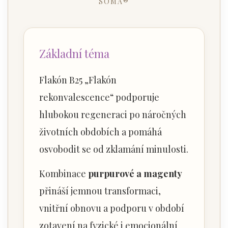
SOMA®
Základní téma
Flakón B25 „Flakón
rekonvalescence“ podporuje
hlubokou regeneraci po náročných
životních obdobích a pomáhá
osvobodit se od zklamání minulosti.
Kombinace
purpurové a magenty
přináší jemnou transformaci,
vnitřní obnovu a podporu v období
zotavení na fyzické i emocionální