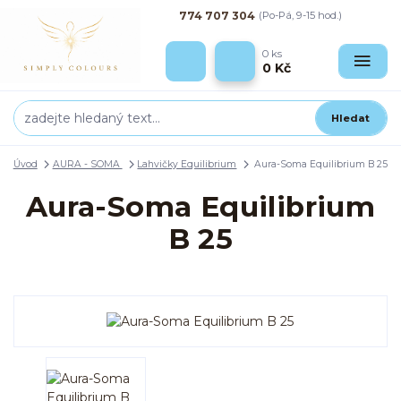
774 707 304
(Po-Pá, 9-15 hod.)
0
ks
0 Kč
Hledat
Úvod
AURA - SOMA
Lahvičky Equilibrium
Aura-Soma Equilibrium B 25
Aura-Soma Equilibrium
B 25