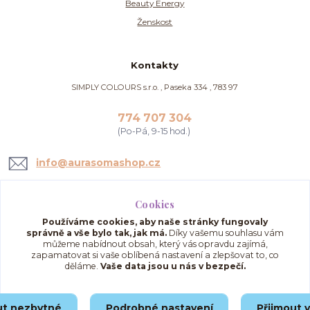
Beauty Energy
Ženskost
Kontakty
SIMPLY COLOURS s.r.o. , Paseka 334 , 783 97
774 707 304
(Po-Pá, 9-15 hod.)
info@aurasomashop.cz
Cookies
Používáme cookies, aby naše stránky fungovaly
správně a vše bylo tak, jak má.
Díky vašemu souhlasu vám
můžeme nabídnout obsah, který vás opravdu zajímá,
zapamatovat si vaše oblíbená nastavení a zlepšovat to, co
děláme.
Vaše data jsou u nás v bezpečí.
Upravit sběr cookies.
ut nezbytné
Podrobné nastavení
Přijmout 
© 2025 AuraSomaShop.cz – provozovatel Simply Colours s.r.o., IČO: 02562286, se