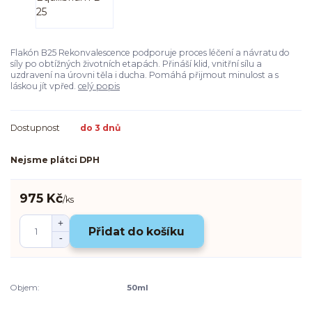
Flakón B25 Rekonvalescence podporuje proces léčení a návratu do
síly po obtížných životních etapách. Přináší klid, vnitřní sílu a
uzdravení na úrovni těla i ducha. Pomáhá přijmout minulost a s
láskou jít vpřed.
celý popis
Dostupnost
do 3 dnů
Nejsme plátci DPH
975 Kč
/
ks
Přidat do košíku
Objem:
50ml