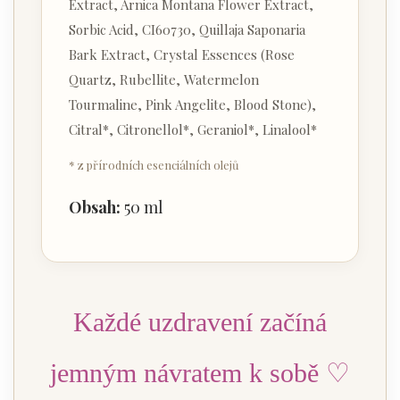
Extract, Arnica Montana Flower Extract,
Sorbic Acid, CI60730, Quillaja Saponaria
Bark Extract, Crystal Essences (Rose
Quartz, Rubellite, Watermelon
Tourmaline, Pink Angelite, Blood Stone),
Citral*, Citronellol*, Geraniol*, Linalool*
* z přírodních esenciálních olejů
Obsah:
50 ml
Každé uzdravení začíná
jemným návratem k sobě ♡