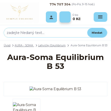
774 707 304
(Po-Pá, 9-15 hod.)
0
ks
0 Kč
Hledat
Úvod
AURA - SOMA
Lahvičky Equilibrium
Aura-Soma Equilibrium B 53
Aura-Soma Equilibrium
B 53