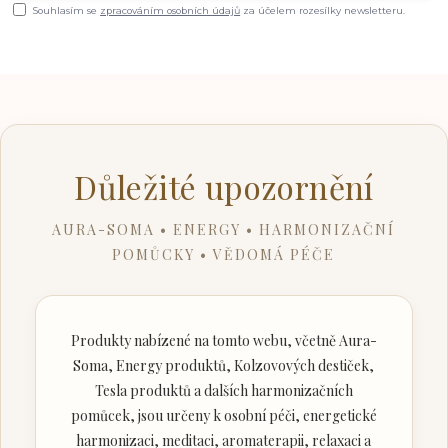
Souhlasím se
zpracováním osobních údajů
za účelem rozesílky newsletteru.
Důležité upozornění
AURA-SOMA • ENERGY • HARMONIZAČNÍ
POMŮCKY • VĚDOMÁ PÉČE
Produkty nabízené na tomto webu, včetně Aura-
Soma, Energy produktů, Kolzovových destiček,
Tesla produktů a dalších harmonizačních
pomůcek, jsou určeny k osobní péči, energetické
harmonizaci, meditaci, aromaterapii, relaxaci a