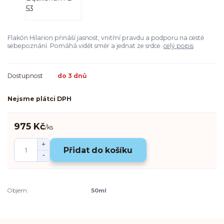
Flakón Hilarion přináší jasnost, vnitřní pravdu a podporu na cestě
sebepoznání. Pomáhá vidět směr a jednat ze srdce.
celý popis
Dostupnost
do 3 dnů
Nejsme plátci DPH
975 Kč
/
ks
Přidat do košíku
Objem:
50ml