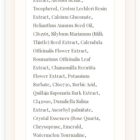
Extract, Alcohol denat.,
Tocopherol, Croton Lechleri Resin
Extract, Calcium Gluconate,
Helianthus Annuus Seed Oil,
CI61565, Silybum Marianum (Milk
Thistle) Seed Extract, Calendula
Officinalis Flower Extract,
Rosmarinus Officinalis Leaf
Extract, Chamomilla Recutita
Flower Extract, Potassium
Sorbate, CI60730, Sorbic Acid,
Quillaja Saponaria Bark Extract,
CI42090, Dunaliella Salina
Extract, Ascorbyl palmitate,
Crystal Essences (Rose Quartz,
Chrysoprase, Emerald,
Watermelon Tourmaline,