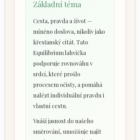
Základní téma
Cesta, pravda a život —
míněno doslova, nikoliv jako
křesťanský citát. Tato
Equilibrium lahvička
podporuje rovnováhu v
srdci, které prošlo
procesem očisty, a pomáhá
nalézt individuální pravdu i
vlastní cestu.
Vnáší jasnost do našeho
směrování, umožňuje najít