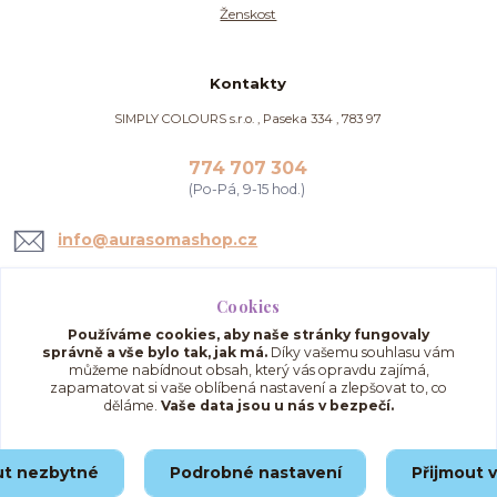
Ženskost
Kontakty
SIMPLY COLOURS s.r.o. , Paseka 334 , 783 97
774 707 304
(Po-Pá, 9-15 hod.)
info@aurasomashop.cz
Cookies
Používáme cookies, aby naše stránky fungovaly
správně a vše bylo tak, jak má.
Díky vašemu souhlasu vám
můžeme nabídnout obsah, který vás opravdu zajímá,
zapamatovat si vaše oblíbená nastavení a zlepšovat to, co
děláme.
Vaše data jsou u nás v bezpečí.
Upravit sběr cookies.
ut nezbytné
Podrobné nastavení
Přijmout 
© 2025 AuraSomaShop.cz – provozovatel Simply Colours s.r.o., IČO: 02562286, se