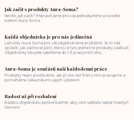
Jak začít s produkty Aura-Soma?
Nevíte, jak začít? Připravili jsme pro vás jednoduchého průvodce
světem Aura-Soma.
Každá objednávka je pro nás jedinečná
Lahvičky Aura-Soma pro vás objednáváme průběžně. Je to náš
způsob, jak zachovat péči, kterou si tyto jedinečné produkty zaslouží.
Objednávky obvykle odesíláme do 1–3 pracovních dnů.
Aura-Soma je součástí naší každodenní práce
Produkty nejen prodáváme, ale již více než 15 let s nimi pracujeme a
pomáháme zákazníkům s jejich výběrem.
Radost už při rozbalení
Každou objednávku pečlivě balíme, aby vám udělala radost hned při
otevření.