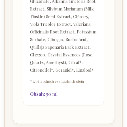
Gluconate, Alkanna Tinctoria Root
Extract, Silybum Marianum (Milk
Thistle) Seed Extract, CI60725,
Viola Tricolor Extract, Valeriana
Officinalis Root Extract, Potassium
Sorbate, CI60730, Sorbic Acid,
Quillaja Saponaria Bark Extract,
CI17200, Crystal Essences (Rose
Quartz, Amethyst), Citral*,
Citronellol*, Geraniol*, Linalool*
* z přírodních esenciálních olejů
Obsah:
50 ml