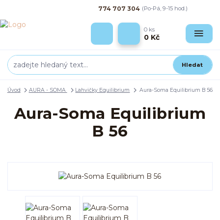
774 707 304
(Po-Pá, 9-15 hod.)
0
ks
0 Kč
Hledat
Úvod
AURA - SOMA
Lahvičky Equilibrium
Aura-Soma Equilibrium B 56
Aura-Soma Equilibrium
B 56