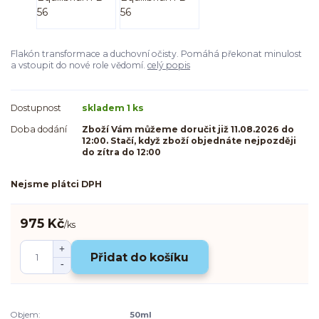
Flakón transformace a duchovní očisty. Pomáhá překonat minulost
a vstoupit do nové role vědomí.
celý popis
Dostupnost
skladem 1 ks
Doba dodání
Zboží Vám můžeme doručit již 11.08.2026 do
12:00. Stačí, když zboží objednáte nejpozději
do zítra do 12:00
Nejsme plátci DPH
975 Kč
/
ks
Přidat do košíku
Objem:
50ml