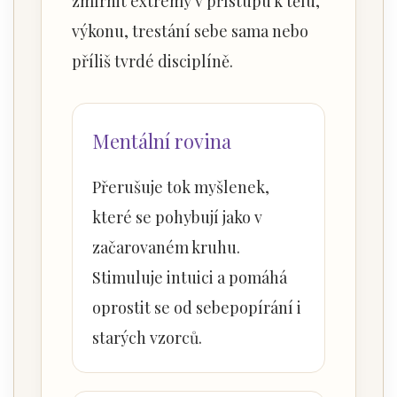
zmírnit extrémy v přístupu k tělu,
výkonu, trestání sebe sama nebo
příliš tvrdé disciplíně.
Mentální rovina
Přerušuje tok myšlenek,
které se pohybují jako v
začarovaném kruhu.
Stimuluje intuici a pomáhá
oprostit se od sebepopírání i
starých vzorců.