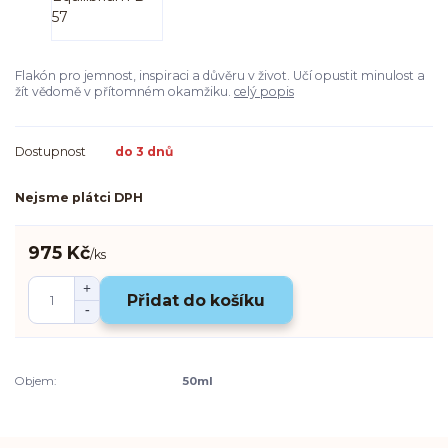
Flakón pro jemnost, inspiraci a důvěru v život. Učí opustit minulost a
žít vědomě v přítomném okamžiku.
celý popis
Dostupnost
do 3 dnů
Nejsme plátci DPH
975 Kč
/
ks
Přidat do košíku
Objem:
50ml