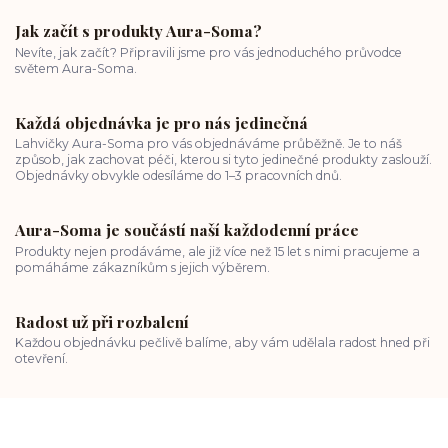
Jak začít s produkty Aura-Soma?
Nevíte, jak začít? Připravili jsme pro vás jednoduchého průvodce
světem Aura-Soma.
Každá objednávka je pro nás jedinečná
Lahvičky Aura-Soma pro vás objednáváme průběžně. Je to náš
způsob, jak zachovat péči, kterou si tyto jedinečné produkty zaslouží.
Objednávky obvykle odesíláme do 1–3 pracovních dnů.
Aura-Soma je součástí naší každodenní práce
Produkty nejen prodáváme, ale již více než 15 let s nimi pracujeme a
pomáháme zákazníkům s jejich výběrem.
Radost už při rozbalení
Každou objednávku pečlivě balíme, aby vám udělala radost hned při
otevření.