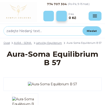
774 707 304
(Po-Pá, 9-15 hod.)
0
ks
0 Kč
Hledat
Úvod
AURA - SOMA
Lahvičky Equilibrium
Aura-Soma Equilibrium B 57
Aura-Soma Equilibrium
B 57