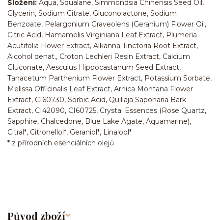
Složení:
Aqua, Squalane, Simmondsia Chinensis Seed Oil,
Glycerin, Sodium Citrate, Gluconolactone, Sodium
Benzoate, Pelargonium Graveolens (Geranium) Flower Oil,
Citric Acid, Hamamelis Virginiana Leaf Extract, Plumeria
Acutifolia Flower Extract, Alkanna Tinctoria Root Extract,
Alcohol denat., Croton Lechleri Resin Extract, Calcium
Gluconate, Aesculus Hippocastanum Seed Extract,
Tanacetum Parthenium Flower Extract, Potassium Sorbate,
Melissa Officinalis Leaf Extract, Arnica Montana Flower
Extract, CI60730, Sorbic Acid, Quillaja Saponaria Bark
Extract, CI42090, CI60725, Crystal Essences (Rose Quartz,
Sapphire, Chalcedone, Blue Lake Agate, Aquamarine),
Citral*, Citronellol*, Geraniol*, Linalool*
* z přírodních esenciálních olejů
Původ zboží