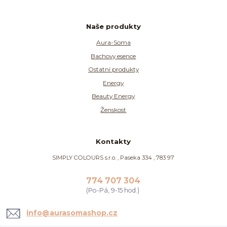
Naše produkty
Aura-Soma
Bachovy esence
Ostatní produkty
Energy
Beauty Energy
Ženskost
Kontakty
SIMPLY COLOURS s.r.o. , Paseka 334 , 783 97
774 707 304
(Po-Pá, 9-15 hod.)
info@aurasomashop.cz