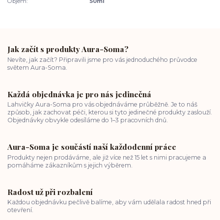
Objem:
50ml
Jak začít s produkty Aura-Soma?
Nevíte, jak začít? Připravili jsme pro vás jednoduchého průvodce
světem Aura-Soma.
Každá objednávka je pro nás jedinečná
Lahvičky Aura-Soma pro vás objednáváme průběžně. Je to náš
způsob, jak zachovat péči, kterou si tyto jedinečné produkty zaslouží.
Objednávky obvykle odesíláme do 1–3 pracovních dnů.
Aura-Soma je součástí naší každodenní práce
Produkty nejen prodáváme, ale již více než 15 let s nimi pracujeme a
pomáháme zákazníkům s jejich výběrem.
Radost už při rozbalení
Každou objednávku pečlivě balíme, aby vám udělala radost hned při
otevření.