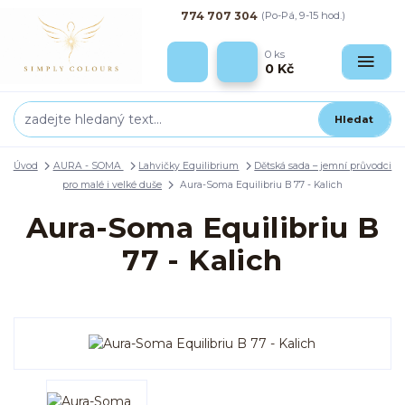
774 707 304
(Po-Pá, 9-15 hod.)
0
ks
0 Kč
Hledat
Úvod
AURA - SOMA
Lahvičky Equilibrium
Dětská sada – jemní průvodci
pro malé i velké duše
Aura-Soma Equilibriu B 77 - Kalich
Aura-Soma Equilibriu B
77 - Kalich