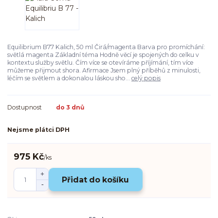
Equilibrium B77 Kalich, 50 ml Čirá/magenta Barva pro promíchání:
světlá magenta Základní téma Hodně věcí je spojených do celku v
kontextu služby světlu. Čím více se otevíráme příjímání, tím více
můžeme přijmout shora. Afirmace Jsem plný příběhů z minulosti,
léčím se světlem a dokonalou láskou sho...
celý popis
Dostupnost
do 3 dnů
Nejsme plátci DPH
975 Kč
/
ks
Přidat do košíku