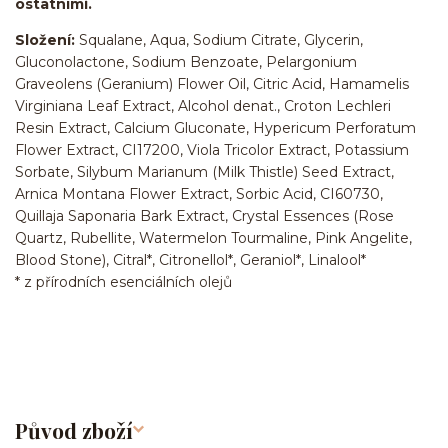
ostatními.
Složení:
Squalane, Aqua, Sodium Citrate, Glycerin,
Gluconolactone, Sodium Benzoate, Pelargonium
Graveolens (Geranium) Flower Oil, Citric Acid, Hamamelis
Virginiana Leaf Extract, Alcohol denat., Croton Lechleri
Resin Extract, Calcium Gluconate, Hypericum Perforatum
Flower Extract, CI17200, Viola Tricolor Extract, Potassium
Sorbate, Silybum Marianum (Milk Thistle) Seed Extract,
Arnica Montana Flower Extract, Sorbic Acid, CI60730,
Quillaja Saponaria Bark Extract, Crystal Essences (Rose
Quartz, Rubellite, Watermelon Tourmaline, Pink Angelite,
Blood Stone), Citral*, Citronellol*, Geraniol*, Linalool*
* z přírodních esenciálních olejů
Původ zboží