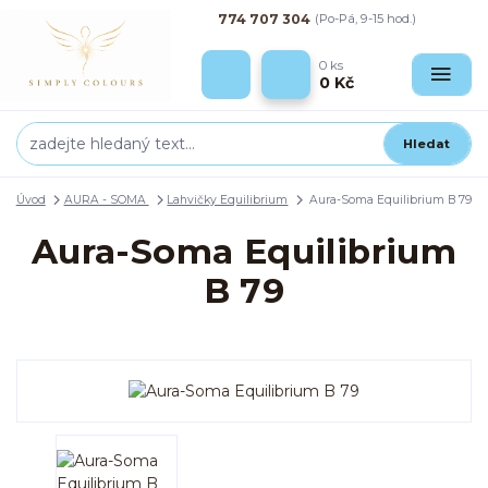
774 707 304
(Po-Pá, 9-15 hod.)
0
ks
0 Kč
Hledat
Úvod
AURA - SOMA
Lahvičky Equilibrium
Aura-Soma Equilibrium B 79
Aura-Soma Equilibrium
B 79