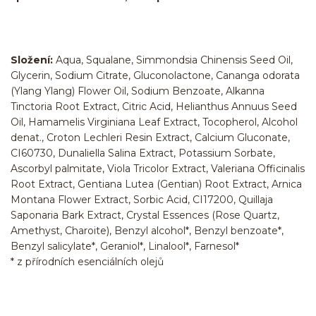
Složení:
Aqua, Squalane, Simmondsia Chinensis Seed Oil,
Glycerin, Sodium Citrate, Gluconolactone, Cananga odorata
(Ylang Ylang) Flower Oil, Sodium Benzoate, Alkanna
Tinctoria Root Extract, Citric Acid, Helianthus Annuus Seed
Oil, Hamamelis Virginiana Leaf Extract, Tocopherol, Alcohol
denat., Croton Lechleri Resin Extract, Calcium Gluconate,
CI60730, Dunaliella Salina Extract, Potassium Sorbate,
Ascorbyl palmitate, Viola Tricolor Extract, Valeriana Officinalis
Root Extract, Gentiana Lutea (Gentian) Root Extract, Arnica
Montana Flower Extract, Sorbic Acid, CI17200, Quillaja
Saponaria Bark Extract, Crystal Essences (Rose Quartz,
Amethyst, Charoite), Benzyl alcohol*, Benzyl benzoate*,
Benzyl salicylate*, Geraniol*, Linalool*, Farnesol*
* z přírodních esenciálních olejů