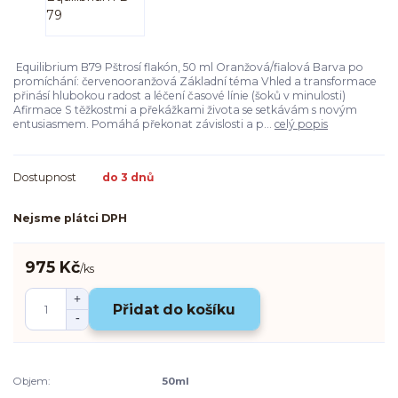
Equilibrium B79 Pštrosí flakón, 50 ml Oranžová/fialová Barva po
promíchání: červenooranžová Základní téma Vhled a transformace
přinásí hlubokou radost a léčení časové línie (šoků v minulosti)
Afirmace S těžkostmi a překážkami života se setkávám s novým
entusiasmem. Pomáhá překonat závislosti a p...
celý popis
Dostupnost
do 3 dnů
Nejsme plátci DPH
975 Kč
/
ks
Přidat do košíku
Objem:
50ml