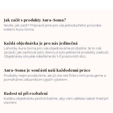
Jak začít s produkty Aura-Soma?
Nevíte, jak začít? Připravili jsme pro vás jednoduchého průvodce
světem Aura-Soma.
Každá objednávka je pro nás jedinečná
Lahvičky Aura-Soma pro vás objednáváme průběžně. Je to náš
způsob, jak zachovat péči, kterou si tyto jedinečné produkty zaslouží.
Objednávky obvykle odesíláme do 1–3 pracovních dnů.
Aura-Soma je součástí naší každodenní práce
Produkty nejen prodáváme, ale již více než 15 let s nimi pracujeme a
pomáháme zákazníkům s jejich výběrem.
Radost už při rozbalení
Každou objednávku pečlivě balíme, aby vám udělala radost hned při
otevření.