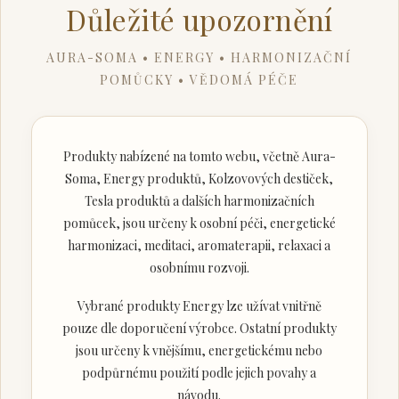
Důležité upozornění
AURA-SOMA • ENERGY • HARMONIZAČNÍ
POMŮCKY • VĚDOMÁ PÉČE
Produkty nabízené na tomto webu, včetně Aura-
Soma, Energy produktů, Kolzovových destiček,
Tesla produktů a dalších harmonizačních
pomůcek, jsou určeny k osobní péči, energetické
harmonizaci, meditaci, aromaterapii, relaxaci a
osobnímu rozvoji.
Vybrané produkty Energy lze užívat vnitřně
pouze dle doporučení výrobce. Ostatní produkty
jsou určeny k vnějšímu, energetickému nebo
podpůrnému použití podle jejich povahy a
návodu.