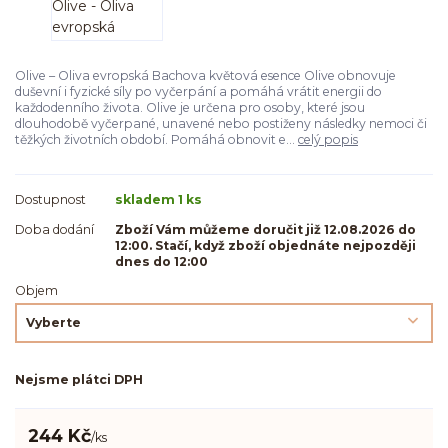
Olive – Oliva evropská Bachova květová esence Olive obnovuje
duševní i fyzické síly po vyčerpání a pomáhá vrátit energii do
každodenního života. Olive je určena pro osoby, které jsou
dlouhodobě vyčerpané, unavené nebo postiženy následky nemoci či
těžkých životních období. Pomáhá obnovit e...
celý popis
Dostupnost
skladem 1 ks
Doba dodání
Zboží Vám můžeme doručit již 12.08.2026 do
12:00. Stačí, když zboží objednáte nejpozději
dnes do 12:00
Objem
Nejsme plátci DPH
244 Kč
/
ks