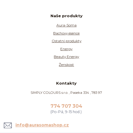
Naše produkty
Aura-Soma
Bachovy esence
Ostatní produkty
Energy
Beauty Energy
Ženskost
Kontakty
SIMPLY COLOURS s.r.o. , Paseka 334 , 783 97
774 707 304
(Po-Pá, 9-15 hod.)
info@aurasomashop.cz