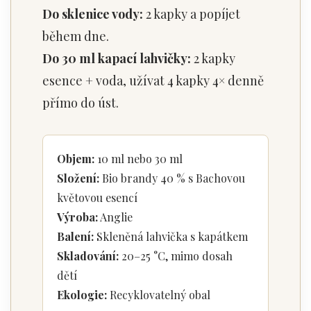
Do sklenice vody:
2 kapky a popíjet
během dne.
Do 30 ml kapací lahvičky:
2 kapky
esence + voda, užívat 4 kapky 4× denně
přímo do úst.
Objem:
10 ml nebo 30 ml
Složení:
Bio brandy 40 % s Bachovou
květovou esencí
Výroba:
Anglie
Balení:
Skleněná lahvička s kapátkem
Skladování:
20–25 °C, mimo dosah
dětí
Ekologie:
Recyklovatelný obal