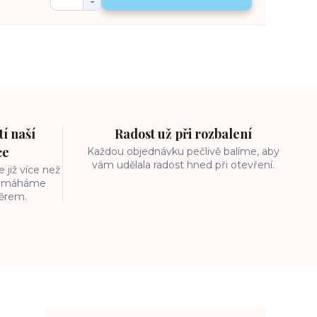
í naší
Radost už při rozbalení
ce
Každou objednávku pečlivě balíme, aby
vám udělala radost hned při otevření.
 již více než
 pomáháme
běrem.