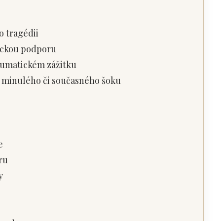
o tragédii
hickou podporu
aumatickém zážitku
ky minulého či současného šoku
e
ru
y