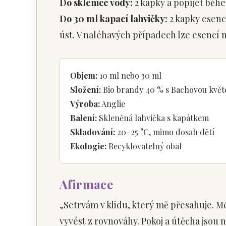
Do sklenice vody:
2 kapky a popíjet běh
Do 30 ml kapací lahvičky:
2 kapky esenc
úst. V naléhavých případech lze esencí n
Objem:
10 ml nebo 30 ml
Složení:
Bio brandy 40 % s Bachovou květ
Výroba:
Anglie
Balení:
Skleněná lahvička s kapátkem
Skladování:
20–25 °C, mimo dosah dětí
Ekologie:
Recyklovatelný obal
Afirmace
„Setrvám v klidu, který mě přesahuje. 
vyvést z rovnováhy. Pokoj a útěcha jsou 