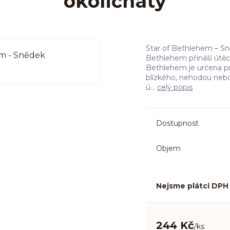
okoličnatý
Star of Bethlehem – Sn
Bethlehem přináší útěch
Bethlehem je určena pr
blízkého, nehodou nebo 
ú...
celý popis
Dostupnost
Objem
Nejsme plátci DPH
244 Kč
/
ks