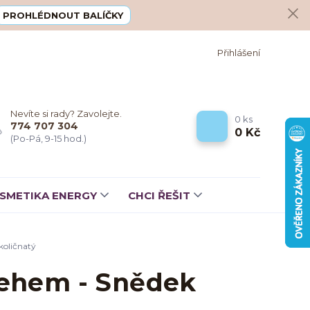
PROHLÉDNOUT BALÍČKY
Přihlášení
Nevíte si rady? Zavolejte.
0
ks
774 707 304
0 Kč
(Po-Pá, 9-15 hod.)
SMETIKA ENERGY
CHCI ŘEŠIT
količnatý
lehem - Snědek