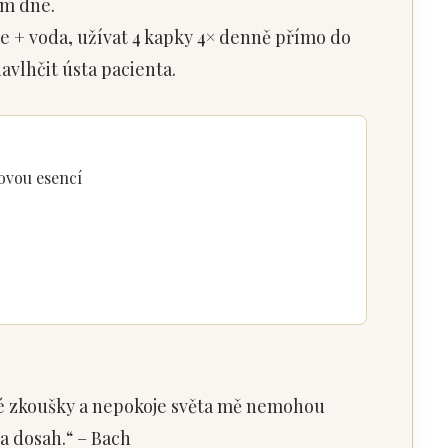
em dne.
e + voda, užívat 4 kapky 4× denně přímo do
avlhčit ústa pacienta.
ovou esencí
Mé zkoušky a nepokoje světa mě nemohou
na dosah.“ – Bach