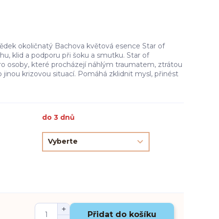
ědek okoličnatý Bachova květová esence Star of
u, klid a podporu při šoku a smutku. Star of
o osoby, které procházejí náhlým traumatem, ztrátou
jinou krizovou situací. Pomáhá zklidnit mysl, přinést
do 3 dnů
Přidat do košíku