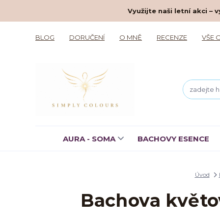
Využijte naši letní akci 
BLOG
DORUČENÍ
O MNĚ
RECENZE
VŠE 
AURA - SOMA
BACHOVY ESENCE
Úvod
Bachova květo