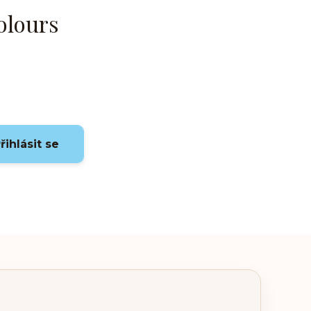
olours
řihlásit se