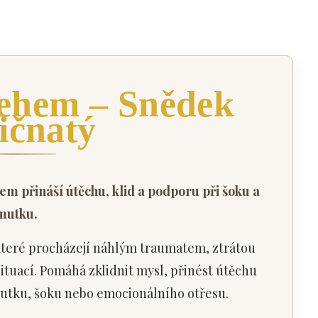
lehem – Snědek
ičnatý
em přináší útěchu, klid a podporu při šoku a
mutku.
 které procházejí náhlým traumatem, ztrátou
ituací. Pomáhá zklidnit mysl, přinést útěchu
mutku, šoku nebo emocionálního otřesu.