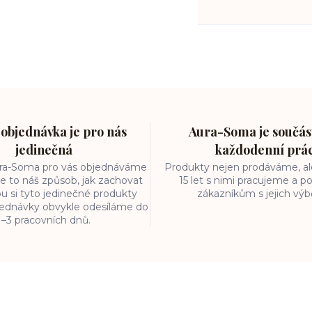
objednávka je pro nás
Aura-Soma je součást
jedinečná
každodenní prá
ura-Soma pro vás objednáváme
Produkty nejen prodáváme, ale
e to náš způsob, jak zachovat
15 let s nimi pracujeme a
ou si tyto jedinečné produkty
zákazníkům s jejich vý
bjednávky obvykle odesíláme do
1–3 pracovních dnů.