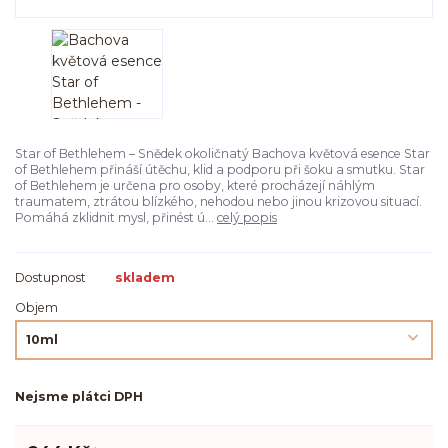
Star of Bethlehem – Snědek okoličnatý Bachova květová esence Star
of Bethlehem přináší útěchu, klid a podporu při šoku a smutku. Star
of Bethlehem je určena pro osoby, které procházejí náhlým
traumatem, ztrátou blízkého, nehodou nebo jinou krizovou situací.
Pomáhá zklidnit mysl, přinést ú...
celý popis
Dostupnost
skladem
Objem
Nejsme plátci DPH