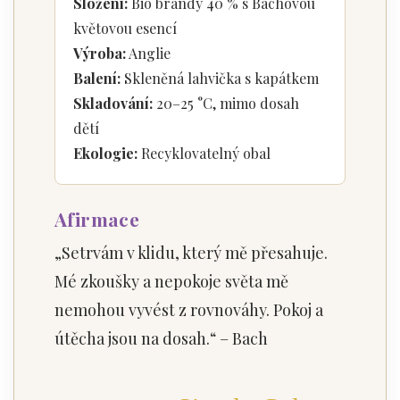
Složení:
Bio brandy 40 % s Bachovou
květovou esencí
Výroba:
Anglie
Balení:
Skleněná lahvička s kapátkem
Skladování:
20–25 °C, mimo dosah
dětí
Ekologie:
Recyklovatelný obal
Afirmace
„Setrvám v klidu, který mě přesahuje.
Mé zkoušky a nepokoje světa mě
nemohou vyvést z rovnováhy. Pokoj a
útěcha jsou na dosah.“ – Bach