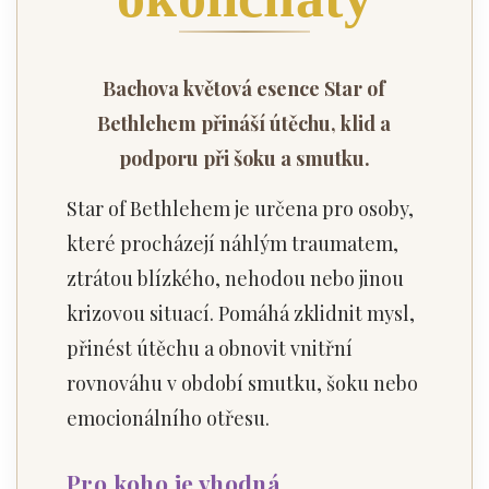
Bachova květová esence Star of
Bethlehem přináší útěchu, klid a
podporu při šoku a smutku.
Star of Bethlehem je určena pro osoby,
které procházejí náhlým traumatem,
ztrátou blízkého, nehodou nebo jinou
krizovou situací. Pomáhá zklidnit mysl,
přinést útěchu a obnovit vnitřní
rovnováhu v období smutku, šoku nebo
emocionálního otřesu.
Pro koho je vhodná