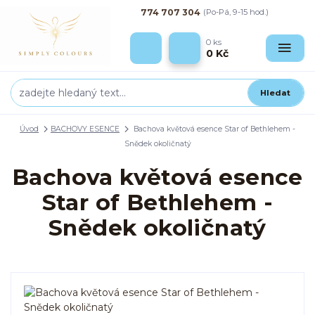
774 707 304
(Po-Pá, 9-15 hod.)
0
ks
0 Kč
Hledat
Úvod
BACHOVY ESENCE
Bachova květová esence Star of Bethlehem -
Snědek okoličnatý
Bachova květová esence
Star of Bethlehem -
Snědek okoličnatý