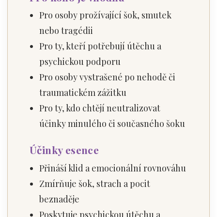
Pro osoby prožívající šok, smutek
nebo tragédii
Pro ty, kteří potřebují útěchu a
psychickou podporu
Pro osoby vystrašené po nehodě či
traumatickém zážitku
Pro ty, kdo chtějí neutralizovat
účinky minulého či současného šoku
Účinky esence
Přináší klid a emocionální rovnováhu
Zmírňuje šok, strach a pocit
beznaděje
Poskytuje psychickou útěchu a