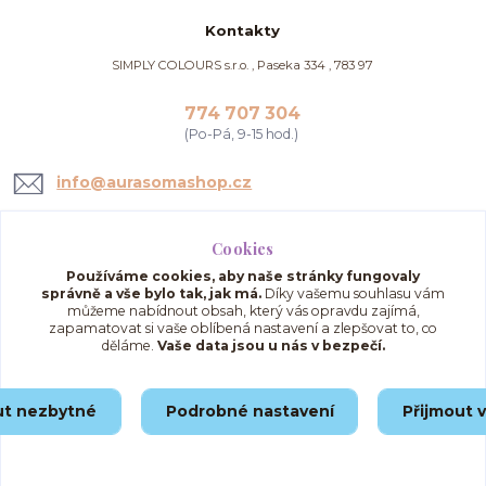
Kontakty
SIMPLY COLOURS s.r.o. , Paseka 334 , 783 97
774 707 304
(Po-Pá, 9-15 hod.)
info@aurasomashop.cz
Cookies
Používáme cookies, aby naše stránky fungovaly
správně a vše bylo tak, jak má.
Díky vašemu souhlasu vám
můžeme nabídnout obsah, který vás opravdu zajímá,
zapamatovat si vaše oblíbená nastavení a zlepšovat to, co
děláme.
Vaše data jsou u nás v bezpečí.
Upravit sběr cookies.
ut nezbytné
Podrobné nastavení
Přijmout 
© 2025 AuraSomaShop.cz – provozovatel Simply Colours s.r.o., IČO: 02562286, se
sídlem Paseka 334, 783 97, Česká republika.
Vytvořeno na
Eshop-rychle.cz