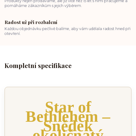
Produkty nejen prodáváme, ale již více než 15 let s nimi pracujeme a
pomáháme zákazníkům s jejich výběrem.
Radost už při rozbalení
Každou objednávku pečlivě balíme, aby vám udělala radost hned při
otevření.
Kompletní specifikace
Star of
Bethlehem –
Snědek
okoličnatý