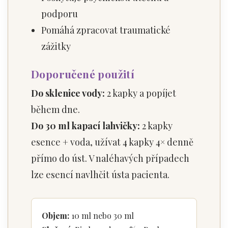
podporu
Pomáhá zpracovat traumatické
zážitky
Doporučené použití
Do sklenice vody:
2 kapky a popíjet
během dne.
Do 30 ml kapací lahvičky:
2 kapky
esence + voda, užívat 4 kapky 4× denně
přímo do úst. V naléhavých případech
lze esencí navlhčit ústa pacienta.
Objem:
10 ml nebo 30 ml