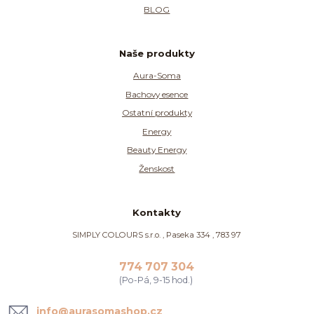
BLOG
Naše produkty
Aura-Soma
Bachovy esence
Ostatní produkty
Energy
Beauty Energy
Ženskost
Kontakty
SIMPLY COLOURS s.r.o. , Paseka 334 , 783 97
774 707 304
(Po-Pá, 9-15 hod.)
info@aurasomashop.cz