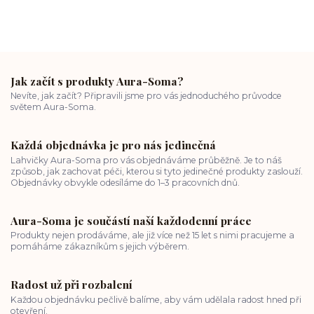
Jak začít s produkty Aura-Soma?
Nevíte, jak začít? Připravili jsme pro vás jednoduchého průvodce
světem Aura-Soma.
Každá objednávka je pro nás jedinečná
Lahvičky Aura-Soma pro vás objednáváme průběžně. Je to náš
způsob, jak zachovat péči, kterou si tyto jedinečné produkty zaslouží.
Objednávky obvykle odesíláme do 1–3 pracovních dnů.
Aura-Soma je součástí naší každodenní práce
Produkty nejen prodáváme, ale již více než 15 let s nimi pracujeme a
pomáháme zákazníkům s jejich výběrem.
Radost už při rozbalení
Každou objednávku pečlivě balíme, aby vám udělala radost hned při
otevření.