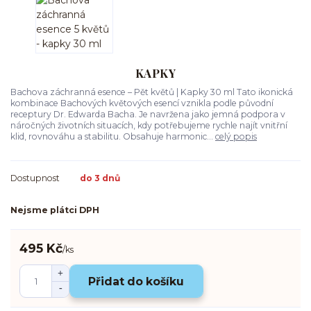
KAPKY
Bachova záchranná esence – Pět květů | Kapky 30 ml Tato ikonická
kombinace Bachových květových esencí vznikla podle původní
receptury Dr. Edwarda Bacha. Je navržena jako jemná podpora v
náročných životních situacích, kdy potřebujeme rychle najít vnitřní
klid, rovnováhu a stabilitu. Obsahuje harmonic...
celý popis
Dostupnost
do 3 dnů
Nejsme plátci DPH
495 Kč
/
ks
Přidat do košíku