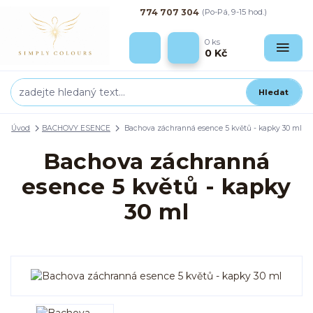
774 707 304
(Po-Pá, 9-15 hod.)
0
ks
0 Kč
Hledat
Úvod
BACHOVY ESENCE
Bachova záchranná esence 5 květů - kapky 30 ml
Bachova záchranná
esence 5 květů - kapky
30 ml