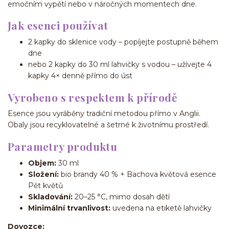
emočním vypětí nebo v náročných momentech dne.
Jak esenci používat
2 kapky do sklenice vody – popíjejte postupně během
dne
nebo 2 kapky do 30 ml lahvičky s vodou – užívejte 4
kapky 4× denně přímo do úst
Vyrobeno s respektem k přírodě
Esence jsou vyráběny tradiční metodou přímo v Anglii.
Obaly jsou recyklovatelné a šetrné k životnímu prostředí.
Parametry produktu
Objem:
30 ml
Složení:
bio brandy 40 % + Bachova květová esence
Pět květů
Skladování:
20–25 °C, mimo dosah dětí
Minimální trvanlivost:
uvedena na etiketě lahvičky
Dovozce: