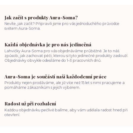
Jak začít s produkty Aura-Soma?
Nevíte, jak začít? Připravili jsme pro vás jednoduchého průvodce
světem Aura-Soma.
Každá objednávka je pro nás jedinečná
Lahvičky Aura-Soma pro vás objednáváme průběžně. Je to náš
způsob, jak zachovat péči, kterou si tyto jedinečné produkty zaslouží.
Objednávky obvykle odesíláme do 1–3 pracovních dnů.
Aura-Soma je součástí naší každodenní práce
Produkty nejen prodáváme, ale již více než 15 let s nimi pracujeme a
pomáháme zákazníkům s jejich výběrem.
Radost už při rozbalení
Každou objednávku pečlivě balíme, aby vám udělala radost hned při
otevření.