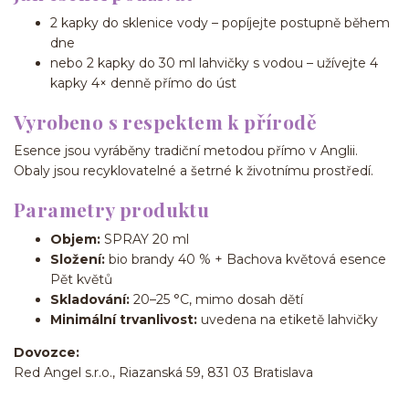
2 kapky do sklenice vody – popíjejte postupně během
dne
nebo 2 kapky do 30 ml lahvičky s vodou – užívejte 4
kapky 4× denně přímo do úst
Vyrobeno s respektem k přírodě
Esence jsou vyráběny tradiční metodou přímo v Anglii.
Obaly jsou recyklovatelné a šetrné k životnímu prostředí.
Parametry produktu
Objem:
SPRAY 20 ml
Složení:
bio brandy 40 % + Bachova květová esence
Pět květů
Skladování:
20–25 °C, mimo dosah dětí
Minimální trvanlivost:
uvedena na etiketě lahvičky
Dovozce:
Red Angel s.r.o., Riazanská 59, 831 03 Bratislava