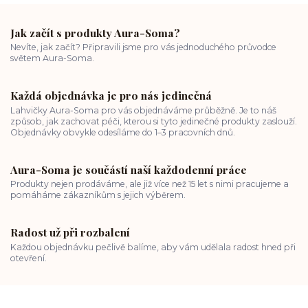
Jak začít s produkty Aura-Soma?
Nevíte, jak začít? Připravili jsme pro vás jednoduchého průvodce
světem Aura-Soma.
Každá objednávka je pro nás jedinečná
Lahvičky Aura-Soma pro vás objednáváme průběžně. Je to náš
způsob, jak zachovat péči, kterou si tyto jedinečné produkty zaslouží.
Objednávky obvykle odesíláme do 1–3 pracovních dnů.
Aura-Soma je součástí naší každodenní práce
Produkty nejen prodáváme, ale již více než 15 let s nimi pracujeme a
pomáháme zákazníkům s jejich výběrem.
Radost už při rozbalení
Každou objednávku pečlivě balíme, aby vám udělala radost hned při
otevření.