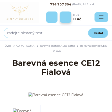
774 707 304
(Po-Pá, 9-15 hod.)
0
ks
0 Kč
Hledat
Úvod
AURA - SOMA
Barevné esence Aura-Soma
Barevná esence CE12
Fialová
Barevná esence CE12
Fialová