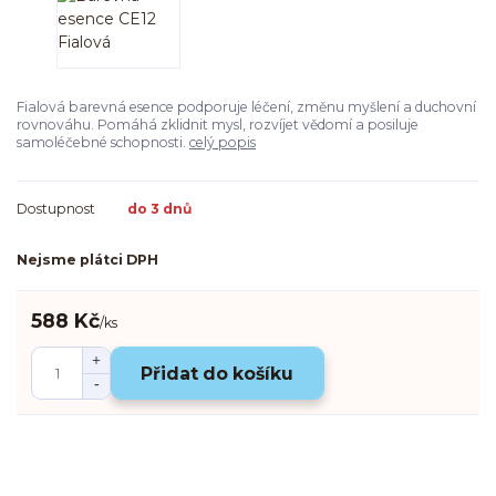
Fialová barevná esence podporuje léčení, změnu myšlení a duchovní
rovnováhu. Pomáhá zklidnit mysl, rozvíjet vědomí a posiluje
samoléčebné schopnosti.
celý popis
Dostupnost
do 3 dnů
Nejsme plátci DPH
588 Kč
/
ks
Přidat do košíku