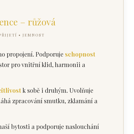
ence – růžová
PŘIJETÍ • JEMNOST
ho propojení. Podporuje
schopnost
stor pro vnitřní klid, harmonii a
itlivost
k sobě i druhým. Uvolňuje
máhá zpracování smutku, zklamání a
aší bytosti a podporuje naslouchání