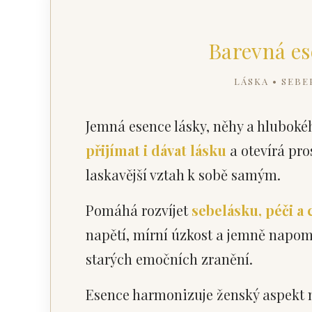
Barevná es
LÁSKA • SEBE
Jemná esence lásky, něhy a hluboké
přijímat i dávat lásku
a otevírá pro
laskavější vztah k sobě samým.
Pomáhá rozvíjet
sebelásku, péči a c
napětí, mírní úzkost a jemně napo
starých emočních zranění.
Esence harmonizuje ženský aspekt n