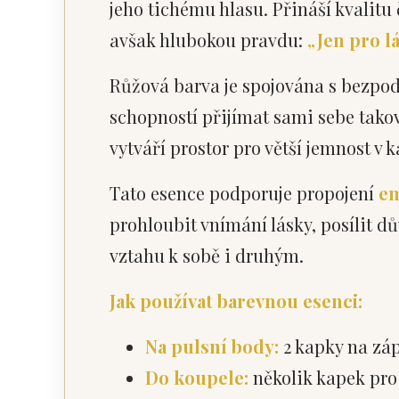
jeho tichému hlasu. Přináší kvalitu
avšak hlubokou pravdu:
„Jen pro l
Růžová barva je spojována s bezpo
schopností přijímat sami sebe takov
vytváří prostor pro větší jemnost v
Tato esence podporuje propojení
em
prohloubit vnímání lásky, posílit dů
vztahu k sobě i druhým.
Jak používat barevnou esenci:
Na pulsní body:
2 kapky na záp
Do koupele:
několik kapek pro