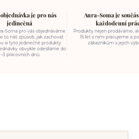
objednávka je pro nás
Aura-Soma je součást
jedinečná
každodenní prá
ura-Soma pro vás objednáváme
Produkty nejen prodáváme, ale
e to náš způsob, jak zachovat
15 let s nimi pracujeme a
ou si tyto jedinečné produkty
zákazníkům s jejich vý
bjednávky obvykle odesíláme do
1–3 pracovních dnů.