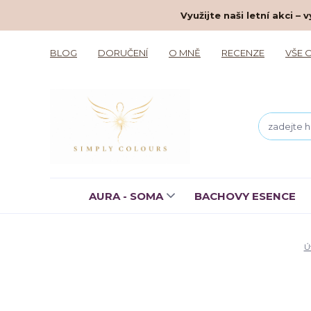
Využijte naši letní akci 
BLOG
DORUČENÍ
O MNĚ
RECENZE
VŠE 
AURA - SOMA
BACHOVY ESENCE
Ú