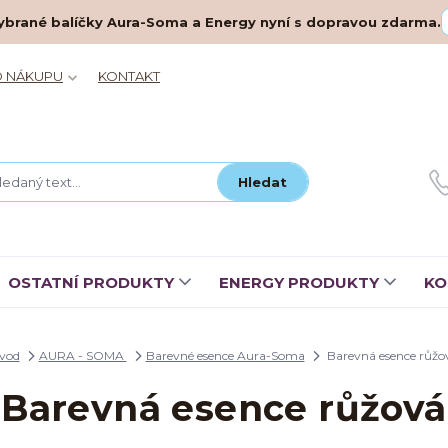
– vybrané balíčky Aura-Soma a Energy nyní s dopravou zdarma.
O NÁKUPU
KONTAKT
Hledat
OSTATNÍ PRODUKTY
ENERGY PRODUKTY
KO
vod
AURA - SOMA
Barevné esence Aura-Soma
Barevná esence růžo
Barevná esence růžová