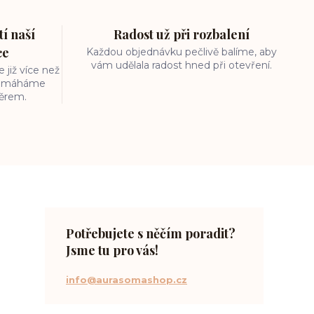
í naší
Radost už při rozbalení
ce
Každou objednávku pečlivě balíme, aby
vám udělala radost hned při otevření.
 již více než
 pomáháme
běrem.
Potřebujete s něčím poradit?
Jsme tu pro vás!
info@aurasomashop.cz