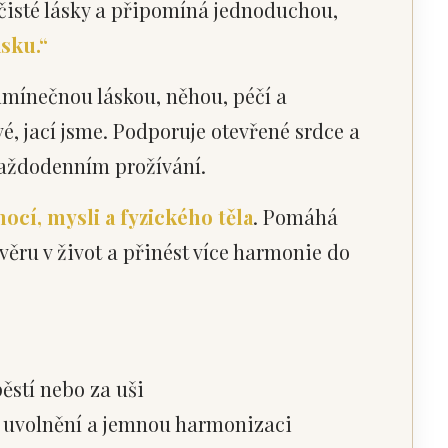
 čisté lásky a připomíná jednoduchou,
ásku.“
dmínečnou láskou, něhou, péčí a
é, jací jsme. Podporuje otevřené srdce a
 každodenním prožívání.
ocí, mysli a fyzického těla
. Pomáhá
věru v život a přinést více harmonie do
ěstí nebo za uši
 uvolnění a jemnou harmonizaci