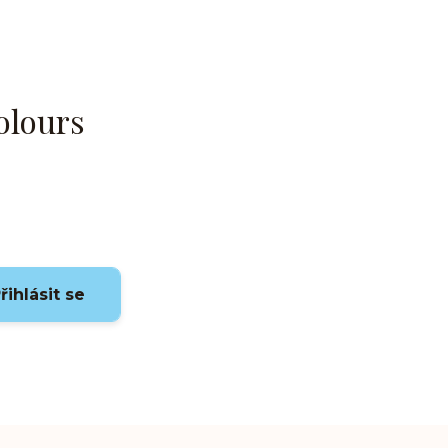
olours
řihlásit se