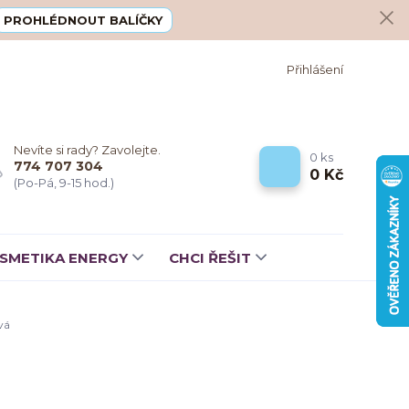
PROHLÉDNOUT BALÍČKY
Přihlášení
Nevíte si rady? Zavolejte.
0
ks
774 707 304
0 Kč
(Po-Pá, 9-15 hod.)
SMETIKA ENERGY
CHCI ŘEŠIT
vá