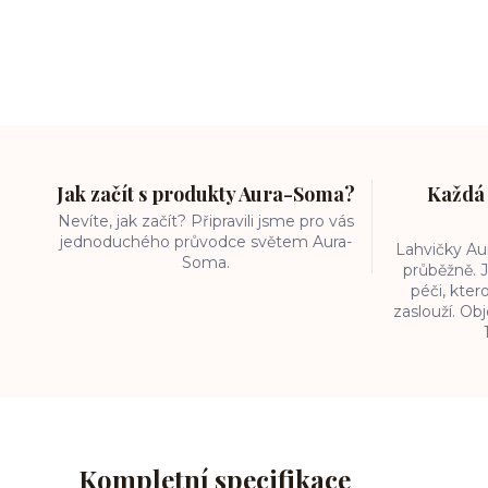
Jak začít s produkty Aura-Soma?
Každá 
Nevíte, jak začít? Připravili jsme pro vás
jednoduchého průvodce světem Aura-
Lahvičky A
Soma.
průběžně. J
péči, kter
zaslouží. O
Kompletní specifikace