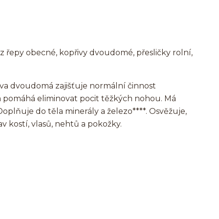
 z řepy obecné, kopřivy dvoudomé, přesličky rolní,
iva dvoudomá zajišťuje normální činnost
 a pomáhá eliminovat pocit těžkých nohou. Má
 Doplňuje do těla minerály a železo****. Osvěžuje,
av kostí, vlasů, nehtů a pokožky.