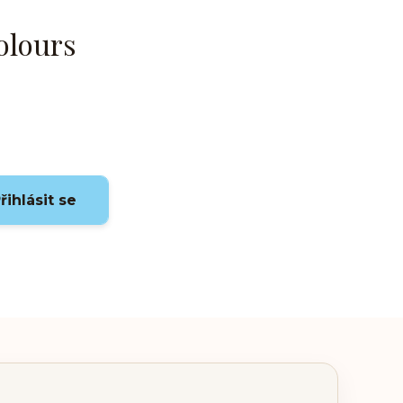
olours
řihlásit se