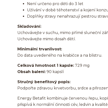
Není určeno pro děti do 3 let
Užívání v době těhotenství a kojení konzu
Doplňky stravy nenahrazují pestrou strav
Skladování:
Uchovávejte v suchu, mimo přímé sluneční záře
Uchovávejte mimo dosah dětí.
Minimální trvanlivost:
Do data uvedeného na krabičce a na blistru.
Celková hmotnost 1 kapsle:
729 mg
Obsah balení:
90 kapslí
Stručný benefitový popis:
Podpořte zdravou krvetvorbu, srdce a přiroze
Energy Betafit kombinuje červenou řepu, kopři
přispívá k normální činnosti cév, ledvin a kvalit