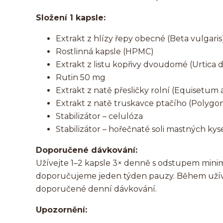
Složení 1 kapsle:
Extrakt z hlízy řepy obecné (Beta vulgaris
Rostlinná kapsle (HPMC)
Extrakt z listu kopřivy dvoudomé (Urtica d
Rutin 50 mg
Extrakt z natě přesličky rolní (Equisetum
Extrakt z natě truskavce ptačího (Polyg
Stabilizátor – celulóza
Stabilizátor – hořečnaté soli mastných kys
Doporučené dávkování:
Užívejte 1–2 kapsle 3× denně s odstupem minim
doporučujeme jeden týden pauzy. Během užívá
doporučené denní dávkování.
Upozornění: