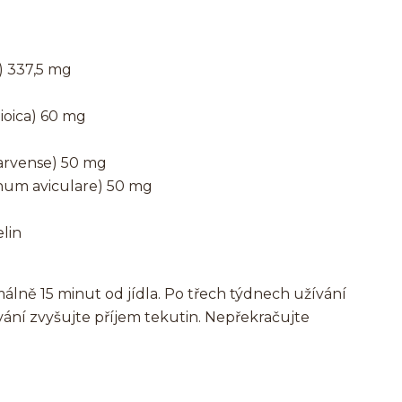
) 337,5 mg
ioica) 60 mg
 arvense) 50 mg
onum aviculare) 50 mg
elin
álně 15 minut od jídla. Po třech týdnech užívání
ní zvyšujte příjem tekutin. Nepřekračujte