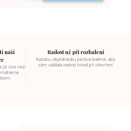
í naší
Radost už při rozbalení
ce
Každou objednávku pečlivě balíme, aby
vám udělala radost hned při otevření.
 již více než
 pomáháme
běrem.