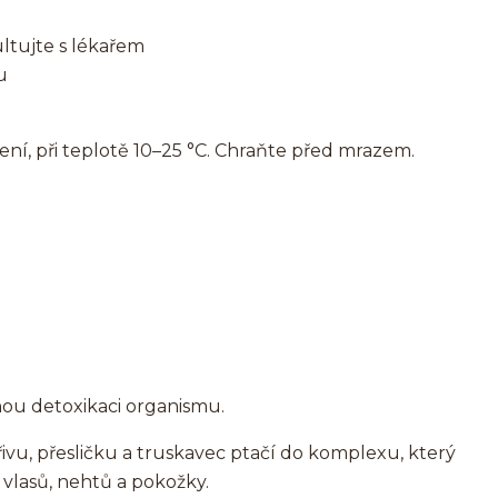
ltujte s lékařem
u
ní, při teplotě 10–25 °C. Chraňte před mrazem.
nou detoxikaci organismu.
vu, přesličku a truskavec ptačí do komplexu, který
ě vlasů, nehtů a pokožky.