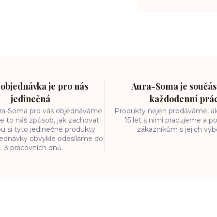
objednávka je pro nás
Aura-Soma je součást
jedinečná
každodenní prá
ura-Soma pro vás objednáváme
Produkty nejen prodáváme, ale
e to náš způsob, jak zachovat
15 let s nimi pracujeme a
ou si tyto jedinečné produkty
zákazníkům s jejich vý
bjednávky obvykle odesíláme do
1–3 pracovních dnů.