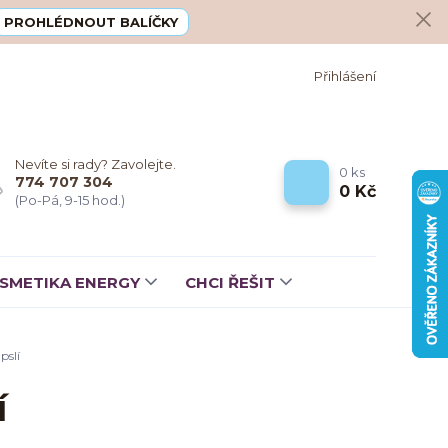
PROHLÉDNOUT BALÍČKY
Přihlášení
Nevíte si rady? Zavolejte.
0
ks
774 707 304
0 Kč
(Po-Pá, 9-15 hod.)
SMETIKA ENERGY
CHCI ŘEŠIT
pslí
í