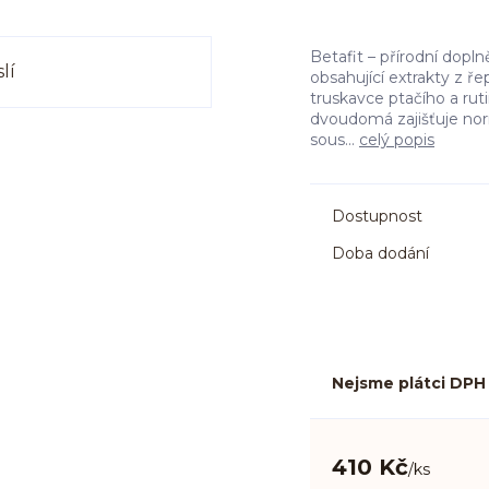
Betafit – přírodní dopln
obsahující extrakty z ř
truskavce ptačího a rut
dvoudomá zajišťuje nor
sous...
celý popis
Dostupnost
Doba dodání
Nejsme plátci DPH
410 Kč
/
ks