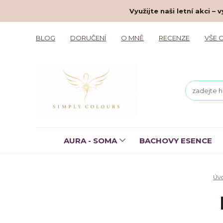
Využijte naši letní akci 
BLOG
DORUČENÍ
O MNĚ
RECENZE
VŠE 
AURA - SOMA
BACHOVY ESENCE
Úv