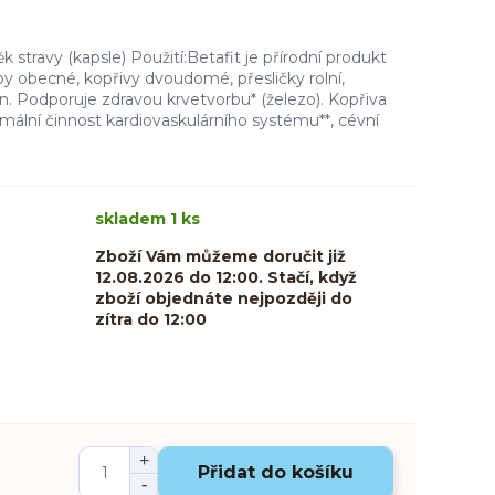
ěk stravy (kapsle) Použití:Betafit je přírodní produkt
epy obecné, kopřivy dvoudomé, přesličky rolní,
in. Podporuje zdravou krvetvorbu* (železo). Kopřiva
mální činnost kardiovaskulárního systému**, cévní
skladem 1 ks
Zboží Vám můžeme doručit již
12.08.2026 do 12:00. Stačí, když
zboží objednáte nejpozději do
zítra do 12:00
Přidat do košíku