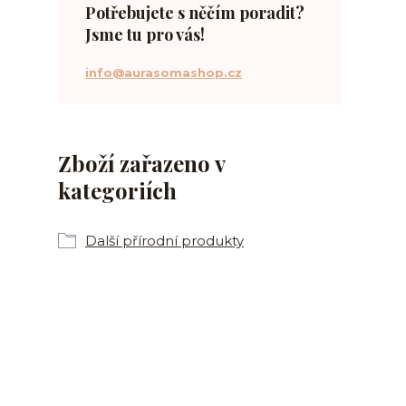
Potřebujete s něčím poradit?
Jsme tu pro vás!
info@aurasomashop.cz
Zboží zařazeno v
kategoriích
Další přírodní produkty