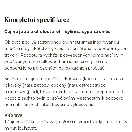
Kompletní specifikace
Čaj na játra a cholesterol – bylinná sypaná směs
Objevte pečlivě sestavenou bylinnou směs inspirovanou
tradičním bylinkářstvím, která je zaměřena na podporu jater,
trávení .Receptura vychází z osvědčených kombinací bylin
používaných pro celkovou harmonizaci organismu a
podporu jeho přirozených detoxikačních procesů.
Směs obsahuje pampelišku lékařskou (kořen a list), rozrazil
lékařský (nať), zlatobýl obecný (nať), ostropestřec
mariánský (plod), břízu převislou (list) a mátu peprnou (nať).
Každá z těchto bylin přispívá svými vlastnostmi k podpoře
normální činnosti jater, trávení a vylučování.
Příprava:
1 čajovou lžičku směsi zalijte 200 ml vroucí vody a nechte 15
minut louhovat.