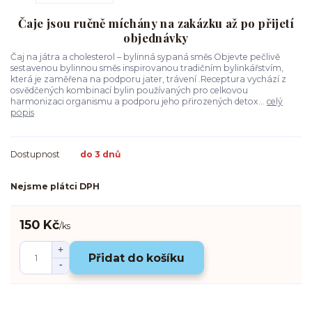
Čaje jsou ručně míchány na zakázku až po přijetí
objednávky
Čaj na játra a cholesterol – bylinná sypaná směs Objevte pečlivě
sestavenou bylinnou směs inspirovanou tradičním bylinkářstvím,
která je zaměřena na podporu jater, trávení .Receptura vychází z
osvědčených kombinací bylin používaných pro celkovou
harmonizaci organismu a podporu jeho přirozených detox...
celý
popis
Dostupnost
do 3 dnů
Nejsme plátci DPH
150 Kč
/
ks
Přidat do košíku