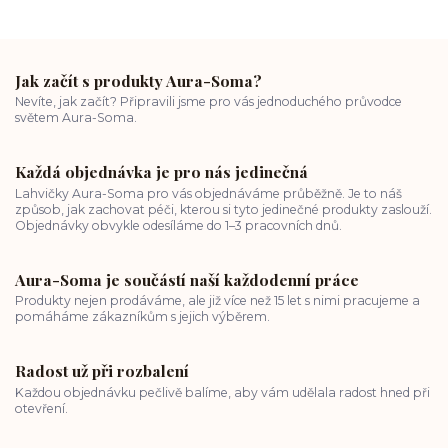
Jak začít s produkty Aura-Soma?
Nevíte, jak začít? Připravili jsme pro vás jednoduchého průvodce
světem Aura-Soma.
Každá objednávka je pro nás jedinečná
Lahvičky Aura-Soma pro vás objednáváme průběžně. Je to náš
způsob, jak zachovat péči, kterou si tyto jedinečné produkty zaslouží.
Objednávky obvykle odesíláme do 1–3 pracovních dnů.
Aura-Soma je součástí naší každodenní práce
Produkty nejen prodáváme, ale již více než 15 let s nimi pracujeme a
pomáháme zákazníkům s jejich výběrem.
Radost už při rozbalení
Každou objednávku pečlivě balíme, aby vám udělala radost hned při
otevření.