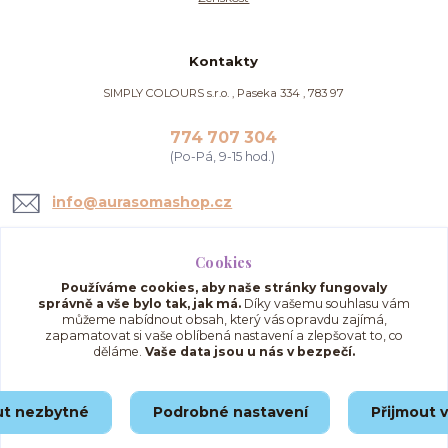
Kontakty
SIMPLY COLOURS s.r.o. , Paseka 334 , 783 97
774 707 304
(Po-Pá, 9-15 hod.)
info@aurasomashop.cz
Cookies
Používáme cookies, aby naše stránky fungovaly
správně a vše bylo tak, jak má.
Díky vašemu souhlasu vám
můžeme nabídnout obsah, který vás opravdu zajímá,
zapamatovat si vaše oblíbená nastavení a zlepšovat to, co
děláme.
Vaše data jsou u nás v bezpečí.
Upravit sběr cookies.
ut nezbytné
Podrobné nastavení
Přijmout 
© 2025 AuraSomaShop.cz – provozovatel Simply Colours s.r.o., IČO: 02562286, se
sídlem Paseka 334, 783 97, Česká republika.