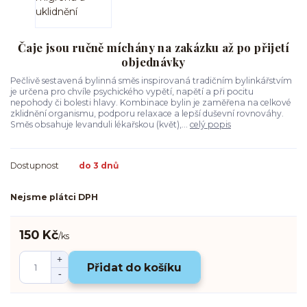
Čaje jsou ručně míchány na zakázku až po přijetí
objednávky
Pečlivě sestavená bylinná směs inspirovaná tradičním bylinkářstvím
je určena pro chvíle psychického vypětí, napětí a při pocitu
nepohody či bolesti hlavy. Kombinace bylin je zaměřena na celkové
zklidnění organismu, podporu relaxace a lepší duševní rovnováhy.
Směs obsahuje levanduli lékařskou (květ),...
celý popis
Dostupnost
do 3 dnů
Nejsme plátci DPH
150 Kč
/
ks
Přidat do košíku