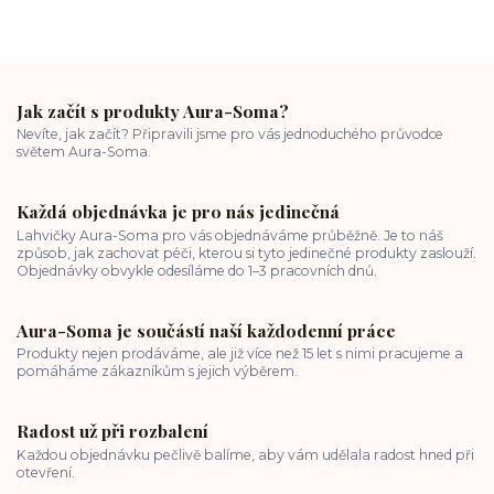
Jak začít s produkty Aura-Soma?
Nevíte, jak začít? Připravili jsme pro vás jednoduchého průvodce
světem Aura-Soma.
Každá objednávka je pro nás jedinečná
Lahvičky Aura-Soma pro vás objednáváme průběžně. Je to náš
způsob, jak zachovat péči, kterou si tyto jedinečné produkty zaslouží.
Objednávky obvykle odesíláme do 1–3 pracovních dnů.
Aura-Soma je součástí naší každodenní práce
Produkty nejen prodáváme, ale již více než 15 let s nimi pracujeme a
pomáháme zákazníkům s jejich výběrem.
Radost už při rozbalení
Každou objednávku pečlivě balíme, aby vám udělala radost hned při
otevření.