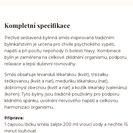
Kompletní specifikace
Pečlivě sestavená bylinná směs inspirovaná tradičním
bylinkářstvím je určena pro chvíle psychického vypětí,
napětí a při pocitu nepohody či bolesti hlavy. Kombinace
bylin je zaměřena na celkové zklidnění organismu, podporu
relaxace a lepší duševní rovnováhy.
Směs obsahuje levanduli lékařskou (květ), třezalku
tečkovanou (květ a nať), meduňku lékařskou (nať),
dobromysl obecnou (květ a nať) a kozlík lékařský (valeriánu)
(kořen). Tyto byliny jsou tradičně používány pro podporu
klidného spánku, uvolnění nervového napětí a celkovou
harmonizaci organismu.
Příprava:
1 čajovou lžičku směsi zalijte 200 ml vroucí vody a nechte 15
minut louhovat.