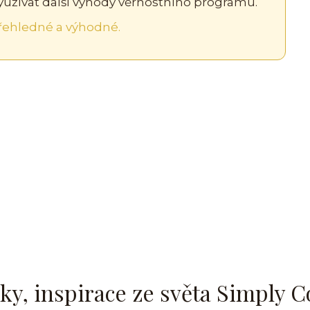
yužívat další výhody věrnostního programu.
ehledné a výhodné.
ky, inspirace ze světa Simply C