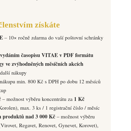
lenstvím získáte
AE
– 10× ročně zdarma do vaší poštovní schránky
m vydáním časopisu VITAE v PDF formátu
y ve zvýhodněných měsíčních akcích
další nákupy
 nákupu min. 800 Kč s DPH po dobu 12 měsíců
kup
č
1 Kč
– možnost výběru koncentrátu za
rolen), max. 3 ks / 1 registrační číslo / měsíc
h produktů nad 3 000 Kč
– možnost výběru
Virovet, Regavet, Renovet, Gynevet, Korovet),