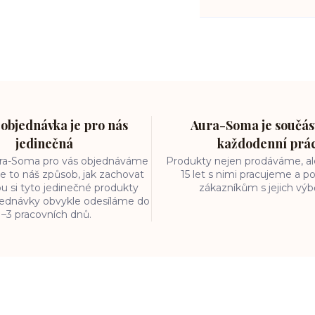
objednávka je pro nás
Aura-Soma je součást
jedinečná
každodenní prá
ura-Soma pro vás objednáváme
Produkty nejen prodáváme, ale
e to náš způsob, jak zachovat
15 let s nimi pracujeme a
ou si tyto jedinečné produkty
zákazníkům s jejich vý
bjednávky obvykle odesíláme do
1–3 pracovních dnů.