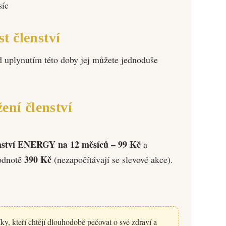
síc
st členství
d uplynutím této doby jej můžete jednoduše
ení členství
enství ENERGY na 12 měsíců – 99 Kč
a
390 Kč
odnotě
(nezapočítávají se slevové akce).
y, kteří chtějí dlouhodobě pečovat o své zdraví a