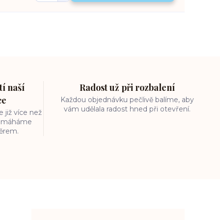
í naší
Radost už při rozbalení
ce
Každou objednávku pečlivě balíme, aby
vám udělala radost hned při otevření.
 již více než
 pomáháme
běrem.