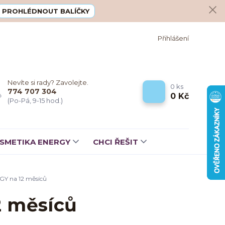
PROHLÉDNOUT BALÍČKY
Přihlášení
Nevíte si rady? Zavolejte.
0
ks
774 707 304
0 Kč
(Po-Pá, 9-15 hod.)
SMETIKA ENERGY
CHCI ŘEŠIT
GY na 12 měsíců
2 měsíců