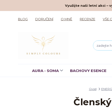
Využijte naši letní akci 
BLOG
DORUČENÍ
O MNĚ
RECENZE
VŠE 
AURA - SOMA
BACHOVY ESENCE
Úvod
ENERG
Členský