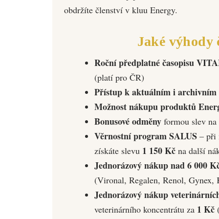
obdržíte členství v kluu Energy.
Jaké výhody č
Roční předplatné časopisu VIT
(platí pro ČR)
Přístup k aktuálním i archivní
Možnost nákupu produktů Energ
Bonusové odměny
formou slev na 
Věrnostní program SALUS
– při
1 150 Kč
získáte slevu
na další ná
Jednorázový nákup nad 6 000 K
(Vironal, Regalen, Renol, Gynex, Ko
Jednorázový nákup veterinárníc
1 Kč
veterinárního koncentrátu za
(