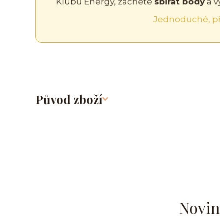
Klubu Energy, začnete
sbírat body
a v
Jednoduché, př
Původ zboží
Novin