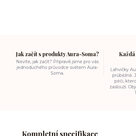
Jak začít s produkty Aura-Soma?
Každá 
Nevíte, jak začít? Připravili jsme pro vás
jednoduchého průvodce světem Aura-
Lahvičky A
Soma.
průběžně. J
péči, kter
zaslouží. O
Kompletní specifikace