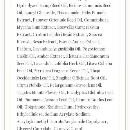
Hydrolyzed Hemp Seed Oil, Ricinus Communis Seed
Oil, Lauryl Glucoside, Niacinamide, Helix Pomatia
Extract, Papaver Orientale Seed Oil, Commiphora
Myrrha Gum Extract, Boswellia Carterii Gum
Extract, Croton Lechleri Resin Extract, Shorea
Robusta Resin Extract, Eisenia Andrei Extract,
Parfum, Lavandula Angustifolia Oil, Pogostemon
Cablin Oil, Amber Extract, Elettaria Cardamomum
Seed Oil, Lavandula Latifolia Herb Oil, Litsea Cubeba
Fruit Oil, Myristica Fragrans Kernel Oil, Thuja
Occidentalis Leaf Oil, Zingiber Officinale Root Oil,
Citrus Nobilis Oil, Pelargonium Graveolens Oil,
Tagetes Minuta Flower Oil, Eucalyptus Globulus Leaf
Oil, Pimpinella Anisum Fruit Oil, Peumus Boldus Leaf
Oil, Ubiquinone, Xanthan Gum, Hydroxyethyl
Ethylcellulose, Sodium Acrylate/Sodium
Acryloyldimethyl Taurate/Acrylamide Copolymer,
Glyceryl Caprylate, Caprylyl Glycol,