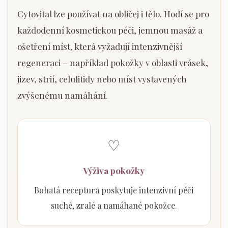
Cytovital lze používat na obličej i tělo. Hodí se pro
každodenní kosmetickou péči, jemnou masáž a
ošetření míst, která vyžadují intenzivnější
regeneraci – například pokožky v oblasti vrásek,
jizev, strií, celulitidy nebo míst vystavených
zvýšenému namáhání.
♡
Výživa pokožky
Bohatá receptura poskytuje intenzivní péči
suché, zralé a namáhané pokožce.