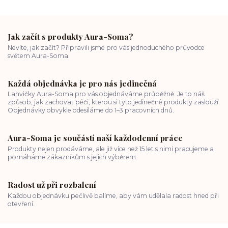
Jak začít s produkty Aura-Soma?
Nevíte, jak začít? Připravili jsme pro vás jednoduchého průvodce
světem Aura-Soma.
Každá objednávka je pro nás jedinečná
Lahvičky Aura-Soma pro vás objednáváme průběžně. Je to náš
způsob, jak zachovat péči, kterou si tyto jedinečné produkty zaslouží.
Objednávky obvykle odesíláme do 1–3 pracovních dnů.
Aura-Soma je součástí naší každodenní práce
Produkty nejen prodáváme, ale již více než 15 let s nimi pracujeme a
pomáháme zákazníkům s jejich výběrem.
Radost už při rozbalení
Každou objednávku pečlivě balíme, aby vám udělala radost hned při
otevření.