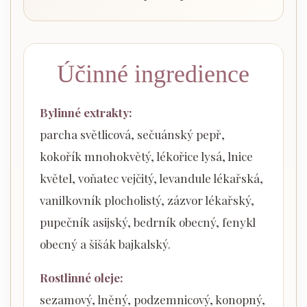
Účinné ingredience
Bylinné extrakty:
parcha světlicová, sečuánský pepř,
kokořík mnohokvětý, lékořice lysá, lnice
květel, voňatec vejčitý, levandule lékařská,
vanilkovník plocholistý, zázvor lékařský,
pupečník asijský, bedrník obecný, fenykl
obecný a šišák bajkalský.
Rostlinné oleje:
sezamový, lněný, podzemnicový, konopný,