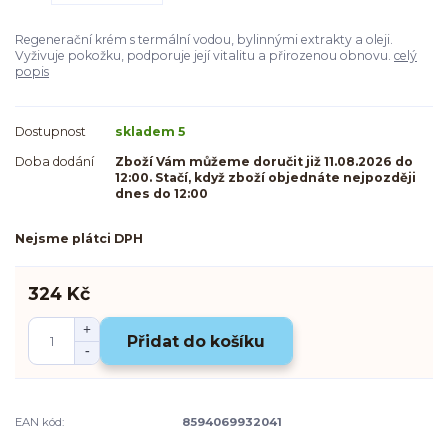
Regenerační krém s termální vodou, bylinnými extrakty a oleji.
Vyživuje pokožku, podporuje její vitalitu a přirozenou obnovu.
celý
popis
Dostupnost
skladem 5
Doba dodání
Zboží Vám můžeme doručit již 11.08.2026 do
12:00. Stačí, když zboží objednáte nejpozději
dnes do 12:00
Nejsme plátci DPH
324 Kč
Přidat do košíku
EAN kód:
8594069932041