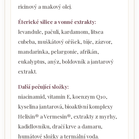
ricinový a makový olej.
Éterické silice a vonné extrakty:
levandule, pačuli, kardamom, litsea
cubeba, muškátový oříšek, túje, zázvor,
mandarinka, pelargonie, afrikán,
eukalyptus, anýz, boldovník a jantarový
extrakt.
Další pečující složky:
niacinamid, vitamin E, koenzym Q10,
kyselina jantarová, bioaktivní komplexy
Helixin® a Vermesin®, extrakty z myrhy,
kadidlovníku, dračí krve a damaru,
humátové složky a termální voda.