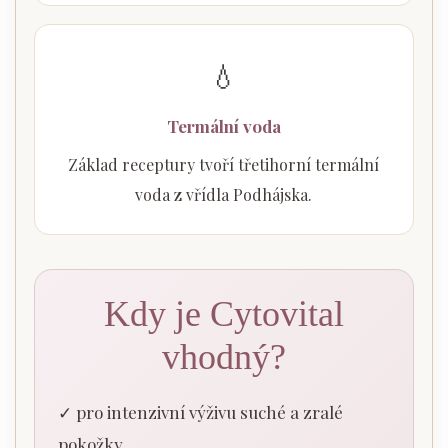
💧
Termální voda
Základ receptury tvoří třetihorní termální
voda z vřídla Podhájska.
Kdy je Cytovital
vhodný?
✓ pro intenzivní výživu suché a zralé
pokožky