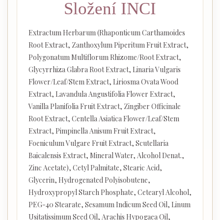
Složení INCI
Extractum Herbarum (Rhaponticum Carthamoides
Root Extract, Zanthoxylum Piperitum Fruit Extract,
Polygonatum Multiflorum Rhizome/Root Extract,
Glycyrrhiza Glabra Root Extract, Linaria Vulgaris
Flower/Leaf/Stem Extract, Liriosma Ovata Wood
Extract, Lavandula Angustifolia Flower Extract,
Vanilla Planifolia Fruit Extract, Zingiber Officinale
Root Extract, Centella Asiatica Flower/Leaf/Stem
Extract, Pimpinella Anisum Fruit Extract,
Foeniculum Vulgare Fruit Extract, Scutellaria
Baicalensis Extract, Mineral Water, Alcohol Denat.,
Zinc Acetate), Cetyl Palmitate, Stearic Acid,
Glycerin, Hydrogenated Polyisobutene,
Hydroxypropyl Starch Phosphate, Cetearyl Alcohol,
PEG-40 Stearate, Sesamum Indicum Seed Oil, Linum
Usitatissimum Seed Oil, Arachis Hypogaea Oil,