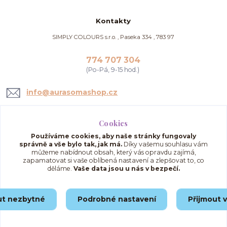
Kontakty
SIMPLY COLOURS s.r.o. , Paseka 334 , 783 97
774 707 304
(Po-Pá, 9-15 hod.)
info@aurasomashop.cz
Cookies
Používáme cookies, aby naše stránky fungovaly
správně a vše bylo tak, jak má.
Díky vašemu souhlasu vám
můžeme nabídnout obsah, který vás opravdu zajímá,
zapamatovat si vaše oblíbená nastavení a zlepšovat to, co
děláme.
Vaše data jsou u nás v bezpečí.
Upravit sběr cookies.
ut nezbytné
Podrobné nastavení
Přijmout 
© 2025 AuraSomaShop.cz – provozovatel Simply Colours s.r.o., IČO: 02562286, se
sídlem Paseka 334, 783 97, Česká republika.
Vytvořeno na
Eshop-rychle.cz