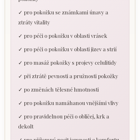
✓ pro pokožku se známkami únavy a
ztráty vitality
✓ pro péči o pokožku v oblasti vrásek
✓ pro péči o pokožku v oblasti jizev a strií
✓ pro masáž pokožky s projevy celulitidy
✓ při ztrátě pevnosti a pružnosti pokožky
✓ po změnách tělesné hmotnosti
✓ pro pokožku namáhanou vnějšími vlivy
✓ pro pravidelnou péči o obličej, krk a
dekolt
✓ pro příjemný pocit jemnosti a komfortu