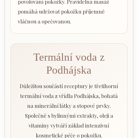
povolování pokožky. Pravidelná masáž
pomáhá udržovat pokožku příjemně
vláčnou a opečovanou.
Termální voda z
Podhájska
Důležitou součástí receptury je třetihorní
termální voda z vřídla Podhájska, bohatá
na minerální látky a stopové prvky.
Společně s bylinnými extrakty, oleji a
vitaminy vytváří základ intenzivní
kosmetické péče o pokožku.