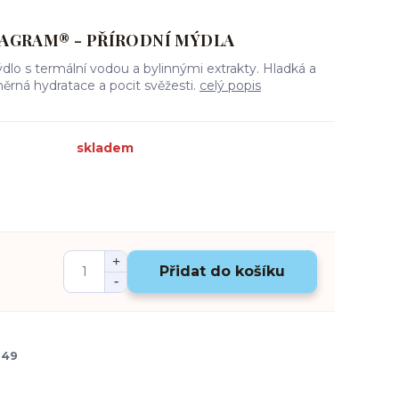
AGRAM® - PŘÍRODNÍ MÝDLA
dlo s termální vodou a bylinnými extrakty. Hladká a
ěrná hydratace a pocit svěžesti.
celý popis
skladem
Přidat do košíku
549