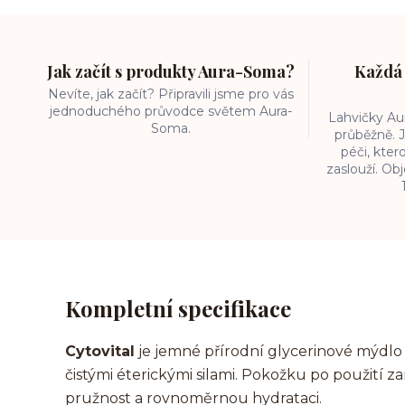
Jak začít s produkty Aura-Soma?
Každá 
Nevíte, jak začít? Připravili jsme pro vás
jednoduchého průvodce světem Aura-
Lahvičky A
Soma.
průběžně. J
péči, kter
zaslouží. O
Kompletní specifikace
Cytovital
je jemné přírodní glycerinové mýdlo 
čistými éterickými silami. Pokožku po použití 
pružnost a rovnoměrnou hydrataci.