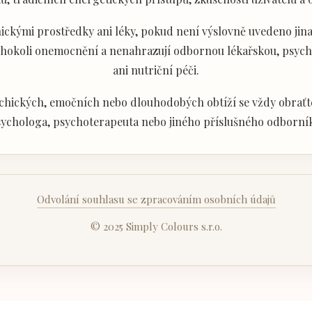
ckými prostředky ani léky, pokud není výslovně uvedeno jina
akéhokoli onemocnění a nenahrazují odbornou lékařskou, psyc
ani nutriční péči.
chických, emočních nebo dlouhodobých obtíží se vždy obraťte
ychologa, psychoterapeuta nebo jiného příslušného odborní
Odvolání souhlasu se zpracováním osobních údajů
© 2025 Simply Colours s.r.o.