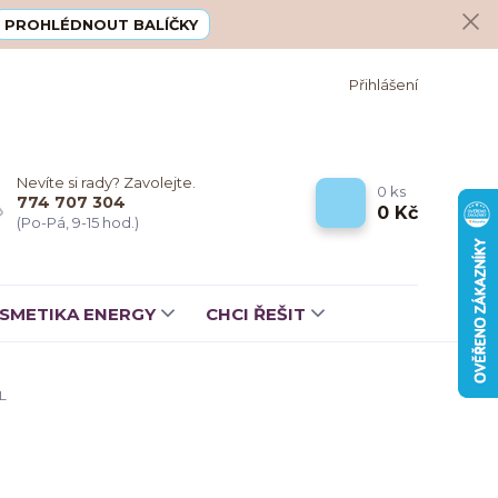
PROHLÉDNOUT BALÍČKY
Přihlášení
Nevíte si rady? Zavolejte.
0
ks
774 707 304
0 Kč
(Po-Pá, 9-15 hod.)
SMETIKA ENERGY
CHCI ŘEŠIT
L