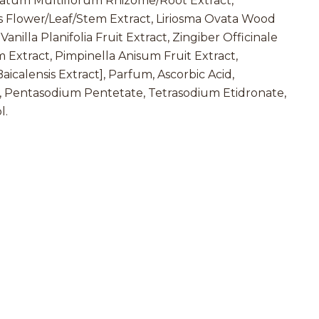
natum Multiflorum Rhizome/Root Extract,
ris Flower/Leaf/Stem Extract, Liriosma Ovata Wood
anilla Planifolia Fruit Extract, Zingiber Officinale
m Extract, Pimpinella Anisum Fruit Extract,
icalensis Extract], Parfum, Ascorbic Acid,
, Pentasodium Pentetate, Tetrasodium Etidronate,
l.