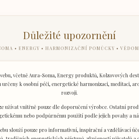
Důležité upozornění
SOMA • ENERGY • HARMONIZAČNÍ POMŮCKY • VĚDOM
ebu, včetně Aura-Soma, Energy produktů, Kolzovových desti
určeny k osobní péči, energetické harmonizaci, meditaci, aro
rozvoji.
e užívat vnitřně pouze dle doporučení výrobce. Ostatní produ
getickému nebo podpůrnému použití podle jejich povahy a ná
u slouží pouze pro informativní, inspirační a vzdělávací úče
ů, tradičních energetických přístupů, zkušeností uživatelů a