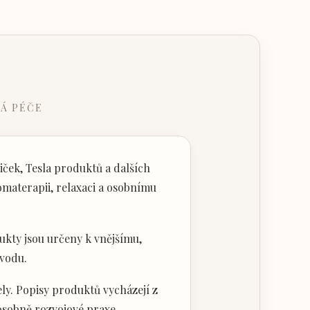
Á PÉČE
ček, Tesla produktů a dalších
materapii, relaxaci a osobnímu
kty jsou určeny k vnějšímu,
vodu.
ly. Popisy produktů vycházejí z
 osobně rozvojové praxe.