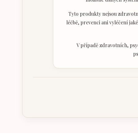
Tyto produkty nejsou zdravotni
léčbě, prevenci ani vyléčení j
V případě zdravotních, psy
ps