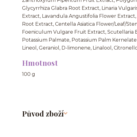
Zanthoxylum Piperitum Fruit Extract, Polygo
Glycyrrhiza Glabra Root Extract, Linaria Vulga
Extract, Lavandula Angustifolia Flower Extract, V
Root Extract, Centella Asiatica Flower/Leaf/Ste
Foeniculum Vulgare Fruit Extract, Scutellaria Ba
Potassium Palmate, Potassium Palm Kernelate
Lineol, Geraniol, D-limonene, Linalool, Citronello
Hmotnost
100 g
Původ zboží