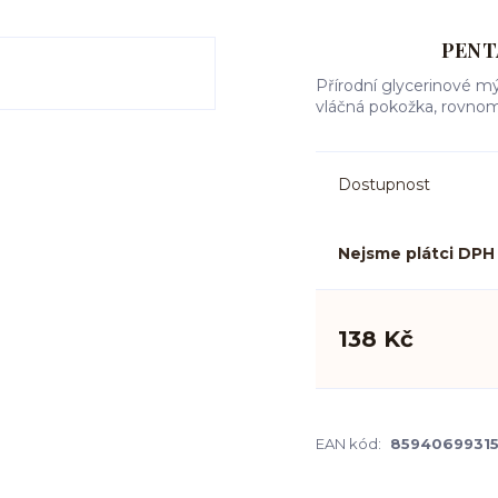
PENT
Přírodní glycerinové mý
vláčná pokožka, rovnom
Dostupnost
Nejsme plátci DPH
138 Kč
EAN kód:
8594069931