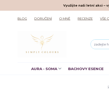
Využijte naši letní akci 
BLOG
DORUČENÍ
O MNĚ
RECENZE
VŠE 
AURA - SOMA
BACHOVY ESENCE