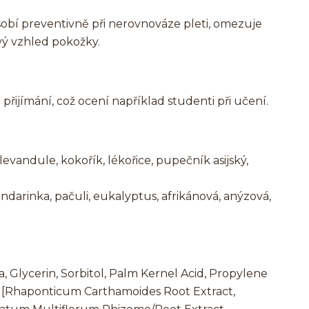
bí preventivně při nerovnováze pleti, omezuje
ý vzhled pokožky.
 přijímání, což ocení například studenti při učení.
 levandule, kokořík, lékořice, pupečník asijský,
darinka, pačuli, eukalyptus, afrikánová, anýzová,
Glycerin, Sorbitol, Palm Kernel Acid, Propylene
 [Rhaponticum Carthamoides Root Extract,