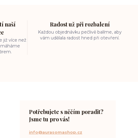
í naší
Radost už při rozbalení
ce
Každou objednávku pečlivě balíme, aby
vám udělala radost hned při otevření.
 již více než
 pomáháme
běrem.
Potřebujete s něčím poradit?
Jsme tu pro vás!
info@aurasomashop.cz