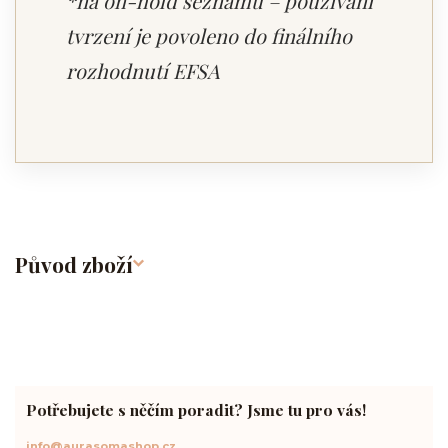
*na on-hold seznamu – používání
tvrzení je povoleno do finálního
rozhodnutí EFSA
Původ zboží
Potřebujete s něčím poradit? Jsme tu pro vás!
info@aurasomashop.cz