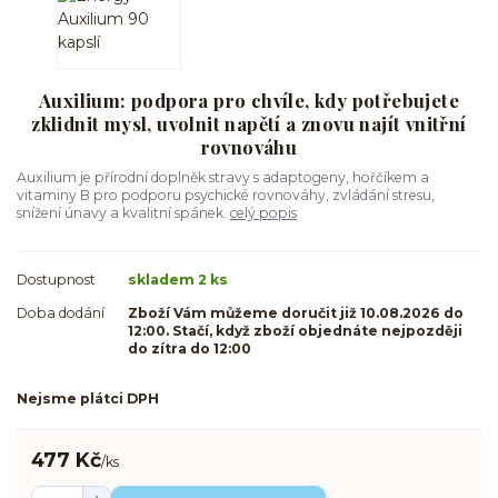
Auxilium: podpora pro chvíle, kdy potřebujete
zklidnit mysl, uvolnit napětí a znovu najít vnitřní
rovnováhu
Auxilium je přírodní doplněk stravy s adaptogeny, hořčíkem a
vitaminy B pro podporu psychické rovnováhy, zvládání stresu,
snížení únavy a kvalitní spánek.
celý popis
Dostupnost
skladem 2 ks
Doba dodání
Zboží Vám můžeme doručit již 10.08.2026 do
12:00. Stačí, když zboží objednáte nejpozději
do zítra do 12:00
Nejsme plátci DPH
477 Kč
/
ks