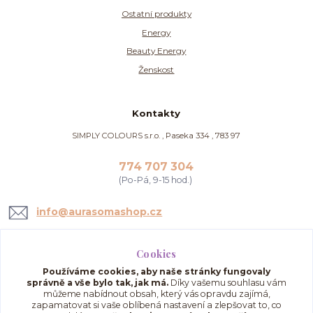
Ostatní produkty
Energy
Beauty Energy
Ženskost
Kontakty
SIMPLY COLOURS s.r.o. , Paseka 334 , 783 97
774 707 304
(Po-Pá, 9-15 hod.)
info@aurasomashop.cz
Cookies
Používáme cookies, aby naše stránky fungovaly
správně a vše bylo tak, jak má.
Díky vašemu souhlasu vám
můžeme nabídnout obsah, který vás opravdu zajímá,
zapamatovat si vaše oblíbená nastavení a zlepšovat to, co