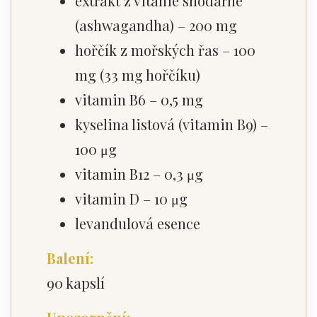
extrakt z vitánie snodárné
(ashwagandha) – 200 mg
hořčík z mořských řas – 100
mg (33 mg hořčíku)
vitamin B6 – 0,5 mg
kyselina listová (vitamin B9) –
100 μg
vitamin B12 – 0,3 μg
vitamin D – 10 μg
levandulová esence
Balení:
90 kapslí