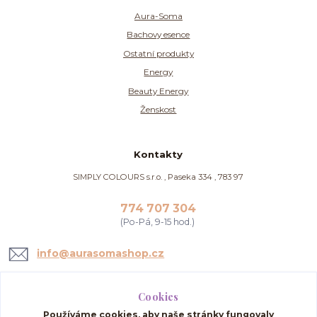
Aura-Soma
Bachovy esence
Ostatní produkty
Energy
Beauty Energy
Ženskost
Kontakty
SIMPLY COLOURS s.r.o. , Paseka 334 , 783 97
774 707 304
(Po-Pá, 9-15 hod.)
info@aurasomashop.cz
Cookies
Používáme cookies, aby naše stránky fungovaly