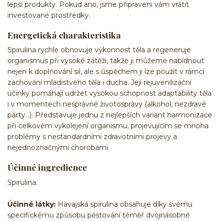
lepší produkty. Pokud ano, jsme připraveni vám vrátit
investované prostředky.
Energetická charakteristika
Spirulina rychle obnovuje výkonnost těla a regeneruje
organismus při vysoké zátěži, takže ji můžeme nabídnout
nejen k doplňování sil, ale s úspěchem ji lze použít v rámci
zachování mladistvého těla i ducha. Její rejuvenilizační
účinky pomáhají udržet vysokou schopnost adaptability těla
i v momentech nesprávné životosprávy (alkohol, nezdravé
párty...). Představuje jednu z nejlepších variant harmonizace
při celkovém vykolejení organismu, projevujícím se mnoha
problémy s nestandardními zdravotními projevy a
nejednoznačnými chorobami.
Účinné ingredience
Spirulina.
Účinné látky:
Havajská spirulina obsahuje díky svému
specifickému způsobu pěstování téměř dvojnásobné