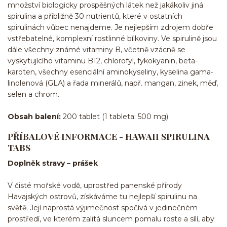
množství biologicky prospěšných látek než jakákoliv jiná
spirulina a přibližně 30 nutrientů, které v ostatních
spirulinách vůbec nenajdeme. Je nejlepším zdrojem dobře
vstřebatelné, komplexní rostlinné bílkoviny. Ve spirulině jsou
dále všechny známé vitaminy B, včetně vzácně se
vyskytujícího vitaminu B12, chlorofyl, fykokyanin, beta-
karoten, všechny esenciální aminokyseliny, kyselina gama-
linolenová (GLA) a řada minerálů, např. mangan, zinek, měď,
selen a chrom.
Obsah balení:
200 tablet (1 tableta: 500 mg)
PŘÍBALOVÉ INFORMACE - HAWAII SPIRULINA
TABS
Doplněk stravy – prášek
V čisté mořské vodě, uprostřed panenské přírody
Havajských ostrovů, získáváme tu nejlepší spirulinu na
světě. Její naprostá výjimečnost spočívá v jedinečném
prostředí, ve kterém zalitá sluncem pomalu roste a sílí, aby