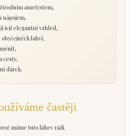
přírodním ametystem,
s nápojem,
 její elegantní vzhled,
d obyčejných lahví,
yměnit,
a cesty,
lní dárek.
oužíváme častěji
proč máme tuto láhev rádi.