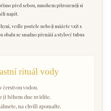
přímo před sebou, mnohem přirozeněji si
li napít.
hyni, vedle postele nebo ji můžete vzít s
u obalu se snadno přenáší a stylový tubus
astní rituál vody
v čerstvou vodou.
de ji během dne uvidíte.
sáhnete, na chvíli zpomalte.