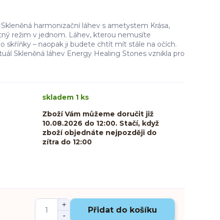
 Skleněná harmonizační láhev s ametystem Krása,
itný režim v jednom. Láhev, kterou nemusíte
 skříňky – naopak ji budete chtít mít stále na očích.
ituál Skleněná láhev Energy Healing Stones vznikla pro
skladem 1 ks
Zboží Vám můžeme doručit již
10.08.2026 do 12:00. Stačí, když
zboží objednáte nejpozději do
zítra do 12:00
Přidat do košíku