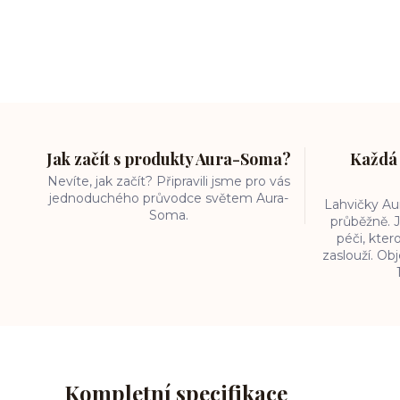
Jak začít s produkty Aura-Soma?
Každá 
Nevíte, jak začít? Připravili jsme pro vás
jednoduchého průvodce světem Aura-
Lahvičky A
Soma.
průběžně. J
péči, kter
zaslouží. O
Kompletní specifikace