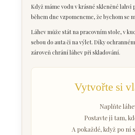
Když máme vodu v krásné skleněné lahvi 
během dne vzpomeneme, že bychom se mě
Láhev může stát na pracovním stole, v kuc
sebou do auta či na výlet. Díky ochranném
zároveň chrání láhev při skladování.
Vytvořte si vl
Naplňte láhe
Postavte ji tam, k
A pokaždé, když po ní 