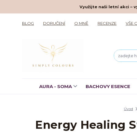
Využijte naši letní akci 
BLOG
DORUČENÍ
O MNĚ
RECENZE
VŠE 
AURA - SOMA
BACHOVY ESENCE
Úvod
Energy Healing S