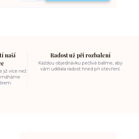
í naší
Radost už při rozbalení
ce
Každou objednávku pečlivě balíme, aby
vám udělala radost hned při otevření.
 již více než
 pomáháme
běrem.