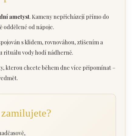
dní ametyst
. Kameny nepřicházejí přímo do
ně oddělené od nápoje.
spojován s klidem, rovnováhou, ztišením a
u rituálu vody hodí nádherně.
ity, kterou chcete během dne více připomínat –
ředmět.
i zamilujete?
 nadčasově,