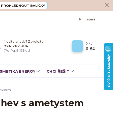
PROHLÉDNOUT BALÍČKY
Přihlášení
Nevíte si rady? Zavolejte.
0
ks
774 707 304
0 Kč
(Po-Pá, 9-15 hod.)
SMETIKA ENERGY
CHCI ŘEŠIT
etystem
láhev s ametystem