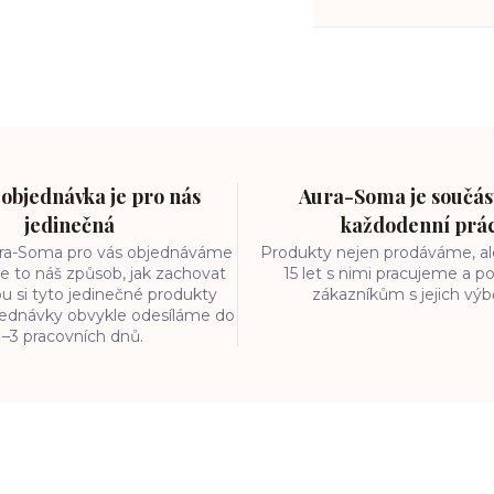
objednávka je pro nás
Aura-Soma je součást
jedinečná
každodenní prá
ura-Soma pro vás objednáváme
Produkty nejen prodáváme, ale
e to náš způsob, jak zachovat
15 let s nimi pracujeme a
ou si tyto jedinečné produkty
zákazníkům s jejich vý
bjednávky obvykle odesíláme do
1–3 pracovních dnů.