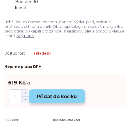
Hébé Beauty Booster podporuje vnitřní výživu pleti, hydrataci,
pružnost a ochranu buněk. Obsahuje kolagen, rosolovku, rakytník a
probiotika. 90 kapslí pro zářivou, mladistvou pleť a podporu vlasů a
nehtů.
celý popis
Dostupnost
skladem
Nejsme plátci DPH
619 Kč
/
ks
Přidat do košíku
EAN kód:
8594069932591