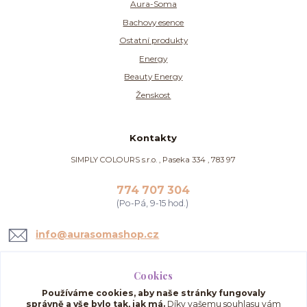
Aura-Soma
Bachovy esence
Ostatní produkty
Energy
Beauty Energy
Ženskost
Kontakty
SIMPLY COLOURS s.r.o. , Paseka 334 , 783 97
774 707 304
(Po-Pá, 9-15 hod.)
info@aurasomashop.cz
Cookies
Používáme cookies, aby naše stránky fungovaly
správně a vše bylo tak, jak má.
Díky vašemu souhlasu vám