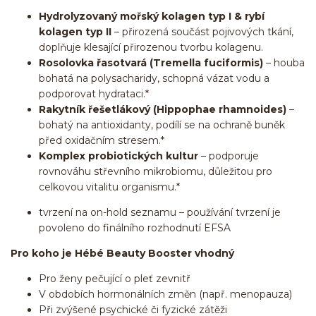
Hydrolyzovaný mořský kolagen typ I & rybí
kolagen typ II
– přirozená součást pojivových tkání,
doplňuje klesající přirozenou tvorbu kolagenu.
Rosolovka řasotvará (Tremella fuciformis)
– houba
bohatá na polysacharidy, schopná vázat vodu a
podporovat hydrataci.*
Rakytník řešetlákový (Hippophae rhamnoides)
–
bohatý na antioxidanty, podílí se na ochraně buněk
před oxidačním stresem.*
Komplex probiotických kultur
– podporuje
rovnováhu střevního mikrobiomu, důležitou pro
celkovou vitalitu organismu.*
tvrzení na on-hold seznamu – používání tvrzení je
povoleno do finálního rozhodnutí EFSA
Pro koho je Hébé Beauty Booster vhodný
Pro ženy pečující o pleť zevnitř
V obdobích hormonálních změn (např. menopauza)
Při zvýšené psychické či fyzické zátěži