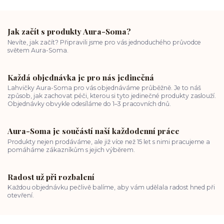
Jak začít s produkty Aura-Soma?
Nevíte, jak začít? Připravili jsme pro vás jednoduchého průvodce
světem Aura-Soma.
Každá objednávka je pro nás jedinečná
Lahvičky Aura-Soma pro vás objednáváme průběžně. Je to náš
způsob, jak zachovat péči, kterou si tyto jedinečné produkty zaslouží.
Objednávky obvykle odesíláme do 1–3 pracovních dnů.
Aura-Soma je součástí naší každodenní práce
Produkty nejen prodáváme, ale již více než 15 let s nimi pracujeme a
pomáháme zákazníkům s jejich výběrem.
Radost už při rozbalení
Každou objednávku pečlivě balíme, aby vám udělala radost hned při
otevření.