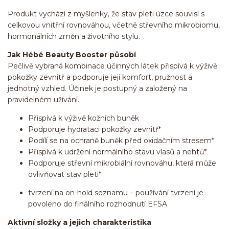
Produkt vychází z myšlenky, že stav pleti úzce souvisí s
celkovou vnitřní rovnováhou, včetně střevního mikrobiomu,
hormonálních změn a životního stylu.
Jak Hébé Beauty Booster působí
Pečlivě vybraná kombinace účinných látek přispívá k výživě
pokožky zevnitř a podporuje její komfort, pružnost a
jednotný vzhled. Účinek je postupný a založený na
pravidelném užívání.
Přispívá k výživě kožních buněk
Podporuje hydrataci pokožky zevnitř*
Podílí se na ochraně buněk před oxidačním stresem*
Přispívá k udržení normálního stavu vlasů a nehtů*
Podporuje střevní mikrobiální rovnováhu, která může
ovlivňovat stav pleti*
tvrzení na on-hold seznamu – používání tvrzení je
povoleno do finálního rozhodnutí EFSA
Aktivní složky a jejich charakteristika