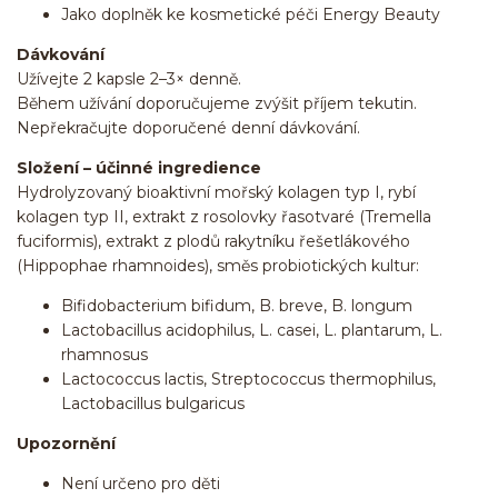
Jako doplněk ke kosmetické péči Energy Beauty
Dávkování
Užívejte 2 kapsle 2–3× denně.
Během užívání doporučujeme zvýšit příjem tekutin.
Nepřekračujte doporučené denní dávkování.
Složení – účinné ingredience
Hydrolyzovaný bioaktivní mořský kolagen typ I, rybí
kolagen typ II, extrakt z rosolovky řasotvaré (Tremella
fuciformis), extrakt z plodů rakytníku řešetlákového
(Hippophae rhamnoides), směs probiotických kultur:
Bifidobacterium bifidum, B. breve, B. longum
Lactobacillus acidophilus, L. casei, L. plantarum, L.
rhamnosus
Lactococcus lactis, Streptococcus thermophilus,
Lactobacillus bulgaricus
Upozornění
Není určeno pro děti