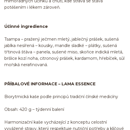
mimořádných účinků a chutí, kde strava se stává
potěšením i lékem zároveň.
Účinné ingredience
Tsampa – pražený ječmen mletý, jablečný prášek, sušená
jablka nesířená – kousky, mandle sladké – plátky, sušená
třtinová šťáva – panela, sušené miso, skořice indická mletá,
bršlice kozí noha, citronový prášek, kardamom, hřebíček, sůl
mořská nerafinovaná.
PŘÍBALOVÉ INFORMACE – LAMA ESSENCE
Biorytmická kaše podle principů tradiční čínské medicíny
Obsah: 420 g – týdenní balení
Harmonizační kaše vycházející z konceptu celostní
vyvážené stravy, který respektuje nutriční potřeby a klíčové