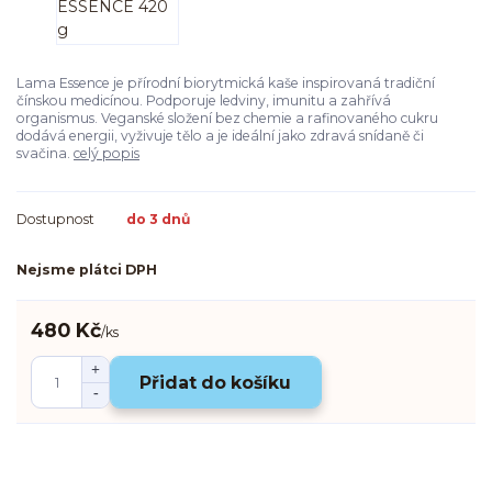
Lama Essence je přírodní biorytmická kaše inspirovaná tradiční
čínskou medicínou. Podporuje ledviny, imunitu a zahřívá
organismus. Veganské složení bez chemie a rafinovaného cukru
dodává energii, vyživuje tělo a je ideální jako zdravá snídaně či
svačina.
celý popis
Dostupnost
do 3 dnů
Nejsme plátci DPH
480 Kč
/
ks
Přidat do košíku