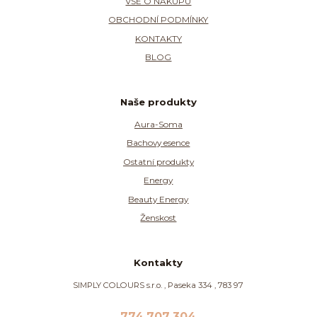
VŠE O NÁKUPU
OBCHODNÍ PODMÍNKY
KONTAKTY
BLOG
Naše produkty
Aura-Soma
Bachovy esence
Ostatní produkty
Energy
Beauty Energy
Ženskost
Kontakty
SIMPLY COLOURS s.r.o. , Paseka 334 , 783 97
774 707 304