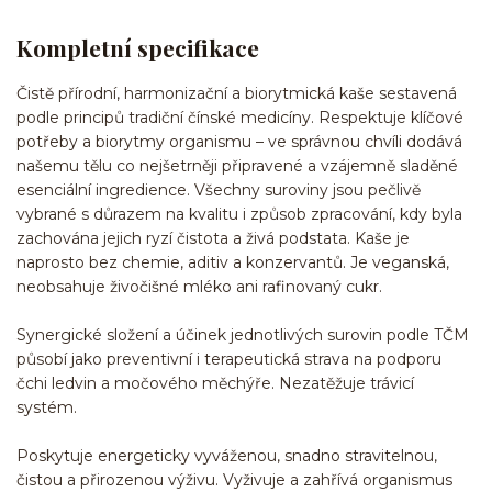
Kompletní specifikace
Čistě přírodní, harmonizační a biorytmická kaše sestavená
podle principů tradiční čínské medicíny. Respektuje klíčové
potřeby a biorytmy organismu – ve správnou chvíli dodává
našemu tělu co nejšetrněji připravené a vzájemně sladěné
esenciální ingredience. Všechny suroviny jsou pečlivě
vybrané s důrazem na kvalitu i způsob zpracování, kdy byla
zachována jejich ryzí čistota a živá podstata. Kaše je
naprosto bez chemie, aditiv a konzervantů. Je veganská,
neobsahuje živočišné mléko ani rafinovaný cukr.
Synergické složení a účinek jednotlivých surovin podle TČM
působí jako preventivní i terapeutická strava na podporu
čchi ledvin a močového měchýře. Nezatěžuje trávicí
systém.
Poskytuje energeticky vyváženou, snadno stravitelnou,
čistou a přirozenou výživu. Vyživuje a zahřívá organismus