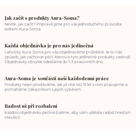
Jak začít s produkty Aura-Soma?
Nevíte, jak začít? Připravili jsme pro vás jednoduchého průvodce
světem Aura-Soma.
Každá objednávka je pro nás jedinečná
Lahvičky Aura-Soma pro vás objednáváme průběžně. Je to náš
způsob, jak zachovat péči, kterou si tyto jedinečné produkty zaslouží.
Objednávky obvykle odesíláme do 1–3 pracovních dnů.
Aura-Soma je součástí naší každodenní práce
Produkty nejen prodáváme, ale již více než 15 let s nimi pracujeme a
pomáháme zákazníkům s jejich výběrem.
Radost už při rozbalení
Každou objednávku pečlivě balíme, aby vám udělala radost hned při
otevření.