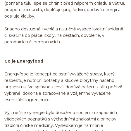
(pomáhá tělu lépe se chránit před náporem chladu a větru),
podporuje imunitu, doplňuje jang ledvin, dodává energii a
posiluje klouby.
Snadno dostupná, rychlá a nutričně vysoce kvalitní snídaně
či svačina do práce, školy, na cestách, dovolené, v
porodnicích či nemocnicích.
Co je Energyfood
Energyfood je koncept celostní vyvážené stravy, který
respektuje nutriční potřeby a klíčové biorytmy našeho
organismu. Ve správnou chvíli dodává našemu tělu pečlivě
vybrané, dokonale zpracované a vzájemně vyvážené
esenciální ingredience.
Výjimečné synergie bylo dosaženo spojením západních
vědeckých poznatků s východními znalostmi a principy
tradiční čínské medicíny. Výsledkem je harmonie