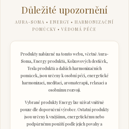
Důležité upozornění
AURA-SOMA • ENERGY • HARMONIZAČNÍ
POMŮCKY • VĚDOMÁ PÉČE
Produkty nabízené na tomto webu, včetně Aura-
Soma, Energy produktů, Kolzovových destiček,
Tesla produktů a dalších harmonizačních
pomůcek, jsou určeny k osobní péči, energetické
harmonizaci, meditaci, aromaterapii, relaxaci a
osobnímu rozvoji.
Vybrané produkty Energy lze užívat vnitřně
pouze dle doporučení výrobce. Ostatní produkty
jsou určeny k vnějšímu, energetickému nebo
podpůrnému použití podle jejich povahy a