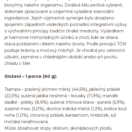
biorytmy našeho organismu. Dodává tělu pečlivě vybrané,
dokonale zpracované a vzájemně vyladěné esenciální
ingredience. Jejich výjimečné synergie bylo dosaženo
spojením západních vědeckých poznatků integrativní výživy
s východními principy tradiční čínské medicíny. Výsledkem
je harmonie mimořádných účinků a chutí, kde se strava
stává potěšením i lékem našeho života. Podle principů TČM
posiluje ledviny a močový měchýř. Je vhodná pro celoroční
užívání, zejména v chladnějším období anebo při pocitu
chladu v těle.
Složení – 1 porce (60 g):
Tsampa – pražený ječmen mletý (44,6%), jablečný prášek
(22,3%), sušená jablka nesířená – kousky (11,9%), mandle
sladké - plátky (8,9%), sušená třtinová šťáva - panela (5,9%),
sušené miso (3,0%), skořice indická mletá (1,3%), bršlice kozí
noha (1,0%), citronový prášek, kardamom, hřebíček, sůl
mořská nerafinovaná.
Může obsahovat stopy obilovin, skořápkových plodů,