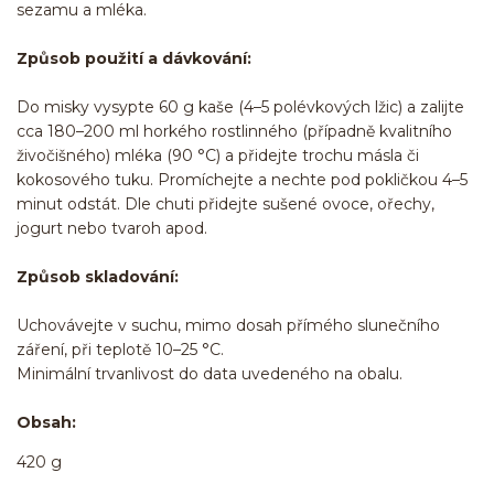
sezamu a mléka.
Způsob použití a dávkování:
Do misky vysypte 60 g kaše (4–5 polévkových lžic) a zalijte
cca 180–200 ml horkého rostlinného (případně kvalitního
živočišného) mléka (90 °C) a přidejte trochu másla či
kokosového tuku. Promíchejte a nechte pod pokličkou 4–5
minut odstát. Dle chuti přidejte sušené ovoce, ořechy,
jogurt nebo tvaroh apod.
Způsob skladování:
Uchovávejte v suchu, mimo dosah přímého slunečního
záření, při teplotě 10–25 °C.
Minimální trvanlivost do data uvedeného na obalu.
Obsah:
420 g