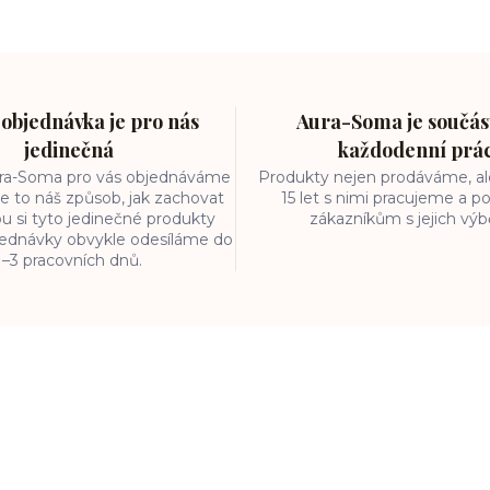
objednávka je pro nás
Aura-Soma je součást
jedinečná
každodenní prá
ura-Soma pro vás objednáváme
Produkty nejen prodáváme, ale
e to náš způsob, jak zachovat
15 let s nimi pracujeme a
ou si tyto jedinečné produkty
zákazníkům s jejich vý
bjednávky obvykle odesíláme do
1–3 pracovních dnů.