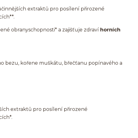
účinnějších extraktů pro posílení přirozené
ích**.
né obranyschopnosti* a zajišťuje zdraví
horních
ého bezu, kořene muškátu, břečťanu popínavého a
ších extraktů pro posílení přirozené
ích*.