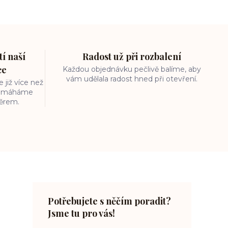
í naší
Radost už při rozbalení
ce
Každou objednávku pečlivě balíme, aby
vám udělala radost hned při otevření.
 již více než
 pomáháme
běrem.
Potřebujete s něčím poradit?
Jsme tu pro vás!