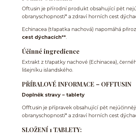
Oftusin je přírodní produkt obsahující pět nej
obranyschopnosti* a zdraví horních cest dýchac
Echinacea (třapatka nachová) napomáhá přiroze
cest dýchacích**
.
Účinné ingredience
Extrakt z třapatky nachové (Echinacea), čern
lišejníku islandského.
PŘÍBALOVÉ INFORMACE – OFFTUSIN
Doplněk stravy – tablety
Offtusin je přípravek obsahující pět nejúčinněj
obranyschopnosti* a zdraví horních cest dýchac
SLOŽENÍ 1 TABLETY: