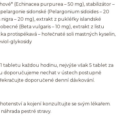
achové* (Echinacea purpurea – 50 mg), stabilizátor –
pelargonie sidonské (Pelargonium sidoides – 20
igra – 20 mg), extrakt z pukléřky islandské
y obecné (Beta vulgaris – 10 mg), extrakt z listu
ka protispékavá – hořečnaté soli mastných kyselin,
eviol-glykosidy
1 tabletu každou hodinu, nejvýše však 5 tablet za
bletu doporučujeme nechat v ústech postupně
Nepřekračujte doporučené denní dávkování.
hotenství a kojení konzultujte se svým lékařem.
náhrada pestré stravy.