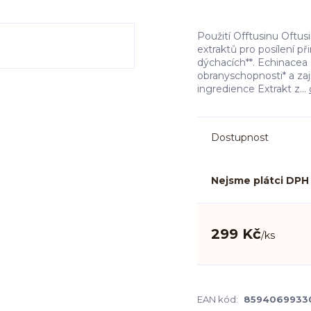
Použití Offtusinu Oftusi
extraktů pro posílení p
dýchacích**. Echinacea
obranyschopnosti* a zaj
ingredience Extrakt z...
Dostupnost
Nejsme plátci DPH
299 Kč
/
ks
EAN kód:
8594069933