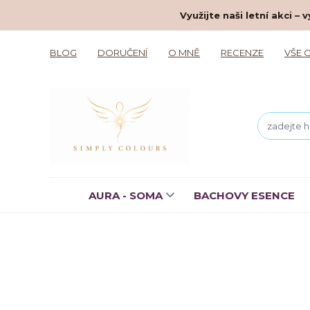
Využijte naši letní akci 
BLOG
DORUČENÍ
O MNĚ
RECENZE
VŠE 
AURA - SOMA
BACHOVY ESENCE