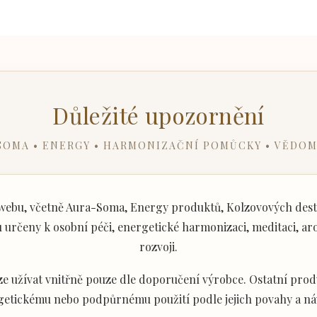
Důležité upozornění
SOMA • ENERGY • HARMONIZAČNÍ POMŮCKY • VĚDOM
ebu, včetně Aura-Soma, Energy produktů, Kolzovových desti
určeny k osobní péči, energetické harmonizaci, meditaci, aro
rozvoji.
e užívat vnitřně pouze dle doporučení výrobce. Ostatní produ
getickému nebo podpůrnému použití podle jejich povahy a ná