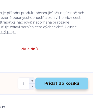
n je přírodní produkt obsahující pět nejúčinnějších
řirozené obranyschopnosti* a zdraví horních cest
 (třapatka nachová) napomáhá přirozené
išťuje zdraví horních cest dýchacích**. Účinné
celý popis
do 3 dnů
Přidat do košíku
017