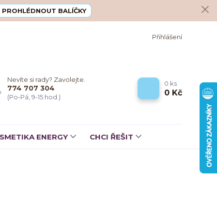
PROHLÉDNOUT BALÍČKY
Přihlášení
Nevíte si rady? Zavolejte.
0
ks
774 707 304
0 Kč
(Po-Pá, 9-15 hod.)
SMETIKA ENERGY
CHCI ŘEŠIT