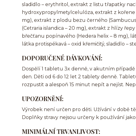
sladidlo – erythritol, extrakt z listu třapatky n
hydroxypropylmetylcelulóza, extrakt z kořene 
mg), extrakt z plodu bezu černého (Sambucus n
(Cetraria islandica – 20 mg), extrakt z hlízy řep
břečťanu popínavého (Hedera helix – 8 mg), lát
látka protispékavá – oxid křemičitý, sladidlo – st
DOPORUČENÉ DÁVKOVÁNÍ:
Dospělí 1 tabletu 3x denně, v akutním případě 
den. Děti od 6 do 12 let 2 tablety denně. Ta
rozpustit a alespoň 15 minut nepít a nejíst. 
UPOZORNĚNÍ:
Výrobek není určen pro děti. Užívání v době tě
Doplňky stravy nejsou určeny k používání jako 
MINIMÁLNÍ TRVANLIVOST: