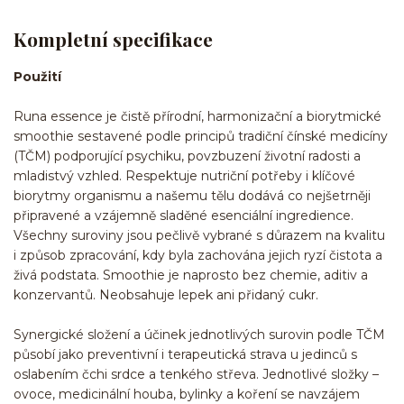
Kompletní specifikace
Použití
Runa essence je čistě přírodní, harmonizační a biorytmické
smoothie sestavené podle principů tradiční čínské medicíny
(TČM) podporující psychiku, povzbuzení životní radosti a
mladistvý vzhled. Respektuje nutriční potřeby i klíčové
biorytmy organismu a našemu tělu dodává co nejšetrněji
připravené a vzájemně sladěné esenciální ingredience.
Všechny suroviny jsou pečlivě vybrané s důrazem na kvalitu
i způsob zpracování, kdy byla zachována jejich ryzí čistota a
živá podstata. Smoothie je naprosto bez chemie, aditiv a
konzervantů. Neobsahuje lepek ani přidaný cukr.
Synergické složení a účinek jednotlivých surovin podle TČM
působí jako preventivní i terapeutická strava u jedinců s
oslabením čchi srdce a tenkého střeva. Jednotlivé složky –
ovoce, medicinální houba, bylinky a koření se navzájem