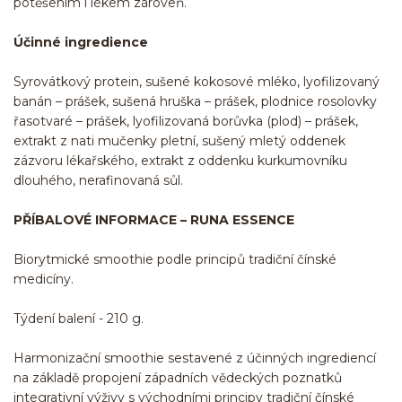
potěšením i lékem zároveň.
Účinné ingredience
Syrovátkový protein, sušené kokosové mléko, lyofilizovaný
banán – prášek, sušená hruška – prášek, plodnice rosolovky
řasotvaré – prášek, lyofilizovaná borůvka (plod) – prášek,
extrakt z nati mučenky pletní, sušený mletý oddenek
zázvoru lékařského, extrakt z oddenku kurkumovníku
dlouhého, nerafinovaná sůl.
PŘÍBALOVÉ INFORMACE – RUNA ESSENCE
Biorytmické smoothie podle principů tradiční čínské
medicíny.
Týdení balení - 210 g.
Harmonizační smoothie sestavené z účinných ingrediencí
na základě propojení západních vědeckých poznatků
integrativní výživy s východními principy tradiční čínské