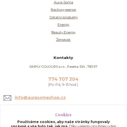
Aura-Soma
Bachovy esence
Ostatní produkty
Energy
Beauty Energy
Ženskost
Kontakty
SIMPLY COLOURS s.r.o. , Paseka 334 , 783 97
774 707 304
(Po-Pá, 9-15 hod.)
info@aurasomashop.cz
Cookies
Používáme cookies, aby naše stránky fungovaly
správně a vše bylo tak, jak má.
Díky vašemu souhlasu vám