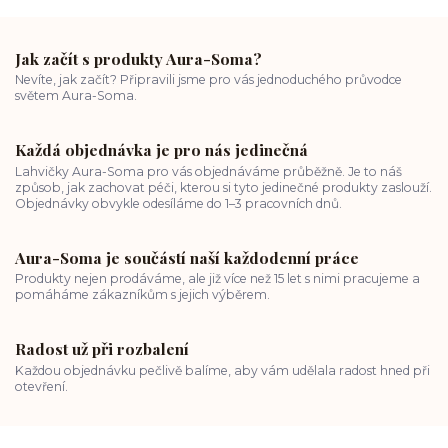
Jak začít s produkty Aura-Soma?
Nevíte, jak začít? Připravili jsme pro vás jednoduchého průvodce
světem Aura-Soma.
Každá objednávka je pro nás jedinečná
Lahvičky Aura-Soma pro vás objednáváme průběžně. Je to náš
způsob, jak zachovat péči, kterou si tyto jedinečné produkty zaslouží.
Objednávky obvykle odesíláme do 1–3 pracovních dnů.
Aura-Soma je součástí naší každodenní práce
Produkty nejen prodáváme, ale již více než 15 let s nimi pracujeme a
pomáháme zákazníkům s jejich výběrem.
Radost už při rozbalení
Každou objednávku pečlivě balíme, aby vám udělala radost hned při
otevření.