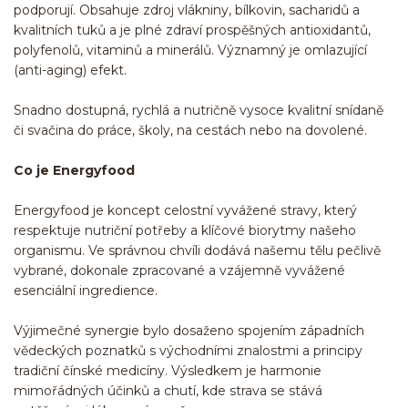
podporují. Obsahuje zdroj vlákniny, bílkovin, sacharidů a
kvalitních tuků a je plné zdraví prospěšných antioxidantů,
polyfenolů, vitaminů a minerálů. Významný je omlazující
(anti-aging) efekt.
Snadno dostupná, rychlá a nutričně vysoce kvalitní snídaně
či svačina do práce, školy, na cestách nebo na dovolené.
Co je Energyfood
Energyfood je koncept celostní vyvážené stravy, který
respektuje nutriční potřeby a klíčové biorytmy našeho
organismu. Ve správnou chvíli dodává našemu tělu pečlivě
vybrané, dokonale zpracované a vzájemně vyvážené
esenciální ingredience.
Výjimečné synergie bylo dosaženo spojením západních
vědeckých poznatků s východními znalostmi a principy
tradiční čínské medicíny. Výsledkem je harmonie
mimořádných účinků a chutí, kde strava se stává