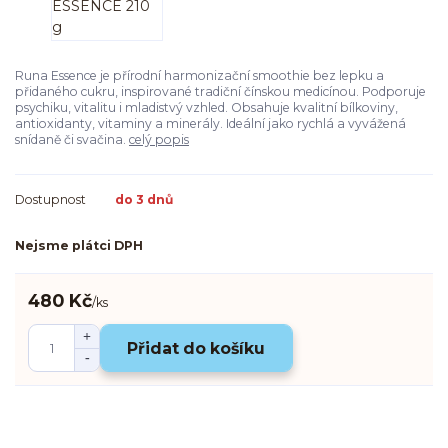
Runa Essence je přírodní harmonizační smoothie bez lepku a
přidaného cukru, inspirované tradiční čínskou medicínou. Podporuje
psychiku, vitalitu i mladistvý vzhled. Obsahuje kvalitní bílkoviny,
antioxidanty, vitaminy a minerály. Ideální jako rychlá a vyvážená
snídaně či svačina.
celý popis
Dostupnost
do 3 dnů
Nejsme plátci DPH
480 Kč
/
ks
Přidat do košíku