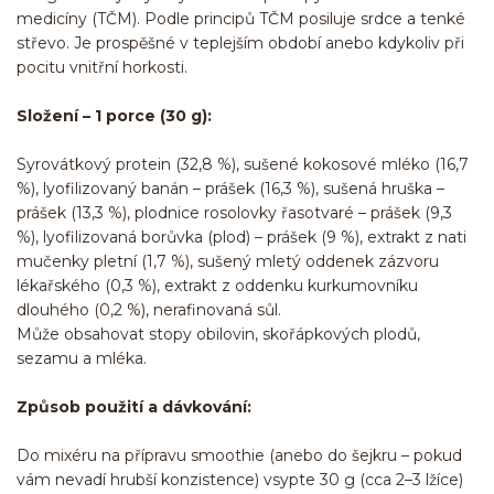
medicíny (TČM). Podle principů TČM posiluje srdce a tenké
střevo. Je prospěšné v teplejším období anebo kdykoliv při
pocitu vnitřní horkosti.
Složení – 1 porce (30 g):
Syrovátkový protein (32,8 %), sušené kokosové mléko (16,7
%), lyofilizovaný banán – prášek (16,3 %), sušená hruška –
prášek (13,3 %), plodnice rosolovky řasotvaré – prášek (9,3
%), lyofilizovaná borůvka (plod) – prášek (9 %), extrakt z nati
mučenky pletní (1,7 %), sušený mletý oddenek zázvoru
lékařského (0,3 %), extrakt z oddenku kurkumovníku
dlouhého (0,2 %), nerafinovaná sůl.
Může obsahovat stopy obilovin, skořápkových plodů,
sezamu a mléka.
Způsob použití a dávkování:
Do mixéru na přípravu smoothie (anebo do šejkru – pokud
vám nevadí hrubší konzistence) vsypte 30 g (cca 2–3 lžíce)