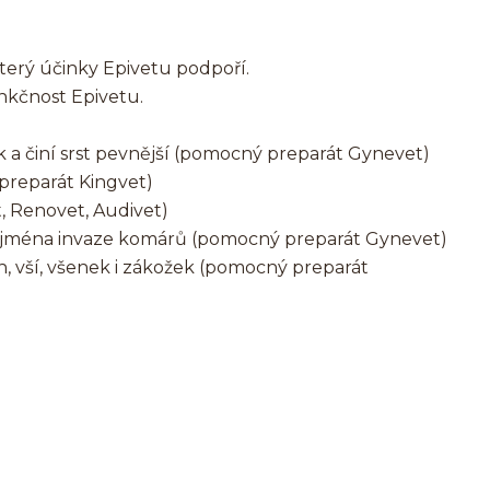
terý účinky Epivetu podpoří.
nkčnost Epivetu.
k a činí srst pevnější (pomocný preparát Gynevet)
preparát Kingvet)
, Renovet, Audivet)
 zejména invaze komárů (pomocný preparát Gynevet)
ch, vší, všenek i zákožek (pomocný preparát