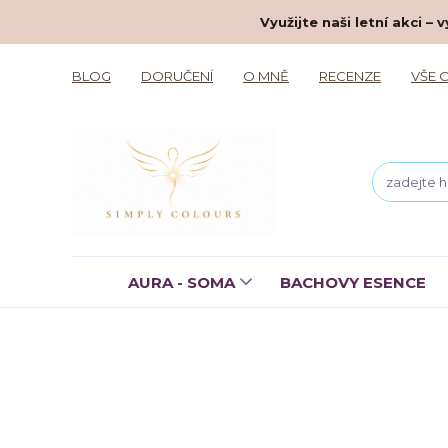
Využijte naši letní akci 
BLOG
DORUČENÍ
O MNĚ
RECENZE
VŠE 
AURA - SOMA
BACHOVY ESENCE