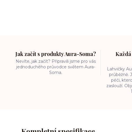
Jak začít s produkty Aura-Soma?
Každá 
Nevíte, jak začít? Připravili jsme pro vás
jednoduchého průvodce světem Aura-
Lahvičky A
Soma.
průběžně. J
péči, kter
zaslouží. O
Kompletní specifikace