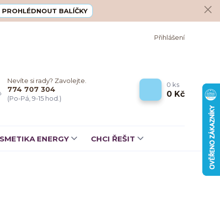
PROHLÉDNOUT BALÍČKY
Přihlášení
Nevíte si rady? Zavolejte.
0
ks
774 707 304
0 Kč
(Po-Pá, 9-15 hod.)
SMETIKA ENERGY
CHCI ŘEŠIT