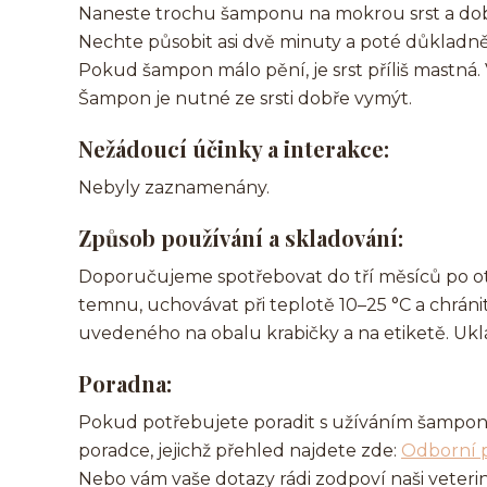
Naneste trochu šamponu na mokrou srst a dobře
Nechte působit asi dvě minuty a poté důkladn
Pokud šampon málo pění, je srst příliš mastná.
Šampon je nutné ze srsti dobře vymýt.
Nežádoucí účinky a interakce:
Nebyly zaznamenány.
Způsob používání a skladování:
Doporučujeme spotřebovat do tří měsíců po ot
temnu, uchovávat při teplotě 10–25 °C a chráni
uvedeného na obalu krabičky a na etiketě. Ukl
Poradna:
Pokud potřebujete poradit s užíváním šamponu
poradce, jejichž přehled najdete zde:
Odborní 
Nebo vám vaše dotazy rádi zodpoví naši veteri