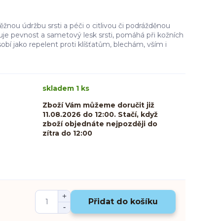
ěžnou údržbu srsti a péči o citlivou či podrážděnou
uje pevnost a sametový lesk srsti, pomáhá při kožních
bí jako repelent proti klíšťatům, blechám, vším i
skladem 1 ks
Zboží Vám můžeme doručit již
11.08.2026 do 12:00. Stačí, když
zboží objednáte nejpozději do
zítra do 12:00
Přidat do košíku