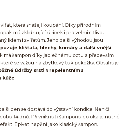
ířat, která snášejí koupání. Díky přírodním
pak má zklidňující účinek i pro velmi citlivou
ný lidem i zvířatům. Jeho další výhodou jsou
puzuje klíšťata, blechy, komáry a další vnější
ek má šampon díky jablečnému octu a především
k, které se vážou na zbytkový tuk pokožky. Obsahuje
běžné údržby srsti
a
repelentnímu
 kůže
.
alší den se dostává do výstavní kondice. Neničí
po dobu 14 dnů. Při vniknutí šamponu do oka je nutné
 efekt. Epivet nepění jako klasický šampon.