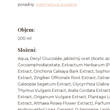
poradny:
Internetová poradna
Objem:
200 ml
Složení:
Aqua, Decyl Glucoside, jablečný ocet (Acetic a
Cocoamphodiacetate, Extractum Herbarum (Pulmo
Extract, Cinchona Calisaya Bark Extract, Sopho
Extract, Zingiber Officinale Root Extract, Cetrar
Galeopsis Segetum Extract, Glycyrrhiza Glabra R
Thymus Vulgaris Extract, Aralia Cordata Extra
Extract, Origanum Vulgare Extract, Plantago 
Extract, Althaea Rosea Flower Extract), Parfum
Hydroxyethyl Urea, Geraniol, D-limonene, Linalo