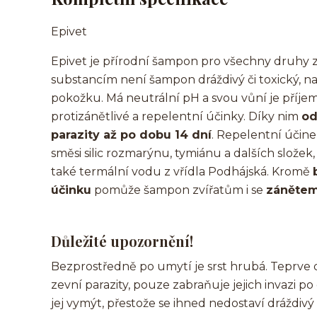
Epivet
Epivet je přírodní šampon pro všechny druhy zv
substancím není šampon dráždivý či toxický, nao
pokožku. Má neutrální pH a svou vůní je příjem
protizánětlivé a repelentní účinky. Díky nim
od
parazity až po dobu 14 dní
. Repelentní účin
směsi silic rozmarýnu, tymiánu a dalších slože
také termální vodu z vřídla Podhájská. Kromě
účinku
pomůže šampon zvířatům i se
zánětem
Důležité upozornění!
Bezprostředně po umytí je srst hrubá. Teprve d
zevní parazity, pouze zabraňuje jejich invazi 
jej vymýt, přestože se ihned nedostaví dráždivý