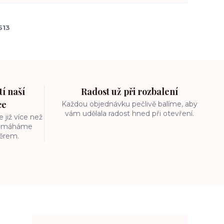
513
í naší
Radost už při rozbalení
ce
Každou objednávku pečlivě balíme, aby
vám udělala radost hned při otevření.
 již více než
 pomáháme
běrem.