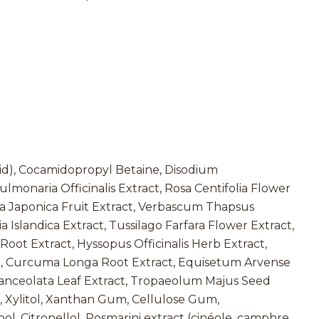
cid), Cocamidopropyl Betaine, Disodium
naria Officinalis Extract, Rosa Centifolia Flower
ra Japonica Fruit Extract, Verbascum Thapsus
ia Islandica Extract, Tussilago Farfara Flower Extract,
oot Extract, Hyssopus Officinalis Herb Extract,
ct, Curcuma Longa Root Extract, Equisetum Arvense
Lanceolata Leaf Extract, Tropaeolum Majus Seed
, Xylitol, Xanthan Gum, Cellulose Gum,
ol, Citronellol, Rosmarini extract (cinéole, camphre,