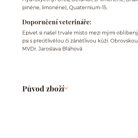
pinéne, limonéne), Quaternium-15.
Doporučení veterináře:
Epivet si našel trvale místo mezi mými oblíb
psi s přecitlivělou či zánětlivou kůží. Obrovsk
MVDr. Jaroslava Bláhová
Původ zboží