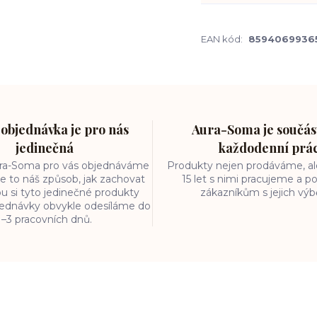
EAN kód:
8594069936
objednávka je pro nás
Aura-Soma je součást
jedinečná
každodenní prá
ura-Soma pro vás objednáváme
Produkty nejen prodáváme, ale
e to náš způsob, jak zachovat
15 let s nimi pracujeme a
ou si tyto jedinečné produkty
zákazníkům s jejich vý
bjednávky obvykle odesíláme do
1–3 pracovních dnů.