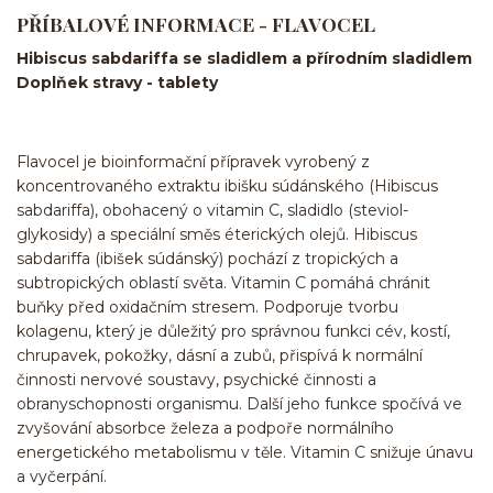
PŘÍBALOVÉ INFORMACE - FLAVOCEL
Hibiscus sabdariffa se sladidlem a přírodním sladidlem
Doplňek stravy - tablety
Flavocel je bioinformační přípravek vyrobený z
koncentrovaného extraktu ibišku súdánského (Hibiscus
sabdariffa), obohacený o vitamin C, sladidlo (steviol-
glykosidy) a speciální směs éterických olejů. Hibiscus
sabdariffa (ibišek súdánský) pochází z tropických a
subtropických oblastí světa. Vitamin C pomáhá chránit
buňky před oxidačním stresem. Podporuje tvorbu
kolagenu, který je důležitý pro správnou funkci cév, kostí,
chrupavek, pokožky, dásní a zubů, přispívá k normální
činnosti nervové soustavy, psychické činnosti a
obranyschopnosti organismu. Další jeho funkce spočívá ve
zvyšování absorbce železa a podpoře normálního
energetického metabolismu v těle. Vitamin C snižuje únavu
a vyčerpání.