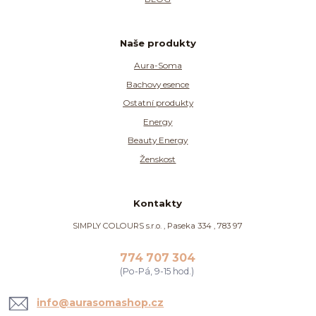
Naše produkty
Aura-Soma
Bachovy esence
Ostatní produkty
Energy
Beauty Energy
Ženskost
Kontakty
SIMPLY COLOURS s.r.o. , Paseka 334 , 783 97
774 707 304
(Po-Pá, 9-15 hod.)
info@aurasomashop.cz