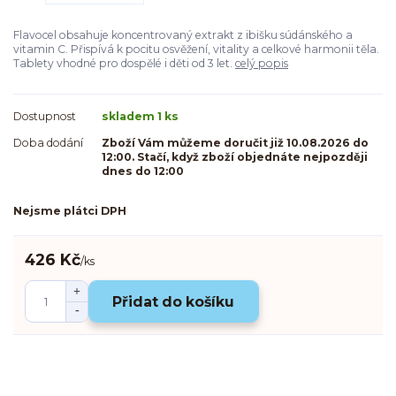
Flavocel obsahuje koncentrovaný extrakt z ibišku súdánského a
vitamin C. Přispívá k pocitu osvěžení, vitality a celkové harmonii těla.
Tablety vhodné pro dospělé i děti od 3 let.
celý popis
Dostupnost
skladem 1 ks
Doba dodání
Zboží Vám můžeme doručit již 10.08.2026 do
12:00. Stačí, když zboží objednáte nejpozději
dnes do 12:00
Nejsme plátci DPH
426 Kč
/
ks
Přidat do košíku