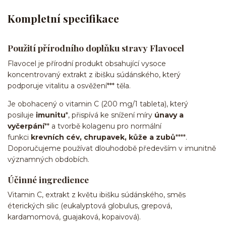
Kompletní specifikace
Použití přírodního doplňku stravy Flavocel
Flavocel je přírodní produkt obsahující vysoce
koncentrovaný extrakt z ibišku súdánského, který
podporuje vitalitu a osvěžení*** těla.
Je obohacený o vitamin C (200 mg/1 tableta), který
posiluje
imunitu
*, přispívá ke snížení míry
únavy a
vyčerpání
** a tvorbě kolagenu pro normální
funkci
krevních cév, chrupavek, kůže a zubů
****.
Doporučujeme používat dlouhodobě především v imunitně
významných obdobích.
Účinné ingredience
Vitamin C, extrakt z květu ibišku súdánského, směs
éterických silic (eukalyptová globulus, grepová,
kardamomová, guajaková, kopaivová).