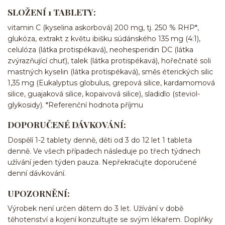
SLOŽENÍ 1 TABLETY:
vitamin C (kyselina askorbová) 200 mg, tj. 250 % RHP*,
glukóza, extrakt z květu ibišku súdánského 135 mg (4:1),
celulóza (látka protispékavá), neohesperidin DC (látka
zvýrazňující chuť), talek (látka protispékavá), hořečnaté soli
mastných kyselin (látka protispékavá), směs éterických silic
1,35 mg (Eukalyptus globulus, grepová silice, kardamomová
silice, guajaková silice, kopaivová silice), sladidlo (steviol-
glykosidy). *Referenční hodnota příjmu
DOPORUČENÉ DÁVKOVÁNÍ:
Dospělí 1-2 tablety denně, děti od 3 do 12 let 1 tableta
denně. Ve všech případech následuje po třech týdnech
užívání jeden týden pauza. Nepřekračujte doporučené
denní dávkování.
UPOZORNĚNÍ:
Výrobek není určen dětem do 3 let. Užívání v době
těhotenství a kojení konzultujte se svým lékařem. Doplňky