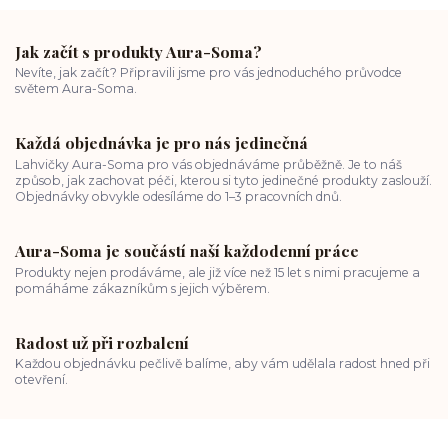
Jak začít s produkty Aura-Soma?
Nevíte, jak začít? Připravili jsme pro vás jednoduchého průvodce
světem Aura-Soma.
Každá objednávka je pro nás jedinečná
Lahvičky Aura-Soma pro vás objednáváme průběžně. Je to náš
způsob, jak zachovat péči, kterou si tyto jedinečné produkty zaslouží.
Objednávky obvykle odesíláme do 1–3 pracovních dnů.
Aura-Soma je součástí naší každodenní práce
Produkty nejen prodáváme, ale již více než 15 let s nimi pracujeme a
pomáháme zákazníkům s jejich výběrem.
Radost už při rozbalení
Každou objednávku pečlivě balíme, aby vám udělala radost hned při
otevření.