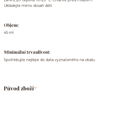
záření, při teplotě 10–25 °C. Chraňte před mrazem.
Ukládejte mimo dosah dětí.
Objem:
45 ml
Minimální trvanlivost:
Spotřebujte nejlépe do data vyznačeného na obalu.
Původ zboží