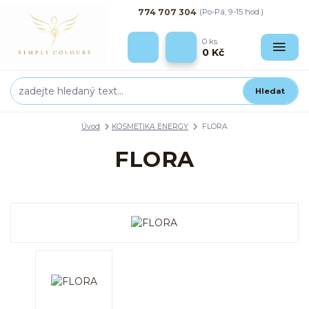
774 707 304
(Po-Pá, 9-15 hod.)
0
ks
0 Kč
Hledat
Úvod
KOSMETIKA ENERGY
FLORA
FLORA