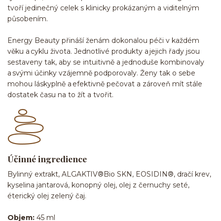
tvoří jedinečný celek s klinicky prokázaným a viditelným
působením.
Energy Beauty přináší ženám dokonalou péči v každém
věku a cyklu života. Jednotlivé produkty a jejich řady jsou
sestaveny tak, aby se intuitivně a jednoduše kombinovaly
a svými účinky vzájemně podporovaly. Ženy tak o sebe
mohou láskyplně a efektivně pečovat a zároveň mít stále
dostatek času na to žít a tvořit.
Účinné ingredience
Bylinný extrakt, ALGAKTIV®Bio SKN, EOSIDIN®, dračí krev,
kyselina jantarová, konopný olej, olej z černuchy seté,
éterický olej zelený čaj.
Objem:
45 ml