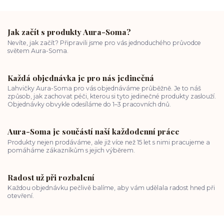
Jak začít s produkty Aura-Soma?
Nevíte, jak začít? Připravili jsme pro vás jednoduchého průvodce
světem Aura-Soma.
Každá objednávka je pro nás jedinečná
Lahvičky Aura-Soma pro vás objednáváme průběžně. Je to náš
způsob, jak zachovat péči, kterou si tyto jedinečné produkty zaslouží.
Objednávky obvykle odesíláme do 1–3 pracovních dnů.
Aura-Soma je součástí naší každodenní práce
Produkty nejen prodáváme, ale již více než 15 let s nimi pracujeme a
pomáháme zákazníkům s jejich výběrem.
Radost už při rozbalení
Každou objednávku pečlivě balíme, aby vám udělala radost hned při
otevření.