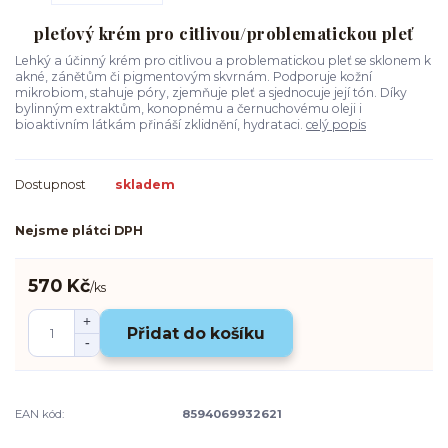
pleťový krém pro citlivou/problematickou pleť
Lehký a účinný krém pro citlivou a problematickou pleť se sklonem k
akné, zánětům či pigmentovým skvrnám. Podporuje kožní
mikrobiom, stahuje póry, zjemňuje pleť a sjednocuje její tón. Díky
bylinným extraktům, konopnému a černuchovému oleji i
bioaktivním látkám přináší zklidnění, hydrataci.
celý popis
Dostupnost
skladem
Nejsme plátci DPH
570 Kč
/
ks
Přidat do košíku
EAN kód:
8594069932621