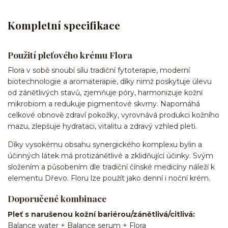
Kompletní specifikace
Použití pleťového krému Flora
Flora v sobě snoubí sílu tradiční fytoterapie, moderní
biotechnologie a aromaterapie, díky nimž poskytuje úlevu
od zánětlivých stavů, zjemňuje póry, harmonizuje kožní
mikrobiom a redukuje pigmentové skvrny. Napomáhá
celkové obnově zdraví pokožky, vyrovnává produkci kožního
mazu, zlepšuje hydrataci, vitalitu a zdravý vzhled pleti.
Díky vysokému obsahu synergického komplexu bylin a
účinných látek má protizánětlivé a zklidňující účinky. Svým
složením a působením dle tradiční čínské medicíny náleží k
elementu Dřevo. Floru lze použít jako denní i noční krém.
Doporučené kombinace
Pleť s narušenou kožní bariérou/zánětlivá/citlivá:
Balance water + Balance serum + Flora