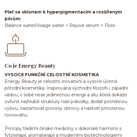
Pleť se sklonem k hyperpigmentacím a rozšířeným
pórům:
Balance water/Visage water + Rejuve serum + Flora
Co je Energy Beauty
VYSOCE FUNKČNÍ CELOSTNÍ KOSMETIKA
Energy Beauty je celostní, inovativní a vysoce účinná
přírodní kosmetika. Inspirovaná východní filozofií i západní
vědou, v sobě nese jedinečnou energii a sílu, která dokáže
ovlivnit nejhlubší struktury naší pokožky, dodat potřebnou
výživu, nastartovat procesy obnovy a nastolit přirozenou
rovnováhu.
Principy tradiční čínské medicíny v dokonalé harmonii s
fytoterapií, aromaterapií a moderními biotechnologiemi