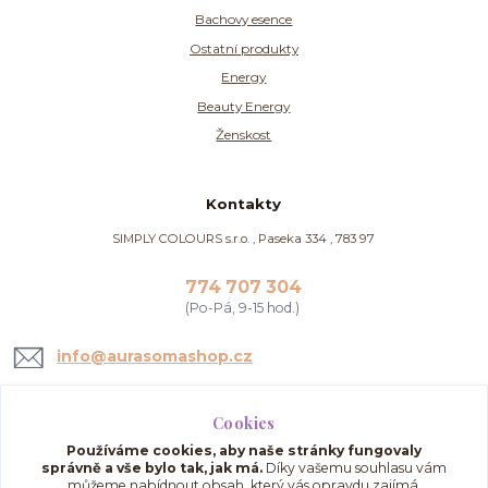
Bachovy esence
Ostatní produkty
Energy
Beauty Energy
Ženskost
Kontakty
SIMPLY COLOURS s.r.o. , Paseka 334 , 783 97
774 707 304
(Po-Pá, 9-15 hod.)
info@aurasomashop.cz
Cookies
Používáme cookies, aby naše stránky fungovaly
správně a vše bylo tak, jak má.
Díky vašemu souhlasu vám
můžeme nabídnout obsah, který vás opravdu zajímá,