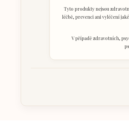
Tyto produkty nejsou zdravotni
léčbě, prevenci ani vyléčení j
V případě zdravotních, psy
ps