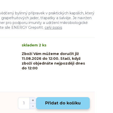
dčený bylinný přípravek v praktických kapslích, který
 z grapefruitových jader, třapatky a šalvěje. Je navržen
tner pro podporu imunity a udržení mikrobiologické
jte síle ENERGY Grepofit.
celý popis
skladem 2 ks
Zboží Vám můžeme doručit již
11.08.2026 do 12:00. Stačí, když
zboží objednáte nejpozději dnes
do 12:00
Přidat do košíku