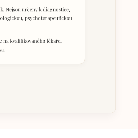
k. Nejsou určeny k diagnostice,
hologickou, psychoterapeutickou
 na kvalifikovaného lékaře,
ka.