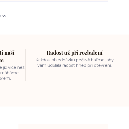
239
í naší
Radost už při rozbalení
ce
Každou objednávku pečlivě balíme, aby
vám udělala radost hned při otevření.
 již více než
 pomáháme
běrem.