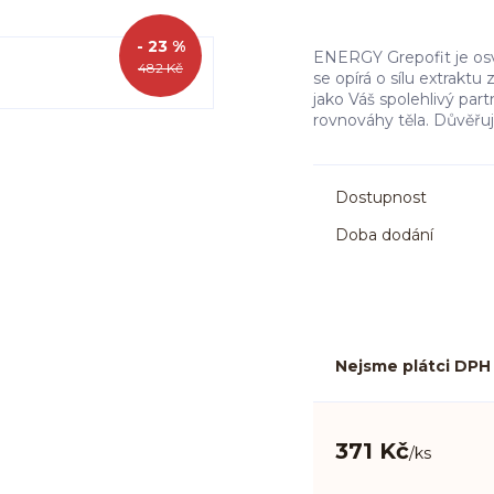
- 23 %
ENERGY Grepofit je osvě
482 Kč
se opírá o sílu extraktu
jako Váš spolehlivý par
rovnováhy těla. Důvěřu
Dostupnost
Doba dodání
Nejsme plátci DPH
371 Kč
/
ks