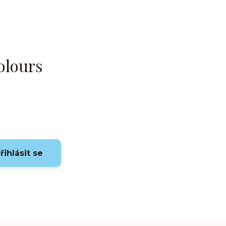
olours
řihlásit se