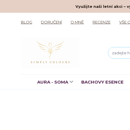
Využijte naši letní akci 
BLOG
DORUČENÍ
O MNĚ
RECENZE
VŠE 
AURA - SOMA
BACHOVY ESENCE