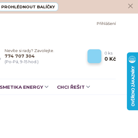
PROHLÉDNOUT BALÍČKY
Přihlášení
Nevíte si rady? Zavolejte.
0
ks
774 707 304
0 Kč
(Po-Pá, 9-15 hod.)
SMETIKA ENERGY
CHCI ŘEŠIT