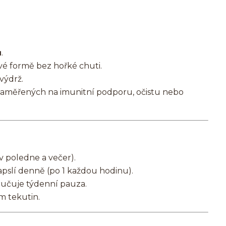
ů
.
ové formě bez hořké chuti.
výdrž.
aměřených na imunitní podporu, očistu nebo
v poledne a večer).
apslí denně (po 1 každou hodinu).
učuje týdenní pauza.
m tekutin.