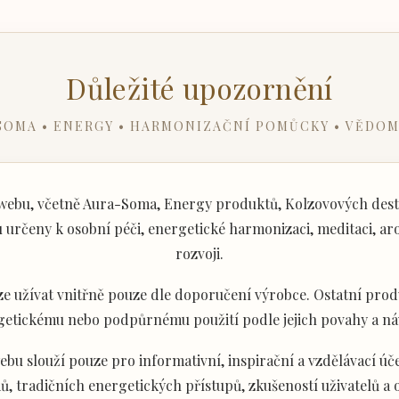
Důležité upozornění
SOMA • ENERGY • HARMONIZAČNÍ POMŮCKY • VĚDOM
ebu, včetně Aura-Soma, Energy produktů, Kolzovových desti
určeny k osobní péči, energetické harmonizaci, meditaci, aro
rozvoji.
e užívat vnitřně pouze dle doporučení výrobce. Ostatní produ
getickému nebo podpůrnému použití podle jejich povahy a ná
u slouží pouze pro informativní, inspirační a vzdělávací úče
ů, tradičních energetických přístupů, zkušeností uživatelů a