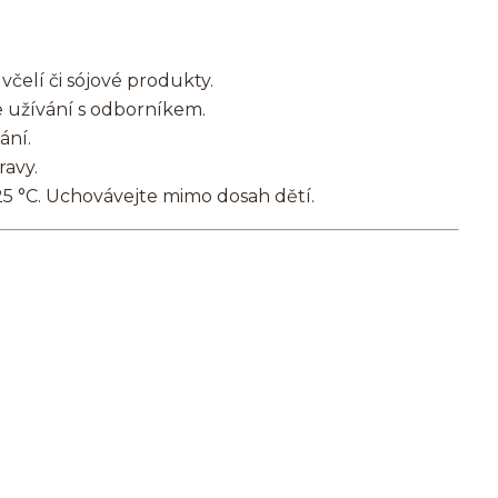
včelí či sójové produkty.
e užívání s odborníkem.
ání.
ravy.
25 °C. Uchovávejte mimo dosah dětí.