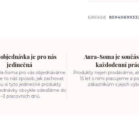
EAN kód:
8594069933
objednávka je pro nás
Aura-Soma je součást
jedinečná
každodenní prá
ura-Soma pro vás objednáváme
Produkty nejen prodáváme, ale
e to náš způsob, jak zachovat
15 let s nimi pracujeme a
ou si tyto jedinečné produkty
zákazníkům s jejich vý
bjednávky obvykle odesíláme do
1–3 pracovních dnů.