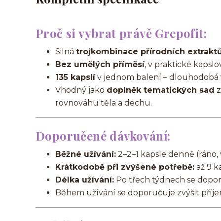
Proč si vybrat právě Grepofit:
Silná
trojkombinace přírodních extrakt
Bez umělých příměsí
, v praktické kapsl
135 kapslí
v jednom balení – dlouhodobá 
Vhodný jako
doplněk tematických sad
z
rovnováhu těla a dechu.
Doporučené dávkování:
Běžné užívání:
2–2–1 kapsle denně (ráno, 
Krátkodobě při zvýšené potřebě:
až 9 k
Délka užívání:
Po třech týdnech se dopor
Během užívání se doporučuje zvýšit příje