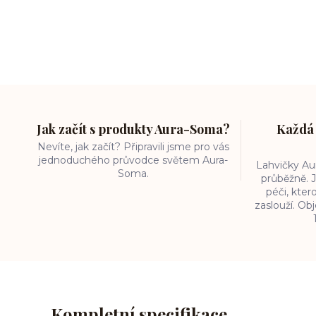
Jak začít s produkty Aura-Soma?
Každá 
Nevíte, jak začít? Připravili jsme pro vás
jednoduchého průvodce světem Aura-
Lahvičky A
Soma.
průběžně. J
péči, kter
zaslouží. O
Kompletní specifikace