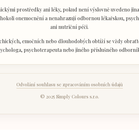
ckými prostředky ani léky, pokud není výslovně uvedeno jina
akéhokoli onemocnění a nenahrazují odbornou lékařskou, psyc
ani nutriční péči.
chických, emočních nebo dlouhodobých obtíží se vždy obraťte
ychologa, psychoterapeuta nebo jiného příslušného odborní
Odvolání souhlasu se zpracováním osobních údajů
© 2025 Simply Colours s.r.o.