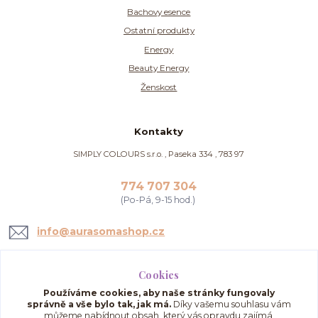
Bachovy esence
Ostatní produkty
Energy
Beauty Energy
Ženskost
Kontakty
SIMPLY COLOURS s.r.o. , Paseka 334 , 783 97
774 707 304
(Po-Pá, 9-15 hod.)
info@aurasomashop.cz
Cookies
Používáme cookies, aby naše stránky fungovaly
správně a vše bylo tak, jak má.
Díky vašemu souhlasu vám
můžeme nabídnout obsah, který vás opravdu zajímá,