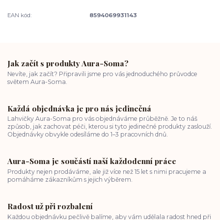
EAN kód:
8594069931143
Jak začít s produkty Aura-Soma?
Nevíte, jak začít? Připravili jsme pro vás jednoduchého průvodce
světem Aura-Soma.
Každá objednávka je pro nás jedinečná
Lahvičky Aura-Soma pro vás objednáváme průběžně. Je to náš
způsob, jak zachovat péči, kterou si tyto jedinečné produkty zaslouží.
Objednávky obvykle odesíláme do 1–3 pracovních dnů.
Aura-Soma je součástí naší každodenní práce
Produkty nejen prodáváme, ale již více než 15 let s nimi pracujeme a
pomáháme zákazníkům s jejich výběrem.
Radost už při rozbalení
Každou objednávku pečlivě balíme, aby vám udělala radost hned při