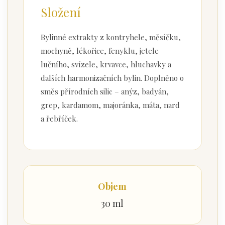
Složení
Bylinné extrakty z kontryhele, měsíčku,
mochyně, lékořice, fenyklu, jetele
lučního, svízele, krvavce, hluchavky a
dalších harmonizačních bylin. Doplněno o
směs přírodních silic – anýz, badyán,
grep, kardamom, majoránka, máta, nard
a řebříček.
Objem
30 ml