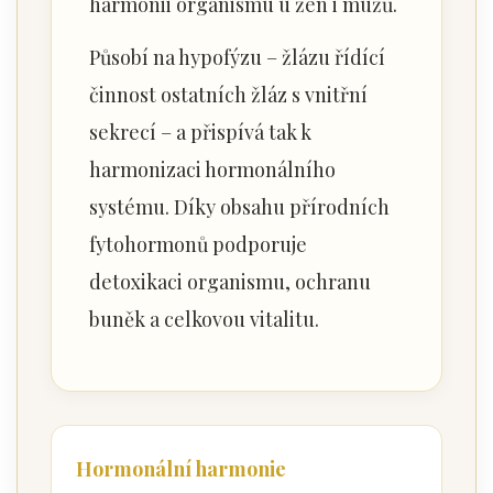
harmonii organismu u žen i mužů.
Působí na hypofýzu – žlázu řídící
činnost ostatních žláz s vnitřní
sekrecí – a přispívá tak k
harmonizaci hormonálního
systému. Díky obsahu přírodních
fytohormonů podporuje
detoxikaci organismu, ochranu
buněk a celkovou vitalitu.
Hormonální harmonie